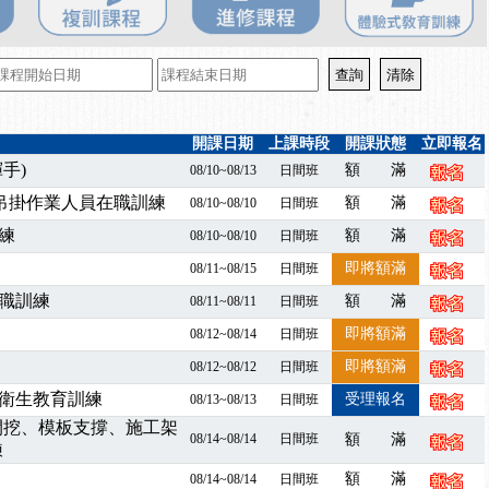
百百種？專業講師帶您判斷正確性！
襲，若遇停班停課消息 補課及測驗時間將另行通知
7/07停班停課
程看這邊推出囉～～
出公告！
開課日期
上課時段
開課狀態
立即報名
自我？課程百百種選擇好困難！快來祐昕學院官網看看吧！
手)
額 滿
08/10~08/13
日間班
」、「隧道等襯砌作業主管」及「潛水作業主管」安全衛生教育訓練之結
暨吊掛作業人員在職訓練
額 滿
08/10~08/10
日間班
職能系列課程資訊
練
額 滿
08/10~08/10
日間班
業危害預防職場安衛法令研討會
襲，若遇停班停課消息 補課及測驗時間將另行通知
即將額滿
08/11~08/15
日間班
-06/08堆高機課程，政府出錢補助學費，請您上課，開始囉~~
職訓練
額 滿
08/11~08/11
日間班
課囉
即將額滿
08/12~08/14
日間班
2停班停課
即將額滿
08/12~08/12
日間班
襲，若遇停班停課消息 補課及測驗時間將另行通知
衛生教育訓練
受理報名
08/13~08/13
日間班
課程意見蒐集~
開挖、模板支撐、施工架
百百種？專業講師帶您判斷正確性！
08/14~08/14
日間班
額 滿
練
襲，若遇停班停課消息 補課及測驗時間將另行通知
額 滿
08/14~08/14
日間班
7/07停班停課