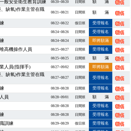
一般安全衛生教育訓練
額 滿
08/20~08/20
日間班
」、「隧道等襯砌作業主管」及「潛水作業主管」安全衛生教育訓練之結
塵、缺氧)作業主管在職
08/21~08/21
日間班
額 滿
職能系列課程資訊
業危害預防職場安衛法令研討會
練
受理報名
08/22~08/22
假日班
襲，若遇停班停課消息 補課及測驗時間將另行通知
受理報名
08/24~08/26
日間班
-06/08堆高機課程，政府出錢補助學費，請您上課，開始囉~~
練
即將額滿
08/24~08/24
日間班
課囉
堆高機操作人員
受理報名
08/25~08/27
日間班
2停班停課
額 滿
襲，若遇停班停課消息 補課及測驗時間將另行通知
08/25~08/25
日間班
課程意見蒐集~
人員(指揮手)
即將額滿
08/27~09/02
日間班
百百種？專業講師帶您判斷正確性！
塵、缺氧)作業主管在職
08/27~08/27
日間班
受理報名
襲，若遇停班停課消息 補課及測驗時間將另行通知
7/07停班停課
練
受理報名
08/28~08/28
日間班
程看這邊推出囉～～
人員
額 滿
08/28~09/01
日間班
出公告！
受理報名
08/28~08/28
日間班
自我？課程百百種選擇好困難！快來祐昕學院官網看看吧！
練
受理報名
08/28~08/28
日間班
」、「隧道等襯砌作業主管」及「潛水作業主管」安全衛生教育訓練之結
職訓練
受理報名
08/29~08/29
假日班
職能系列課程資訊