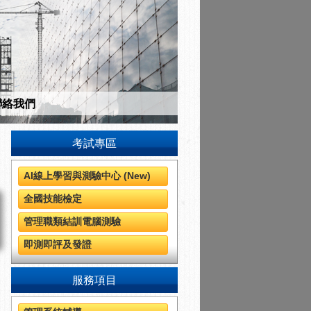
聯絡我們
考試專區
練品質有保障。
AI線上學習與測驗中心 (New)
全國技能檢定
管理職類結訓電腦測驗
即測即評及發證
服務項目