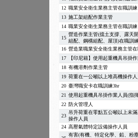
2026/04/24
【製程安全評估人員】開
12
職業安全衛生業務主管在職訓練
2025/11/11
【中心公告】颱風假11/1
2025/11/10
【中心公告】因應颱風來
13
施工架組配作業主管
2025/10/30
【進修課程】2026年，
14
職業安全衛生業務主管在職訓練
2025/08/20
【進修課程】SDS格式
營造作業主管(擋土支撐、露天
15
2025/08/12
【中心公告】因應颱風來
組配、鋼構組配、屋頂)在職訓
2025/07/06
【中心公告】颱風假114/0
16
營造業職業安全衛生業務主管在
2025/06/06
【進修課程】～～前導課
17
【印尼籍】使用起重機具吊掛作業
2025/05/29
【進修課程】前導課程推
18
有機溶劑作業主管
2025/04/28
【進修課程】要怎麼進修
19
荷重在一公噸以上堆高機操作人
2025/01/21
「高壓氣體製造安全主任
20
臺灣職安卡在職訓練3hr
訓測驗
2025/01/15
【線上課程】碳中和核心
2026/07/15
【免費研習】115年製造
21
使用起重機具吊掛作業人員(指揮
2026/07/08
【中心公告】因應颱風來
22
防火管理人
2026/05/06
【產業人才投資】06/03
吊升荷重在零點五公噸以上未滿
23
2026/04/24
【製程安全評估人員】開
操作人員
2025/11/11
【中心公告】颱風假11/1
24
高壓氣體特定設備操作人員
2025/11/10
【中心公告】因應颱風來
有害(有機、特定化學、鉛、粉