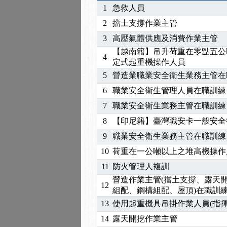
2025/07/06
【中心公告】颱風假114/0
1
急救人員
2025/06/06
【進修課程】～～前導課
2
擋土支撐作業主管
2025/05/29
【進修課程】前導課程推
3
高壓氣體供應及消費作業主管
2025/04/28
【進修課程】要怎麼進修
【越南籍】吊升荷重在零點五公
2025/01/21
「高壓氣體製造安全主任
4
定式起重機操作人員
訓測驗
2025/01/15
【線上課程】碳中和核心
5
營造業職業安全衛生業務主管在
6
職業安全衛生管理人員在職訓練
7
職業安全衛生業務主管在職訓練
8
【印尼籍】臺灣職安卡一般安全
9
職業安全衛生業務主管在職訓練
10
荷重在一公噸以上之堆高機操作
11
防火管理人複訓
營造作業主管(擋土支撐、露天
12
組配、鋼構組配、屋頂)在職訓
13
使用起重機具吊掛作業人員(指揮
14
露天開挖作業主管