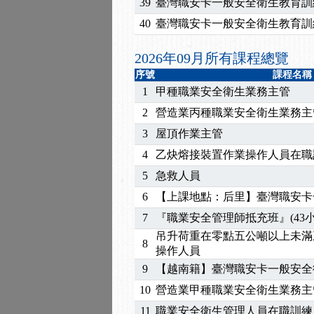
2026/07/15
【免費研習】115年製造
39
臺灣職安卡一般安全衛生教育訓
2026/07/08
【中心公告】因應颱風來
40
臺灣職安卡一般安全衛生教育訓
2026/05/06
【產業人才投資】06/03
2026/04/24
【製程安全評估人員】開
2026年09月所有課程總覽
2025/11/11
【中心公告】颱風假11/1
序號
課程名稱
2025/11/10
【中心公告】因應颱風來
1
甲種職業安全衛生業務主管
2025/10/30
【進修課程】2026年，
2
營造業丙種職業安全衛生業務主
2025/08/20
【進修課程】SDS格式
3
屋頂作業主管
2025/08/12
【中心公告】因應颱風來
4
乙炔熔接裝置作業操作人員在職
2025/07/06
【中心公告】颱風假114/0
5
急救人員
2025/06/06
【進修課程】～～前導課
2025/05/29
【進修課程】前導課程推
6
【上課地點：后里】臺灣職安卡
2025/04/28
【進修課程】要怎麼進修
7
『職業安全管理師抵充班』(43小
2025/01/21
「高壓氣體製造安全主任
吊升荷重在零點五公噸以上未滿
8
訓測驗
2025/01/15
【線上課程】碳中和核心
操作人員
2026/07/15
【免費研習】115年製造
9
【越南籍】臺灣職安卡一般安全
2026/07/08
【中心公告】因應颱風來
10
營造業甲種職業安全衛生業務主
2026/05/06
【產業人才投資】06/03
11
職業安全衛生管理人員在職訓練