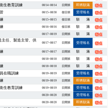
衛生教育訓練
即將額滿
08/14~08/14
日間班
程看這邊推出囉～～
出公告！
管
受理報名
08/15~08/30
假日班
自我？課程百百種選擇好困難！快來祐昕學院官網看看吧！
練
額 滿
08/15~08/15
假日班
」、「隧道等襯砌作業主管」及「潛水作業主管」安全衛生教育訓練之結
練
額 滿
08/16~08/16
假日班
職能系列課程資訊
額 滿
08/17~08/19
日間班
業危害預防職場安衛法令研討會
製造主任、製造主管、供
襲，若遇停班停課消息 補課及測驗時間將另行通知
08/17~08/17
日間班
受理報名
-06/08堆高機課程，政府出錢補助學費，請您上課，開始囉~~
練
額 滿
08/17~08/17
日間班
課囉
額 滿
08/18~08/18
日間班
2停班停課
襲，若遇停班停課消息 補課及測驗時間將另行通知
練
額 滿
08/18~08/18
日間班
課程意見蒐集~
員在職訓練
受理報名
08/19~08/19
日間班
百百種？專業講師帶您判斷正確性！
練
即將額滿
08/19~08/19
日間班
襲，若遇停班停課消息 補課及測驗時間將另行通知
衛生教育訓練
受理報名
08/19~08/19
日間班
7/07停班停課
受理報名
08/20~08/20
日間班
程看這邊推出囉～～
出公告！
即將額滿
08/20~08/20
日間班
自我？課程百百種選擇好困難！快來祐昕學院官網看看吧！