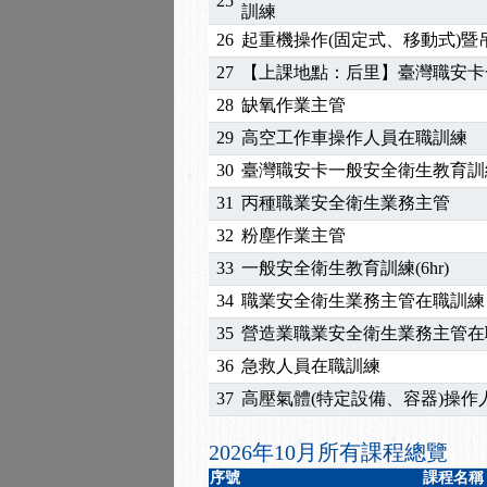
25
2025/10/30
【進修課程】2026年，
訓練
2025/08/20
【進修課程】SDS格式
26
起重機操作(固定式、移動式)
2025/08/12
【中心公告】因應颱風來
27
【上課地點：后里】臺灣職安卡
2025/07/06
【中心公告】颱風假114/0
28
缺氧作業主管
2025/06/06
【進修課程】～～前導課
29
高空工作車操作人員在職訓練
2025/05/29
【進修課程】前導課程推
2025/04/28
【進修課程】要怎麼進修
30
臺灣職安卡一般安全衛生教育訓
2025/01/21
「高壓氣體製造安全主任
31
丙種職業安全衛生業務主管
訓測驗
2025/01/15
【線上課程】碳中和核心
32
粉塵作業主管
2026/07/15
【免費研習】115年製造
33
一般安全衛生教育訓練(6hr)
2026/07/08
【中心公告】因應颱風來
34
職業安全衛生業務主管在職訓練
2026/05/06
【產業人才投資】06/03
2026/04/24
【製程安全評估人員】開
35
營造業職業安全衛生業務主管在
2025/11/11
【中心公告】颱風假11/1
36
急救人員在職訓練
2025/11/10
【中心公告】因應颱風來
37
高壓氣體(特定設備、容器)操作
2025/10/30
【進修課程】2026年，
2025/08/20
【進修課程】SDS格式
2026年10月所有課程總覽
2025/08/12
【中心公告】因應颱風來
序號
課程名稱