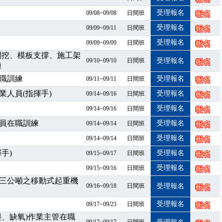
課囉
受理報名
09/08~09/08
日間班
2停班停課
襲，若遇停班停課消息 補課及測驗時間將另行通知
受理報名
09/09~09/11
日間班
課程意見蒐集~
受理報名
09/09~09/09
日間班
百百種？專業講師帶您判斷正確性！
開挖、模板支撐、施工架
09/10~09/10
日間班
受理報名
襲，若遇停班停課消息 補課及測驗時間將另行通知
練
7/07停班停課
職訓練
受理報名
09/11~09/11
日間班
程看這邊推出囉～～
人員(指揮手)
受理報名
09/14~09/16
日間班
出公告！
受理報名
09/14~09/16
日間班
自我？課程百百種選擇好困難！快來祐昕學院官網看看吧！
員在職訓練
受理報名
09/14~09/14
日間班
」、「隧道等襯砌作業主管」及「潛水作業主管」安全衛生教育訓練之結
職能系列課程資訊
受理報名
09/14~09/14
日間班
業危害預防職場安衛法令研討會
手)
受理報名
09/15~09/17
日間班
襲，若遇停班停課消息 補課及測驗時間將另行通知
受理報名
09/15~09/16
日間班
-06/08堆高機課程，政府出錢補助學費，請您上課，開始囉~~
三公噸之移動式起重機
09/16~09/18
日間班
受理報名
課囉
2停班停課
受理報名
09/17~09/23
日間班
襲，若遇停班停課消息 補課及測驗時間將另行通知
塵、缺氧)作業主管在職