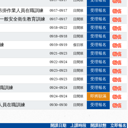
09/17~09/17
日間班
受理報名
課程意見蒐集~
百百種？專業講師帶您判斷正確性！
暨吊掛作業人員在職訓練
受理報名
09/17~09/17
日間班
襲，若遇停班停課消息 補課及測驗時間將另行通知
一般安全衛生教育訓練
受理報名
09/17~09/17
日間班
7/07停班停課
受理報名
09/18~09/22
日間班
程看這邊推出囉～～
受理報名
09/18~09/18
日間班
出公告！
自我？課程百百種選擇好困難！快來祐昕學院官網看看吧！
練
受理報名
09/19~09/19
假日班
」、「隧道等襯砌作業主管」及「潛水作業主管」安全衛生教育訓練之結
受理報名
09/21~09/23
日間班
職能系列課程資訊
受理報名
09/22~09/24
日間班
業危害預防職場安衛法令研討會
受理報名
09/23~09/23
日間班
襲，若遇停班停課消息 補課及測驗時間將另行通知
受理報名
09/23~09/23
日間班
-06/08堆高機課程，政府出錢補助學費，請您上課，開始囉~~
課囉
職訓練
受理報名
09/24~09/24
日間班
2停班停課
即將額滿
09/24~09/24
日間班
襲，若遇停班停課消息 補課及測驗時間將另行通知
人員在職訓練
受理報名
09/30~09/30
日間班
課程意見蒐集~
百百種？專業講師帶您判斷正確性！
襲，若遇停班停課消息 補課及測驗時間將另行通知
開課日期
上課時段
開課狀態
立即報名