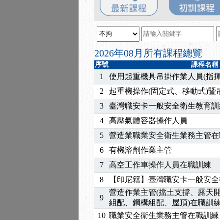
2025/08/20
【進修課程】SDS格式
2025/08/12
【中心公告】因應颱風來
2025/07/06
【中心公告】颱風假114/0
2025/06/06
【進修課程】～～前導課
2026年08月所有課程總覽
2025/05/29
【進修課程】前導課程推
序號
課程名稱
2025/04/28
【進修課程】要怎麼進修
1
使用起重機具吊掛作業人員(指揮
2025/01/21
「高壓氣體製造安全主任
2
起重機操作(固定式、移動式)
訓測驗
2025/01/15
【線上課程】碳中和核心
3
臺灣職安卡一般安全衛生教育訓
2026/07/15
【免費研習】115年製造
4
高壓氣體容器操作人員
2026/07/08
【中心公告】因應颱風來
2026/05/06
【產業人才投資】06/03
5
營造業職業安全衛生業務主管在
2026/04/24
【製程安全評估人員】開
6
有機溶劑作業主管
2025/11/11
【中心公告】颱風假11/1
7
高空工作車操作人員在職訓練
2025/11/10
【中心公告】因應颱風來
8
【印尼籍】臺灣職安卡一般安全
2025/10/30
【進修課程】2026年，
營造作業主管(擋土支撐、露天
2025/08/20
【進修課程】SDS格式
9
組配、鋼構組配、屋頂)在職訓
2025/08/12
【中心公告】因應颱風來
10
職業安全衛生業務主管在職訓練
2025/07/06
【中心公告】颱風假114/0