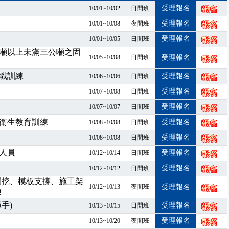
7/07停班停課
受理報名
10/01~10/02
日間班
程看這邊推出囉～～
受理報名
10/01~10/08
夜間班
出公告！
受理報名
10/01~10/05
日間班
自我？課程百百種選擇好困難！快來祐昕學院官網看看吧！
噸以上未滿三公噸之固
」、「隧道等襯砌作業主管」及「潛水作業主管」安全衛生教育訓練之結
10/05~10/08
日間班
受理報名
職能系列課程資訊
職訓練
受理報名
10/06~10/06
日間班
受理報名
10/07~10/08
日間班
受理報名
10/07~10/07
日間班
衛生教育訓練
受理報名
10/08~10/08
日間班
受理報名
10/08~10/08
日間班
人員
受理報名
10/12~10/14
日間班
受理報名
10/12~10/12
日間班
開挖、模板支撐、施工架
10/12~10/13
夜間班
受理報名
練
手)
受理報名
10/13~10/15
日間班
受理報名
10/13~10/20
夜間班