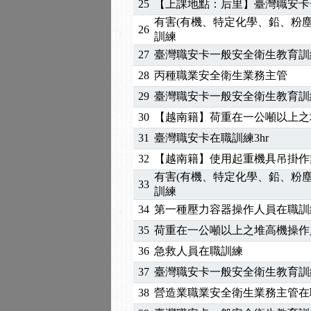
25
【上課地點：后里】臺灣職安卡
2025/01/21
「高壓氣體製造安全主任
有害(有機、特定化學、鉛、粉
26
訓測驗
2025/01/15
【線上課程】碳中和核心
訓練
2026/07/15
【免費研習】115年製造
27
臺灣職安卡一般安全衛生教育訓
2026/07/08
【中心公告】因應颱風來
28
丙種職業安全衛生業務主管
2026/05/06
【產業人才投資】06/03
29
臺灣職安卡一般安全衛生教育訓
2026/04/24
【製程安全評估人員】開
30
【越南籍】荷重在一公噸以上之
2025/11/11
【中心公告】颱風假11/1
31
臺灣職安卡在職訓練3hr
2025/11/10
【中心公告】因應颱風來
2025/10/30
【進修課程】2026年，
32
【越南籍】使用起重機具吊掛作業
2025/08/20
【進修課程】SDS格式
有害(有機、特定化學、鉛、粉
33
2025/08/12
【中心公告】因應颱風來
訓練
2025/07/06
【中心公告】颱風假114/0
34
第一種壓力容器操作人員在職訓
2025/06/06
【進修課程】～～前導課
35
荷重在一公噸以上之堆高機操作
2025/05/29
【進修課程】前導課程推
36
急救人員在職訓練
2025/04/28
【進修課程】要怎麼進修
37
臺灣職安卡一般安全衛生教育訓
2025/01/21
「高壓氣體製造安全主任
38
營造業職業安全衛生業務主管在
訓測驗
2025/01/15
【線上課程】碳中和核心