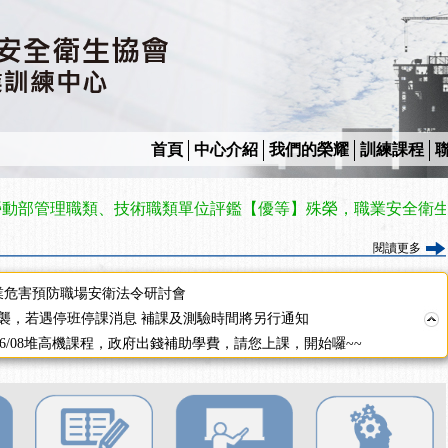
2停班停課
襲，若遇停班停課消息 補課及測驗時間將另行通知
課程意見蒐集~
百百種？專業講師帶您判斷正確性！
襲，若遇停班停課消息 補課及測驗時間將另行通知
7/07停班停課
首頁
中心介紹
我們的榮耀
訓練課程
程看這邊推出囉～～
出公告！
理職類、技術職類單位評鑑【優等】殊榮，職業安全衛生教育訓
自我？課程百百種選擇好困難！快來祐昕學院官網看看吧！
」、「隧道等襯砌作業主管」及「潛水作業主管」安全衛生教育訓練之結
閱讀更多
職能系列課程資訊
業危害預防職場安衛法令研討會
襲，若遇停班停課消息 補課及測驗時間將另行通知
-06/08堆高機課程，政府出錢補助學費，請您上課，開始囉~~
課囉
2停班停課
襲，若遇停班停課消息 補課及測驗時間將另行通知
課程意見蒐集~