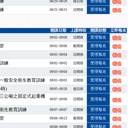
業危害預防職場安衛法令研討會
練
受理報名
08/29~08/29
假日班
襲，若遇停班停課消息 補課及測驗時間將另行通知
練
受理報名
08/31~08/31
日間班
-06/08堆高機課程，政府出錢補助學費，請您上課，開始囉~~
課囉
2停班停課
開課日期
上課時段
開課狀態
立即報名
襲，若遇停班停課消息 補課及測驗時間將另行通知
受理報名
09/02~09/09
日間班
課程意見蒐集~
管
受理報名
09/02~09/06
夜間班
百百種？專業講師帶您判斷正確性！
受理報名
09/02~09/04
日間班
襲，若遇停班停課消息 補課及測驗時間將另行通知
訓練
受理報名
09/02~09/02
日間班
7/07停班停課
受理報名
程看這邊推出囉～～
09/03~09/04
日間班
出公告！
一般安全衛生教育訓練
受理報名
09/03~09/03
日間班
自我？課程百百種選擇好困難！快來祐昕學院官網看看吧！
時)
受理報名
09/05~09/20
假日班
」、「隧道等襯砌作業主管」及「潛水作業主管」安全衛生教育訓練之結
三公噸之固定式起重機
09/07~09/09
日間班
受理報名
職能系列課程資訊
業危害預防職場安衛法令研討會
衛生教育訓練
受理報名
09/07~09/07
日間班
襲，若遇停班停課消息 補課及測驗時間將另行通知
管
受理報名
09/08~09/23
夜間班
-06/08堆高機課程，政府出錢補助學費，請您上課，開始囉~~
受理報名
09/08~09/09
日間班