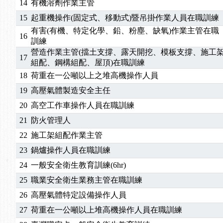
14
有機溶劑作業主管
15
起重機操作(固定式、移動式)暨吊掛作業人員在職訓練
有害(有機、特定化學、鉛、粉塵、缺氧)作業主管在職
16
訓練
營造作業主管(擋土支撐、露天開挖、模板支撐、施工
17
組配、鋼構組配、屋頂)在職訓練
18
荷重在一公噸以上之堆高機操作人員
19
高壓氣體製造安全主任
20
高空工作車操作人員在職訓練
21
防火管理人
22
施工架組配作業主管
23
鍋爐操作人員在職訓練
24
一般安全衛生教育訓練(6hr)
25
職業安全衛生業務主管在職訓練
26
高壓氣體特定設備操作人員
27
荷重在一公噸以上堆高機操作人員在職訓練