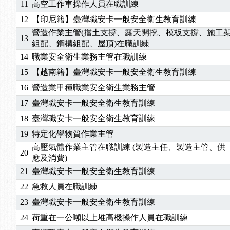
11
高空工作車操作人員在職訓練
2025/06/06
【進修課程】～～前導課程看這邊推出囉～～
12
【印尼籍】臺灣職安卡一般安全衛生教育訓練
2025/05/29
【進修課程】前導課程推出公告！
營造作業主管(擋土支撐、露天開挖、模板支撐、施工
2025/04/28
【進修課程】要怎麼進修自我？課程百百種選擇好
13
組配、鋼構組配、屋頂)在職訓練
2025/01/21
「高壓氣體製造安全主任」、「隧道等襯砌作業主
14
職業安全衛生業務主管在職訓練
訓測驗
2025/01/15
【線上課程】碳中和核心職能系列課程資訊
15
【越南籍】臺灣職安卡一般安全衛生教育訓練
2026/07/15
【免費研習】115年製造業危害預防職場安衛法令研
16
營造業甲種職業安全衛生業務主管
2026/07/08
【中心公告】因應颱風來襲，若遇停班停課消息 補
2026/05/06
【產業人才投資】06/03-06/08堆高機課程，政府
17
臺灣職安卡一般安全衛生教育訓練
2026/04/24
【製程安全評估人員】開課囉
18
臺灣職安卡一般安全衛生教育訓練
2025/11/11
【中心公告】颱風假11/12停班停課
19
特定化學物質作業主管
2025/11/10
【中心公告】因應颱風來襲，若遇停班停課消息 補
高壓氣體作業主管在職訓練 (製造主任、製造主管、供
20
2025/10/30
【進修課程】2026年，課程意見蒐集~
應及消費)
2025/08/20
【進修課程】SDS格式百百種？專業講師帶您判斷
21
臺灣職安卡一般安全衛生教育訓練
2025/08/12
【中心公告】因應颱風來襲，若遇停班停課消息 補
22
急救人員在職訓練
2025/07/06
【中心公告】颱風假114/07/07停班停課
23
臺灣職安卡一般安全衛生教育訓練
2025/06/06
【進修課程】～～前導課程看這邊推出囉～～
2025/05/29
【進修課程】前導課程推出公告！
24
荷重在一公噸以上堆高機操作人員在職訓練
2025/04/28
【進修課程】要怎麼進修自我？課程百百種選擇好