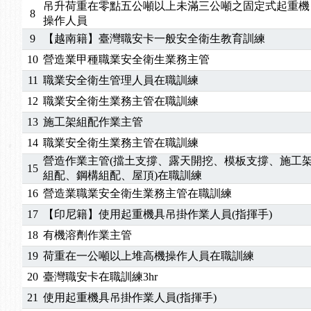
2026/04/24
【製程安全評估人員】開課囉
吊升荷重在零點五公噸以上未滿三公噸之固定式起重機
8
2025/11/11
【中心公告】颱風假11/12停班停課
操作人員
2025/11/10
【中心公告】因應颱風來襲，若遇停班停課消息 補
9
【越南籍】臺灣職安卡一般安全衛生教育訓練
2025/10/30
【進修課程】2026年，課程意見蒐集~
10
營造業甲種職業安全衛生業務主管
2025/08/20
【進修課程】SDS格式百百種？專業講師帶您判斷
11
職業安全衛生管理人員在職訓練
2025/08/12
【中心公告】因應颱風來襲，若遇停班停課消息 補
12
職業安全衛生業務主管在職訓練
2025/07/06
【中心公告】颱風假114/07/07停班停課
13
施工架組配作業主管
2025/06/06
【進修課程】～～前導課程看這邊推出囉～～
2025/05/29
【進修課程】前導課程推出公告！
14
職業安全衛生業務主管在職訓練
2025/04/28
【進修課程】要怎麼進修自我？課程百百種選擇好
營造作業主管(擋土支撐、露天開挖、模板支撐、施工
15
組配、鋼構組配、屋頂)在職訓練
2025/01/21
「高壓氣體製造安全主任」、「隧道等襯砌作業主
16
營造業職業安全衛生業務主管在職訓練
訓測驗
2025/01/15
【線上課程】碳中和核心職能系列課程資訊
2026/07/15
【免費研習】115年製造業危害預防職場安衛法令研
17
【印尼籍】使用起重機具吊掛作業人員(指揮手)
2026/07/08
【中心公告】因應颱風來襲，若遇停班停課消息 補
18
有機溶劑作業主管
2026/05/06
【產業人才投資】06/03-06/08堆高機課程，政府
19
荷重在一公噸以上堆高機操作人員在職訓練
2026/04/24
【製程安全評估人員】開課囉
20
臺灣職安卡在職訓練3hr
2025/11/11
【中心公告】颱風假11/12停班停課
21
使用起重機具吊掛作業人員(指揮手)
2025/11/10
【中心公告】因應颱風來襲，若遇停班停課消息 補