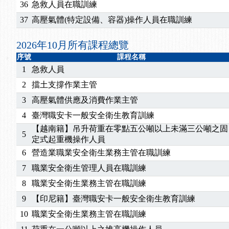
2025/07/06
【中心公告】颱風假114/07/07停班停課
36
急救人員在職訓練
2025/06/06
【進修課程】～～前導課程看這邊推出囉～～
37
高壓氣體(特定設備、容器)操作人員在職訓練
2025/05/29
【進修課程】前導課程推出公告！
2025/04/28
【進修課程】要怎麼進修自我？課程百百種選擇好
2026年10月所有課程總覽
2025/01/21
「高壓氣體製造安全主任」、「隧道等襯砌作業主
序號
課程名稱
訓測驗
2025/01/15
【線上課程】碳中和核心職能系列課程資訊
1
急救人員
2
擋土支撐作業主管
3
高壓氣體供應及消費作業主管
4
臺灣職安卡一般安全衛生教育訓練
【越南籍】吊升荷重在零點五公噸以上未滿三公噸之固
5
定式起重機操作人員
6
營造業職業安全衛生業務主管在職訓練
7
職業安全衛生管理人員在職訓練
8
職業安全衛生業務主管在職訓練
9
【印尼籍】臺灣職安卡一般安全衛生教育訓練
10
職業安全衛生業務主管在職訓練