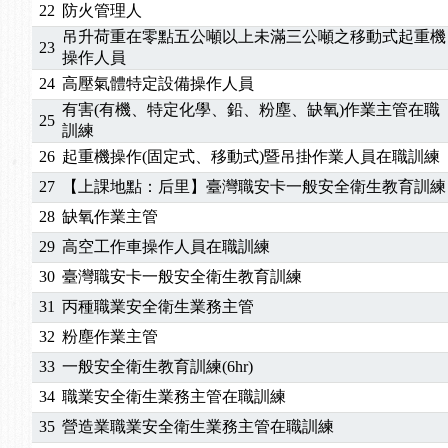
2025/10/30
【進修課程】2026年，課程意見蒐集~
22
防火管理人
2025/08/20
【進修課程】SDS格式百百種？專業講師帶您判斷
吊升荷重在零點五公噸以上未滿三公噸之移動式起重機
23
2025/08/12
【中心公告】因應颱風來襲，若遇停班停課消息 補
操作人員
2025/07/06
【中心公告】颱風假114/07/07停班停課
24
高壓氣體特定設備操作人員
2025/06/06
【進修課程】～～前導課程看這邊推出囉～～
有害(有機、特定化學、鉛、粉塵、缺氧)作業主管在職
25
訓練
2025/05/29
【進修課程】前導課程推出公告！
2025/04/28
【進修課程】要怎麼進修自我？課程百百種選擇好
26
起重機操作(固定式、移動式)暨吊掛作業人員在職訓練
2025/01/21
「高壓氣體製造安全主任」、「隧道等襯砌作業主
27
【上課地點：后里】臺灣職安卡一般安全衛生教育訓練
訓測驗
2025/01/15
【線上課程】碳中和核心職能系列課程資訊
28
缺氧作業主管
2026/07/15
【免費研習】115年製造業危害預防職場安衛法令研
29
高空工作車操作人員在職訓練
2026/07/08
【中心公告】因應颱風來襲，若遇停班停課消息 補
30
臺灣職安卡一般安全衛生教育訓練
2026/05/06
【產業人才投資】06/03-06/08堆高機課程，政府
2026/04/24
【製程安全評估人員】開課囉
31
丙種職業安全衛生業務主管
2025/11/11
【中心公告】颱風假11/12停班停課
32
粉塵作業主管
2025/11/10
【中心公告】因應颱風來襲，若遇停班停課消息 補
33
一般安全衛生教育訓練(6hr)
2025/10/30
【進修課程】2026年，課程意見蒐集~
34
職業安全衛生業務主管在職訓練
2025/08/20
【進修課程】SDS格式百百種？專業講師帶您判斷
35
營造業職業安全衛生業務主管在職訓練
2025/08/12
【中心公告】因應颱風來襲，若遇停班停課消息 補