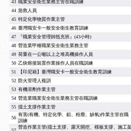
43
職業安全衛生業務主管在職訓練
44
急救人員
45
特定化學物質作業主管
46
臺灣職安卡一般安全衛生教育訓練
47
『職業安全管理師抵充班』(43小時)
48
營造業甲種職業安全衛生業務主管
49
荷重在一公噸以上之堆高機操作人員
50
乙炔熔接裝置作業操作人員在職訓練
51
【印尼籍】臺灣職安卡一般安全衛生教育訓練
52
防火管理人複訓
53
有機溶劑作業主管
54
營造業職業安全衛生業務主管在職訓練
55
擋土支撐作業主管
有害(有機、特定化學、鉛、粉塵、缺氧)作業主管在職
56
訓練
營造作業主管(擋土支撐、露天開挖、模板支撐、施工
57