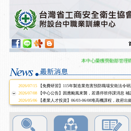
2025/11/11
【中心公告】颱風假11/12停班停課
2025/11/10
【中心公告】因應颱風來襲，若遇停班停課消息 補
2025/10/30
【進修課程】2026年，課程意見蒐集~
2025/08/20
【進修課程】SDS格式百百種？專業講師帶您判斷
2025/08/12
【中心公告】因應颱風來襲，若遇停班停課消息 補
2025/07/06
【中心公告】颱風假114/07/07停班停課
2025/06/06
【進修課程】～～前導課程看這邊推出囉～～
2025/05/29
【進修課程】前導課程推出公告！
本中心榮獲勞動部管理職類、
2025/04/28
【進修課程】要怎麼進修自我？課程百百種選擇好
2025/01/21
「高壓氣體製造安全主任」、「隧道等襯砌作業主
訓測驗
2025/01/15
【線上課程】碳中和核心職能系列課程資訊
2026/07/15
【免費研習】115年製造業危害預防職場安衛法令研
2026/07/08
【中心公告】因應颱風來襲，若遇停班停課消息 補
2026/05/06
【產業人才投資】06/03-06/08堆高機課程，政府
2026/04/24
【製程安全評估人員】開課囉
2025/11/11
【中心公告】颱風假11/12停班停課
2025/11/10
【中心公告】因應颱風來襲，若遇停班停課消息 補
2025/10/30
【進修課程】2026年，課程意見蒐集~