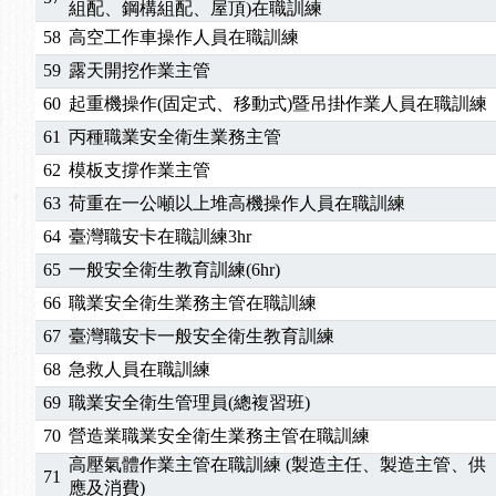
組配、鋼構組配、屋頂)在職訓練
58
高空工作車操作人員在職訓練
59
露天開挖作業主管
60
起重機操作(固定式、移動式)暨吊掛作業人員在職訓練
61
丙種職業安全衛生業務主管
62
模板支撐作業主管
63
荷重在一公噸以上堆高機操作人員在職訓練
64
臺灣職安卡在職訓練3hr
65
一般安全衛生教育訓練(6hr)
66
職業安全衛生業務主管在職訓練
67
臺灣職安卡一般安全衛生教育訓練
68
急救人員在職訓練
69
職業安全衛生管理員(總複習班)
70
營造業職業安全衛生業務主管在職訓練
高壓氣體作業主管在職訓練 (製造主任、製造主管、供
71
應及消費)