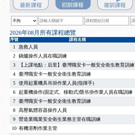
2025/08/20
【進修課程】SDS格式百百種？專業講師帶您判斷
2025/08/12
【中心公告】因應颱風來襲，若遇停班停課消息 補
2025/07/06
【中心公告】颱風假114/07/07停班停課
2025/06/06
【進修課程】～～前導課程看這邊推出囉～～
2026年08月所有課程總覽
2025/05/29
【進修課程】前導課程推出公告！
序號
課程名稱
2025/04/28
【進修課程】要怎麼進修自我？課程百百種選擇好
1
急救人員
2025/01/21
「高壓氣體製造安全主任」、「隧道等襯砌作業主
2
鍋爐操作人員在職訓練
訓測驗
2025/01/15
【線上課程】碳中和核心職能系列課程資訊
3
【上課地點：后里】臺灣職安卡一般安全衛生教育訓練
2026/07/15
【免費研習】115年製造業危害預防職場安衛法令研
4
臺灣職安卡一般安全衛生教育訓練
2026/07/08
【中心公告】因應颱風來襲，若遇停班停課消息 補
2026/05/06
【產業人才投資】06/03-06/08堆高機課程，政府
5
使用起重機具吊掛作業人員(指揮手)
2026/04/24
【製程安全評估人員】開課囉
6
起重機操作(固定式、移動式)暨吊掛作業人員在職訓練
2025/11/11
【中心公告】颱風假11/12停班停課
7
臺灣職安卡一般安全衛生教育訓練
2025/11/10
【中心公告】因應颱風來襲，若遇停班停課消息 補
8
高壓氣體容器操作人員
2025/10/30
【進修課程】2026年，課程意見蒐集~
9
營造業職業安全衛生業務主管在職訓練
2025/08/20
【進修課程】SDS格式百百種？專業講師帶您判斷
2025/08/12
【中心公告】因應颱風來襲，若遇停班停課消息 補
10
有機溶劑作業主管
2025/07/06
【中心公告】颱風假114/07/07停班停課