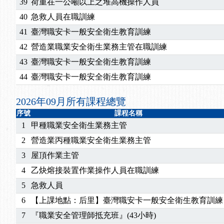
2026/07/15
【免費研習】115年製造業危害預防職場安衛法令研
39
荷重在一公噸以上之堆高機操作人員
2026/07/08
【中心公告】因應颱風來襲，若遇停班停課消息 補
40
急救人員在職訓練
2026/05/06
【產業人才投資】06/03-06/08堆高機課程，政府
41
臺灣職安卡一般安全衛生教育訓練
2026/04/24
【製程安全評估人員】開課囉
42
營造業職業安全衛生業務主管在職訓練
2025/11/11
【中心公告】颱風假11/12停班停課
43
臺灣職安卡一般安全衛生教育訓練
2025/11/10
【中心公告】因應颱風來襲，若遇停班停課消息 補
2025/10/30
【進修課程】2026年，課程意見蒐集~
44
臺灣職安卡一般安全衛生教育訓練
2025/08/20
【進修課程】SDS格式百百種？專業講師帶您判斷
2026年09月所有課程總覽
2025/08/12
【中心公告】因應颱風來襲，若遇停班停課消息 補
2025/07/06
【中心公告】颱風假114/07/07停班停課
序號
課程名稱
1
甲種職業安全衛生業務主管
2025/06/06
【進修課程】～～前導課程看這邊推出囉～～
2025/05/29
【進修課程】前導課程推出公告！
2
營造業丙種職業安全衛生業務主管
2025/04/28
【進修課程】要怎麼進修自我？課程百百種選擇好
3
屋頂作業主管
2025/01/21
「高壓氣體製造安全主任」、「隧道等襯砌作業主
4
乙炔熔接裝置作業操作人員在職訓練
訓測驗
2025/01/15
【線上課程】碳中和核心職能系列課程資訊
5
急救人員
2026/07/15
【免費研習】115年製造業危害預防職場安衛法令研
6
【上課地點：后里】臺灣職安卡一般安全衛生教育訓練
2026/07/08
【中心公告】因應颱風來襲，若遇停班停課消息 補
2026/05/06
【產業人才投資】06/03-06/08堆高機課程，政府
7
『職業安全管理師抵充班』(43小時)