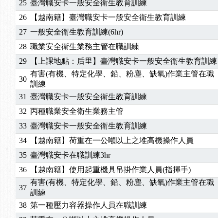
25
臺灣職安卡一般安全衛生教育訓練
2025/01/21
「高壓氣體製造安全主任」、「隧道等襯砌作業主
26
【越南籍】臺灣職安卡一般安全衛生教育訓練
訓測驗
2025/01/15
【線上課程】碳中和核心職能系列課程資訊
27
一般安全衛生教育訓練(6hr)
2026/07/15
【免費研習】115年製造業危害預防職場安衛法令研
28
職業安全衛生業務主管在職訓練
2026/07/08
【中心公告】因應颱風來襲，若遇停班停課消息 補
2026/05/06
【產業人才投資】06/03-06/08堆高機課程，政府
29
【上課地點：后里】臺灣職安卡一般安全衛生教育訓練
2026/04/24
【製程安全評估人員】開課囉
有害(有機、特定化學、鉛、粉塵、缺氧)作業主管在職
30
訓練
2025/11/11
【中心公告】颱風假11/12停班停課
31
臺灣職安卡一般安全衛生教育訓練
2025/11/10
【中心公告】因應颱風來襲，若遇停班停課消息 補
2025/10/30
【進修課程】2026年，課程意見蒐集~
32
丙種職業安全衛生業務主管
2025/08/20
【進修課程】SDS格式百百種？專業講師帶您判斷
33
臺灣職安卡一般安全衛生教育訓練
2025/08/12
【中心公告】因應颱風來襲，若遇停班停課消息 補
34
【越南籍】荷重在一公噸以上之堆高機操作人員
2025/07/06
【中心公告】颱風假114/07/07停班停課
35
臺灣職安卡在職訓練3hr
2025/06/06
【進修課程】～～前導課程看這邊推出囉～～
36
【越南籍】使用起重機具吊掛作業人員(指揮手)
2025/05/29
【進修課程】前導課程推出公告！
有害(有機、特定化學、鉛、粉塵、缺氧)作業主管在職
2025/04/28
【進修課程】要怎麼進修自我？課程百百種選擇好
37
訓練
2025/01/21
「高壓氣體製造安全主任」、「隧道等襯砌作業主
38
第一種壓力容器操作人員在職訓練
訓測驗
2025/01/15
【線上課程】碳中和核心職能系列課程資訊