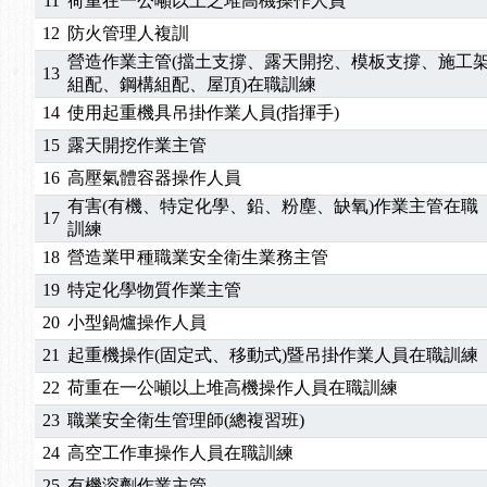
11
荷重在一公噸以上之堆高機操作人員
12
防火管理人複訓
營造作業主管(擋土支撐、露天開挖、模板支撐、施工
13
組配、鋼構組配、屋頂)在職訓練
14
使用起重機具吊掛作業人員(指揮手)
15
露天開挖作業主管
16
高壓氣體容器操作人員
有害(有機、特定化學、鉛、粉塵、缺氧)作業主管在職
17
訓練
18
營造業甲種職業安全衛生業務主管
19
特定化學物質作業主管
20
小型鍋爐操作人員
21
起重機操作(固定式、移動式)暨吊掛作業人員在職訓練
22
荷重在一公噸以上堆高機操作人員在職訓練
23
職業安全衛生管理師(總複習班)
24
高空工作車操作人員在職訓練
25
有機溶劑作業主管