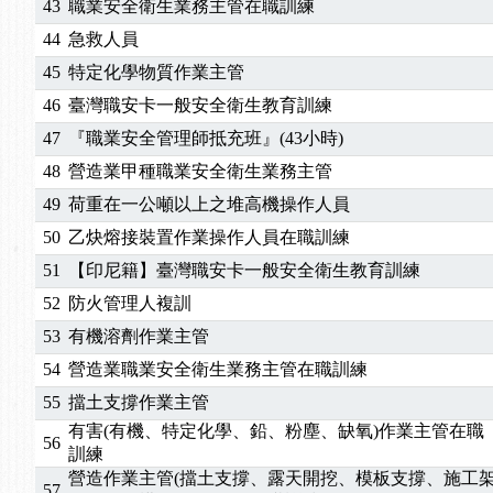
43
職業安全衛生業務主管在職訓練
44
急救人員
45
特定化學物質作業主管
46
臺灣職安卡一般安全衛生教育訓練
47
『職業安全管理師抵充班』(43小時)
48
營造業甲種職業安全衛生業務主管
49
荷重在一公噸以上之堆高機操作人員
50
乙炔熔接裝置作業操作人員在職訓練
51
【印尼籍】臺灣職安卡一般安全衛生教育訓練
52
防火管理人複訓
53
有機溶劑作業主管
54
營造業職業安全衛生業務主管在職訓練
55
擋土支撐作業主管
有害(有機、特定化學、鉛、粉塵、缺氧)作業主管在職
56
訓練
營造作業主管(擋土支撐、露天開挖、模板支撐、施工
57