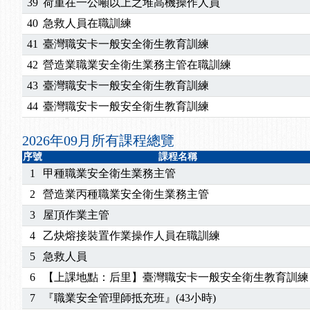
2026/07/15
【免費研習】115年製造業危害預防職場安衛法令研
39
荷重在一公噸以上之堆高機操作人員
2026/07/08
【中心公告】因應颱風來襲，若遇停班停課消息 補
40
急救人員在職訓練
2026/05/06
【產業人才投資】06/03-06/08堆高機課程，政府
41
臺灣職安卡一般安全衛生教育訓練
2026/04/24
【製程安全評估人員】開課囉
42
營造業職業安全衛生業務主管在職訓練
2025/11/11
【中心公告】颱風假11/12停班停課
43
臺灣職安卡一般安全衛生教育訓練
2025/11/10
【中心公告】因應颱風來襲，若遇停班停課消息 補
2025/10/30
【進修課程】2026年，課程意見蒐集~
44
臺灣職安卡一般安全衛生教育訓練
2025/08/20
【進修課程】SDS格式百百種？專業講師帶您判斷
2026年09月所有課程總覽
2025/08/12
【中心公告】因應颱風來襲，若遇停班停課消息 補
2025/07/06
【中心公告】颱風假114/07/07停班停課
序號
課程名稱
1
甲種職業安全衛生業務主管
2025/06/06
【進修課程】～～前導課程看這邊推出囉～～
2025/05/29
【進修課程】前導課程推出公告！
2
營造業丙種職業安全衛生業務主管
2025/04/28
【進修課程】要怎麼進修自我？課程百百種選擇好
3
屋頂作業主管
2025/01/21
「高壓氣體製造安全主任」、「隧道等襯砌作業主
4
乙炔熔接裝置作業操作人員在職訓練
訓測驗
2025/01/15
【線上課程】碳中和核心職能系列課程資訊
5
急救人員
2026/07/15
【免費研習】115年製造業危害預防職場安衛法令研
6
【上課地點：后里】臺灣職安卡一般安全衛生教育訓練
2026/07/08
【中心公告】因應颱風來襲，若遇停班停課消息 補
2026/05/06
【產業人才投資】06/03-06/08堆高機課程，政府
7
『職業安全管理師抵充班』(43小時)