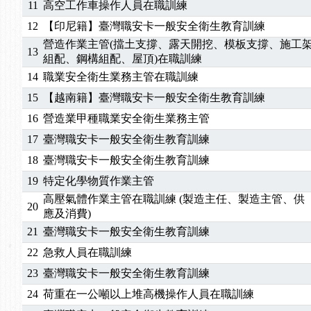
11
高空工作車操作人員在職訓練
2025/06/06
【進修課程】～～前導課程看這邊推出囉～～
12
【印尼籍】臺灣職安卡一般安全衛生教育訓練
2025/05/29
【進修課程】前導課程推出公告！
營造作業主管(擋土支撐、露天開挖、模板支撐、施工
2025/04/28
【進修課程】要怎麼進修自我？課程百百種選擇好
13
組配、鋼構組配、屋頂)在職訓練
2025/01/21
「高壓氣體製造安全主任」、「隧道等襯砌作業主
14
職業安全衛生業務主管在職訓練
訓測驗
2025/01/15
【線上課程】碳中和核心職能系列課程資訊
15
【越南籍】臺灣職安卡一般安全衛生教育訓練
2026/07/15
【免費研習】115年製造業危害預防職場安衛法令研
16
營造業甲種職業安全衛生業務主管
2026/07/08
【中心公告】因應颱風來襲，若遇停班停課消息 補
2026/05/06
【產業人才投資】06/03-06/08堆高機課程，政府
17
臺灣職安卡一般安全衛生教育訓練
2026/04/24
【製程安全評估人員】開課囉
18
臺灣職安卡一般安全衛生教育訓練
2025/11/11
【中心公告】颱風假11/12停班停課
19
特定化學物質作業主管
2025/11/10
【中心公告】因應颱風來襲，若遇停班停課消息 補
高壓氣體作業主管在職訓練 (製造主任、製造主管、供
20
2025/10/30
【進修課程】2026年，課程意見蒐集~
應及消費)
2025/08/20
【進修課程】SDS格式百百種？專業講師帶您判斷
21
臺灣職安卡一般安全衛生教育訓練
2025/08/12
【中心公告】因應颱風來襲，若遇停班停課消息 補
22
急救人員在職訓練
2025/07/06
【中心公告】颱風假114/07/07停班停課
23
臺灣職安卡一般安全衛生教育訓練
2025/06/06
【進修課程】～～前導課程看這邊推出囉～～
2025/05/29
【進修課程】前導課程推出公告！
24
荷重在一公噸以上堆高機操作人員在職訓練
2025/04/28
【進修課程】要怎麼進修自我？課程百百種選擇好