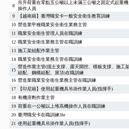
2026/04/24
【製程安全評估人員】開課囉
吊升荷重在零點五公噸以上未滿三公噸之固定式起重機
8
2025/11/11
【中心公告】颱風假11/12停班停課
操作人員
2025/11/10
【中心公告】因應颱風來襲，若遇停班停課消息 補
9
【越南籍】臺灣職安卡一般安全衛生教育訓練
2025/10/30
【進修課程】2026年，課程意見蒐集~
10
營造業甲種職業安全衛生業務主管
2025/08/20
【進修課程】SDS格式百百種？專業講師帶您判斷
11
職業安全衛生管理人員在職訓練
2025/08/12
【中心公告】因應颱風來襲，若遇停班停課消息 補
12
職業安全衛生業務主管在職訓練
2025/07/06
【中心公告】颱風假114/07/07停班停課
13
施工架組配作業主管
2025/06/06
【進修課程】～～前導課程看這邊推出囉～～
2025/05/29
【進修課程】前導課程推出公告！
14
職業安全衛生業務主管在職訓練
2025/04/28
【進修課程】要怎麼進修自我？課程百百種選擇好
營造作業主管(擋土支撐、露天開挖、模板支撐、施工
15
組配、鋼構組配、屋頂)在職訓練
2025/01/21
「高壓氣體製造安全主任」、「隧道等襯砌作業主
16
營造業職業安全衛生業務主管在職訓練
訓測驗
2025/01/15
【線上課程】碳中和核心職能系列課程資訊
2026/07/15
【免費研習】115年製造業危害預防職場安衛法令研
17
【印尼籍】使用起重機具吊掛作業人員(指揮手)
2026/07/08
【中心公告】因應颱風來襲，若遇停班停課消息 補
18
有機溶劑作業主管
2026/05/06
【產業人才投資】06/03-06/08堆高機課程，政府
19
荷重在一公噸以上堆高機操作人員在職訓練
2026/04/24
【製程安全評估人員】開課囉
20
臺灣職安卡在職訓練3hr
2025/11/11
【中心公告】颱風假11/12停班停課
21
使用起重機具吊掛作業人員(指揮手)
2025/11/10
【中心公告】因應颱風來襲，若遇停班停課消息 補