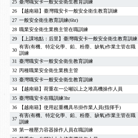
25
臺灣職安卡一般安全衛生教育訓練
2025/01/21
「高壓氣體製造安全主任」、「隧道等襯砌作業主
26
【越南籍】臺灣職安卡一般安全衛生教育訓練
訓測驗
2025/01/15
【線上課程】碳中和核心職能系列課程資訊
27
一般安全衛生教育訓練(6hr)
2026/07/15
【免費研習】115年製造業危害預防職場安衛法令研
28
職業安全衛生業務主管在職訓練
2026/07/08
【中心公告】因應颱風來襲，若遇停班停課消息 補
2026/05/06
【產業人才投資】06/03-06/08堆高機課程，政府
29
【上課地點：后里】臺灣職安卡一般安全衛生教育訓練
2026/04/24
【製程安全評估人員】開課囉
有害(有機、特定化學、鉛、粉塵、缺氧)作業主管在職
30
訓練
2025/11/11
【中心公告】颱風假11/12停班停課
31
臺灣職安卡一般安全衛生教育訓練
2025/11/10
【中心公告】因應颱風來襲，若遇停班停課消息 補
2025/10/30
【進修課程】2026年，課程意見蒐集~
32
丙種職業安全衛生業務主管
2025/08/20
【進修課程】SDS格式百百種？專業講師帶您判斷
33
臺灣職安卡一般安全衛生教育訓練
2025/08/12
【中心公告】因應颱風來襲，若遇停班停課消息 補
34
【越南籍】荷重在一公噸以上之堆高機操作人員
2025/07/06
【中心公告】颱風假114/07/07停班停課
35
臺灣職安卡在職訓練3hr
2025/06/06
【進修課程】～～前導課程看這邊推出囉～～
36
【越南籍】使用起重機具吊掛作業人員(指揮手)
2025/05/29
【進修課程】前導課程推出公告！
有害(有機、特定化學、鉛、粉塵、缺氧)作業主管在職
2025/04/28
【進修課程】要怎麼進修自我？課程百百種選擇好
37
訓練
2025/01/21
「高壓氣體製造安全主任」、「隧道等襯砌作業主
38
第一種壓力容器操作人員在職訓練
訓測驗
2025/01/15
【線上課程】碳中和核心職能系列課程資訊