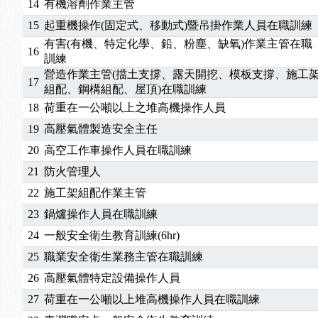
14
有機溶劑作業主管
15
起重機操作(固定式、移動式)暨吊掛作業人員在職訓練
有害(有機、特定化學、鉛、粉塵、缺氧)作業主管在職
16
訓練
營造作業主管(擋土支撐、露天開挖、模板支撐、施工
17
組配、鋼構組配、屋頂)在職訓練
18
荷重在一公噸以上之堆高機操作人員
19
高壓氣體製造安全主任
20
高空工作車操作人員在職訓練
21
防火管理人
22
施工架組配作業主管
23
鍋爐操作人員在職訓練
24
一般安全衛生教育訓練(6hr)
25
職業安全衛生業務主管在職訓練
26
高壓氣體特定設備操作人員
27
荷重在一公噸以上堆高機操作人員在職訓練