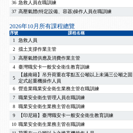
2025/07/06
【中心公告】颱風假114/07/07停班停課
36
急救人員在職訓練
2025/06/06
【進修課程】～～前導課程看這邊推出囉～～
37
高壓氣體(特定設備、容器)操作人員在職訓練
2025/05/29
【進修課程】前導課程推出公告！
2025/04/28
【進修課程】要怎麼進修自我？課程百百種選擇好
2026年10月所有課程總覽
2025/01/21
「高壓氣體製造安全主任」、「隧道等襯砌作業主
序號
課程名稱
訓測驗
2025/01/15
【線上課程】碳中和核心職能系列課程資訊
1
急救人員
2
擋土支撐作業主管
3
高壓氣體供應及消費作業主管
4
臺灣職安卡一般安全衛生教育訓練
【越南籍】吊升荷重在零點五公噸以上未滿三公噸之固
5
定式起重機操作人員
6
營造業職業安全衛生業務主管在職訓練
7
職業安全衛生管理人員在職訓練
8
職業安全衛生業務主管在職訓練
9
【印尼籍】臺灣職安卡一般安全衛生教育訓練
10
職業安全衛生業務主管在職訓練