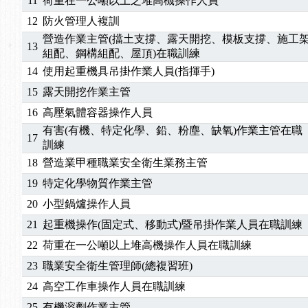
11
荷重在一公噸以上之堆高機操作人員
12
防火管理人複訓
營造作業主管(擋土支撐、露天開挖、模板支撐、施工
13
組配、鋼構組配、屋頂)在職訓練
14
使用起重機具吊掛作業人員(指揮手)
15
露天開挖作業主管
16
高壓氣體容器操作人員
有害(有機、特定化學、鉛、粉塵、缺氧)作業主管在職
17
訓練
18
營造業甲種職業安全衛生業務主管
19
特定化學物質作業主管
20
小型鍋爐操作人員
21
起重機操作(固定式、移動式)暨吊掛作業人員在職訓練
22
荷重在一公噸以上堆高機操作人員在職訓練
23
職業安全衛生管理師(總複習班)
24
高空工作車操作人員在職訓練
25
有機溶劑作業主管