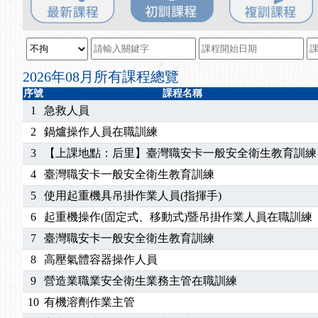
2025/08/20
【進修課程】SDS格式百百種？專業講師帶您判斷
2025/08/12
【中心公告】因應颱風來襲，若遇停班停課消息 補
2025/07/06
【中心公告】颱風假114/07/07停班停課
2025/06/06
【進修課程】～～前導課程看這邊推出囉～～
2026年08月所有課程總覽
2025/05/29
【進修課程】前導課程推出公告！
序號
課程名稱
2025/04/28
【進修課程】要怎麼進修自我？課程百百種選擇好
1
急救人員
2025/01/21
「高壓氣體製造安全主任」、「隧道等襯砌作業主
2
鍋爐操作人員在職訓練
訓測驗
2025/01/15
【線上課程】碳中和核心職能系列課程資訊
3
【上課地點：后里】臺灣職安卡一般安全衛生教育訓練
2026/07/15
【免費研習】115年製造業危害預防職場安衛法令研
4
臺灣職安卡一般安全衛生教育訓練
2026/07/08
【中心公告】因應颱風來襲，若遇停班停課消息 補
2026/05/06
【產業人才投資】06/03-06/08堆高機課程，政府
5
使用起重機具吊掛作業人員(指揮手)
2026/04/24
【製程安全評估人員】開課囉
6
起重機操作(固定式、移動式)暨吊掛作業人員在職訓練
2025/11/11
【中心公告】颱風假11/12停班停課
7
臺灣職安卡一般安全衛生教育訓練
2025/11/10
【中心公告】因應颱風來襲，若遇停班停課消息 補
8
高壓氣體容器操作人員
2025/10/30
【進修課程】2026年，課程意見蒐集~
9
營造業職業安全衛生業務主管在職訓練
2025/08/20
【進修課程】SDS格式百百種？專業講師帶您判斷
2025/08/12
【中心公告】因應颱風來襲，若遇停班停課消息 補
10
有機溶劑作業主管
2025/07/06
【中心公告】颱風假114/07/07停班停課