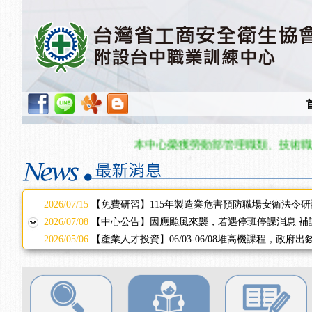
2025/11/11
【中心公告】颱風假11/12停班停課
2025/11/10
【中心公告】因應颱風來襲，若遇停班停課消息 補
2025/10/30
【進修課程】2026年，課程意見蒐集~
2025/08/20
【進修課程】SDS格式百百種？專業講師帶您判斷
2025/08/12
【中心公告】因應颱風來襲，若遇停班停課消息 補
2025/07/06
【中心公告】颱風假114/07/07停班停課
2025/06/06
【進修課程】～～前導課程看這邊推出囉～～
2025/05/29
【進修課程】前導課程推出公告！
本中心榮獲勞動部管理職類、技術職類
2025/04/28
【進修課程】要怎麼進修自我？課程百百種選擇好
2025/01/21
「高壓氣體製造安全主任」、「隧道等襯砌作業主
訓測驗
2025/01/15
【線上課程】碳中和核心職能系列課程資訊
2026/07/15
【免費研習】115年製造業危害預防職場安衛法令研
2026/07/08
【中心公告】因應颱風來襲，若遇停班停課消息 補
2026/05/06
【產業人才投資】06/03-06/08堆高機課程，政府
2026/04/24
【製程安全評估人員】開課囉
2025/11/11
【中心公告】颱風假11/12停班停課
2025/11/10
【中心公告】因應颱風來襲，若遇停班停課消息 補
2025/10/30
【進修課程】2026年，課程意見蒐集~