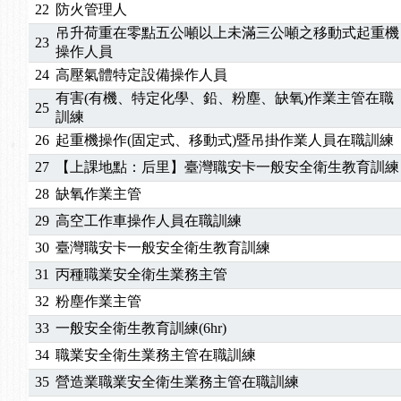
2025/10/30
【進修課程】2026年，課程意見蒐集~
22
防火管理人
2025/08/20
【進修課程】SDS格式百百種？專業講師帶您判斷
吊升荷重在零點五公噸以上未滿三公噸之移動式起重機
23
2025/08/12
【中心公告】因應颱風來襲，若遇停班停課消息 補
操作人員
2025/07/06
【中心公告】颱風假114/07/07停班停課
24
高壓氣體特定設備操作人員
2025/06/06
【進修課程】～～前導課程看這邊推出囉～～
有害(有機、特定化學、鉛、粉塵、缺氧)作業主管在職
25
訓練
2025/05/29
【進修課程】前導課程推出公告！
2025/04/28
【進修課程】要怎麼進修自我？課程百百種選擇好
26
起重機操作(固定式、移動式)暨吊掛作業人員在職訓練
2025/01/21
「高壓氣體製造安全主任」、「隧道等襯砌作業主
27
【上課地點：后里】臺灣職安卡一般安全衛生教育訓練
訓測驗
2025/01/15
【線上課程】碳中和核心職能系列課程資訊
28
缺氧作業主管
2026/07/15
【免費研習】115年製造業危害預防職場安衛法令研
29
高空工作車操作人員在職訓練
2026/07/08
【中心公告】因應颱風來襲，若遇停班停課消息 補
30
臺灣職安卡一般安全衛生教育訓練
2026/05/06
【產業人才投資】06/03-06/08堆高機課程，政府
2026/04/24
【製程安全評估人員】開課囉
31
丙種職業安全衛生業務主管
2025/11/11
【中心公告】颱風假11/12停班停課
32
粉塵作業主管
2025/11/10
【中心公告】因應颱風來襲，若遇停班停課消息 補
33
一般安全衛生教育訓練(6hr)
2025/10/30
【進修課程】2026年，課程意見蒐集~
34
職業安全衛生業務主管在職訓練
2025/08/20
【進修課程】SDS格式百百種？專業講師帶您判斷
35
營造業職業安全衛生業務主管在職訓練
2025/08/12
【中心公告】因應颱風來襲，若遇停班停課消息 補