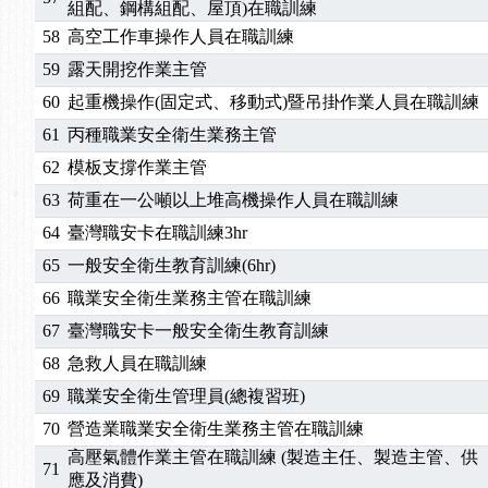
組配、鋼構組配、屋頂)在職訓練
58
高空工作車操作人員在職訓練
59
露天開挖作業主管
60
起重機操作(固定式、移動式)暨吊掛作業人員在職訓練
61
丙種職業安全衛生業務主管
62
模板支撐作業主管
63
荷重在一公噸以上堆高機操作人員在職訓練
64
臺灣職安卡在職訓練3hr
65
一般安全衛生教育訓練(6hr)
66
職業安全衛生業務主管在職訓練
67
臺灣職安卡一般安全衛生教育訓練
68
急救人員在職訓練
69
職業安全衛生管理員(總複習班)
70
營造業職業安全衛生業務主管在職訓練
高壓氣體作業主管在職訓練 (製造主任、製造主管、供
71
應及消費)