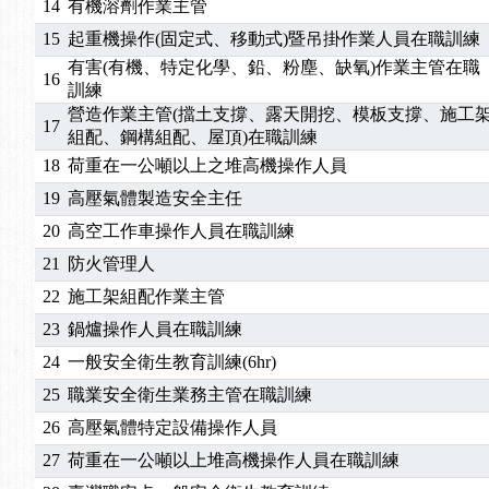
14
有機溶劑作業主管
15
起重機操作(固定式、移動式)暨吊掛作業人員在職訓練
有害(有機、特定化學、鉛、粉塵、缺氧)作業主管在職
16
訓練
營造作業主管(擋土支撐、露天開挖、模板支撐、施工
17
組配、鋼構組配、屋頂)在職訓練
18
荷重在一公噸以上之堆高機操作人員
19
高壓氣體製造安全主任
20
高空工作車操作人員在職訓練
21
防火管理人
22
施工架組配作業主管
23
鍋爐操作人員在職訓練
24
一般安全衛生教育訓練(6hr)
25
職業安全衛生業務主管在職訓練
26
高壓氣體特定設備操作人員
27
荷重在一公噸以上堆高機操作人員在職訓練