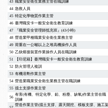
43
職業安全衛生業務主管在職訓練
44
急救人員
45
特定化學物質作業主管
46
臺灣職安卡一般安全衛生教育訓練
47
『職業安全管理師抵充班』(43小時)
48
營造業甲種職業安全衛生業務主管
49
荷重在一公噸以上之堆高機操作人員
50
乙炔熔接裝置作業操作人員在職訓練
51
【印尼籍】臺灣職安卡一般安全衛生教育訓練
52
防火管理人複訓
53
有機溶劑作業主管
54
營造業職業安全衛生業務主管在職訓練
55
擋土支撐作業主管
有害(有機、特定化學、鉛、粉塵、缺氧)作業主管在職
56
訓練
營造作業主管(擋土支撐、露天開挖、模板支撐、施工
57