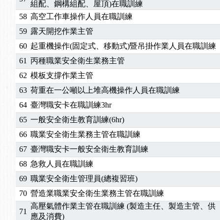
組配、鋼構組配、屋頂)在職訓練
58
高空工作車操作人員在職訓練
59
露天開挖作業主管
60
起重機操作(固定式、移動式)暨吊掛作業人員在職訓練
61
丙種職業安全衛生業務主管
62
模板支撐作業主管
63
荷重在一公噸以上堆高機操作人員在職訓練
64
臺灣職安卡在職訓練3hr
65
一般安全衛生教育訓練(6hr)
66
職業安全衛生業務主管在職訓練
67
臺灣職安卡一般安全衛生教育訓練
68
急救人員在職訓練
69
職業安全衛生管理員(總複習班)
70
營造業職業安全衛生業務主管在職訓練
高壓氣體作業主管在職訓練 (製造主任、製造主管、供
71
應及消費)