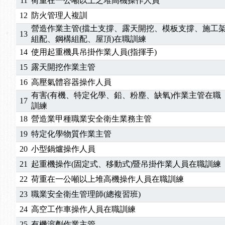
11
荷重在一公噸以上之堆高機操作人員
12
防火管理人複訓
營造作業主管(擋土支撐、露天開挖、模板支撐、施工
13
組配、鋼構組配、屋頂)在職訓練
14
使用起重機具吊掛作業人員(指揮手)
15
露天開挖作業主管
16
高壓氣體容器操作人員
有害(有機、特定化學、鉛、粉塵、缺氧)作業主管在職
17
訓練
18
營造業甲種職業安全衛生業務主管
19
特定化學物質作業主管
20
小型鍋爐操作人員
21
起重機操作(固定式、移動式)暨吊掛作業人員在職訓練
22
荷重在一公噸以上堆高機操作人員在職訓練
23
職業安全衛生管理師(總複習班)
24
高空工作車操作人員在職訓練
25
有機溶劑作業主管