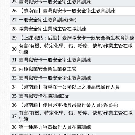
25
臺灣職安卡一般安全衛生教育訓練
2025/01/21
「高壓氣體製造安全主任」、「隧道等襯砌作業主
26
【越南籍】臺灣職安卡一般安全衛生教育訓練
訓測驗
2025/01/15
【線上課程】碳中和核心職能系列課程資訊
27
一般安全衛生教育訓練(6hr)
2026/07/15
【免費研習】115年製造業危害預防職場安衛法令研
28
職業安全衛生業務主管在職訓練
2026/07/08
【中心公告】因應颱風來襲，若遇停班停課消息 補
2026/05/06
【產業人才投資】06/03-06/08堆高機課程，政府
29
【上課地點：后里】臺灣職安卡一般安全衛生教育訓練
2026/04/24
【製程安全評估人員】開課囉
有害(有機、特定化學、鉛、粉塵、缺氧)作業主管在職
30
訓練
2025/11/11
【中心公告】颱風假11/12停班停課
31
臺灣職安卡一般安全衛生教育訓練
2025/11/10
【中心公告】因應颱風來襲，若遇停班停課消息 補
2025/10/30
【進修課程】2026年，課程意見蒐集~
32
丙種職業安全衛生業務主管
2025/08/20
【進修課程】SDS格式百百種？專業講師帶您判斷
33
臺灣職安卡一般安全衛生教育訓練
2025/08/12
【中心公告】因應颱風來襲，若遇停班停課消息 補
34
【越南籍】荷重在一公噸以上之堆高機操作人員
2025/07/06
【中心公告】颱風假114/07/07停班停課
35
臺灣職安卡在職訓練3hr
2025/06/06
【進修課程】～～前導課程看這邊推出囉～～
36
【越南籍】使用起重機具吊掛作業人員(指揮手)
2025/05/29
【進修課程】前導課程推出公告！
有害(有機、特定化學、鉛、粉塵、缺氧)作業主管在職
2025/04/28
【進修課程】要怎麼進修自我？課程百百種選擇好
37
訓練
2025/01/21
「高壓氣體製造安全主任」、「隧道等襯砌作業主
38
第一種壓力容器操作人員在職訓練
訓測驗
2025/01/15
【線上課程】碳中和核心職能系列課程資訊