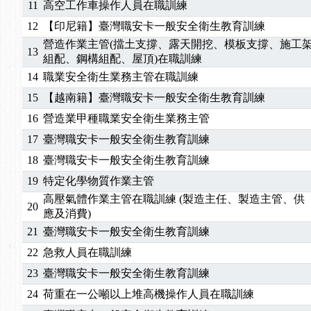
11
高空工作車操作人員在職訓練
2025/06/06
【進修課程】～～前導課程看這邊推出囉～～
12
【印尼籍】臺灣職安卡一般安全衛生教育訓練
2025/05/29
【進修課程】前導課程推出公告！
營造作業主管(擋土支撐、露天開挖、模板支撐、施工
2025/04/28
【進修課程】要怎麼進修自我？課程百百種選擇好
13
組配、鋼構組配、屋頂)在職訓練
2025/01/21
「高壓氣體製造安全主任」、「隧道等襯砌作業主
14
職業安全衛生業務主管在職訓練
訓測驗
2025/01/15
【線上課程】碳中和核心職能系列課程資訊
15
【越南籍】臺灣職安卡一般安全衛生教育訓練
2026/07/15
【免費研習】115年製造業危害預防職場安衛法令研
16
營造業甲種職業安全衛生業務主管
2026/07/08
【中心公告】因應颱風來襲，若遇停班停課消息 補
2026/05/06
【產業人才投資】06/03-06/08堆高機課程，政府
17
臺灣職安卡一般安全衛生教育訓練
2026/04/24
【製程安全評估人員】開課囉
18
臺灣職安卡一般安全衛生教育訓練
2025/11/11
【中心公告】颱風假11/12停班停課
19
特定化學物質作業主管
2025/11/10
【中心公告】因應颱風來襲，若遇停班停課消息 補
高壓氣體作業主管在職訓練 (製造主任、製造主管、供
20
2025/10/30
【進修課程】2026年，課程意見蒐集~
應及消費)
2025/08/20
【進修課程】SDS格式百百種？專業講師帶您判斷
21
臺灣職安卡一般安全衛生教育訓練
2025/08/12
【中心公告】因應颱風來襲，若遇停班停課消息 補
22
急救人員在職訓練
2025/07/06
【中心公告】颱風假114/07/07停班停課
23
臺灣職安卡一般安全衛生教育訓練
2025/06/06
【進修課程】～～前導課程看這邊推出囉～～
2025/05/29
【進修課程】前導課程推出公告！
24
荷重在一公噸以上堆高機操作人員在職訓練
2025/04/28
【進修課程】要怎麼進修自我？課程百百種選擇好