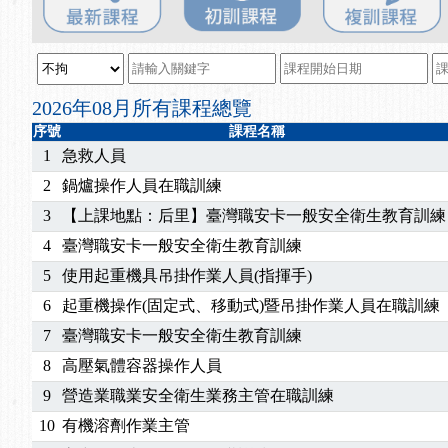
2025/08/20
【進修課程】SDS格式百百種？專業講師帶您判斷
2025/08/12
【中心公告】因應颱風來襲，若遇停班停課消息 補
2025/07/06
【中心公告】颱風假114/07/07停班停課
2025/06/06
【進修課程】～～前導課程看這邊推出囉～～
2026年08月所有課程總覽
2025/05/29
【進修課程】前導課程推出公告！
序號
課程名稱
2025/04/28
【進修課程】要怎麼進修自我？課程百百種選擇好
1
急救人員
2025/01/21
「高壓氣體製造安全主任」、「隧道等襯砌作業主
2
鍋爐操作人員在職訓練
訓測驗
2025/01/15
【線上課程】碳中和核心職能系列課程資訊
3
【上課地點：后里】臺灣職安卡一般安全衛生教育訓練
2026/07/15
【免費研習】115年製造業危害預防職場安衛法令研
4
臺灣職安卡一般安全衛生教育訓練
2026/07/08
【中心公告】因應颱風來襲，若遇停班停課消息 補
2026/05/06
【產業人才投資】06/03-06/08堆高機課程，政府
5
使用起重機具吊掛作業人員(指揮手)
2026/04/24
【製程安全評估人員】開課囉
6
起重機操作(固定式、移動式)暨吊掛作業人員在職訓練
2025/11/11
【中心公告】颱風假11/12停班停課
7
臺灣職安卡一般安全衛生教育訓練
2025/11/10
【中心公告】因應颱風來襲，若遇停班停課消息 補
8
高壓氣體容器操作人員
2025/10/30
【進修課程】2026年，課程意見蒐集~
9
營造業職業安全衛生業務主管在職訓練
2025/08/20
【進修課程】SDS格式百百種？專業講師帶您判斷
2025/08/12
【中心公告】因應颱風來襲，若遇停班停課消息 補
10
有機溶劑作業主管
2025/07/06
【中心公告】颱風假114/07/07停班停課