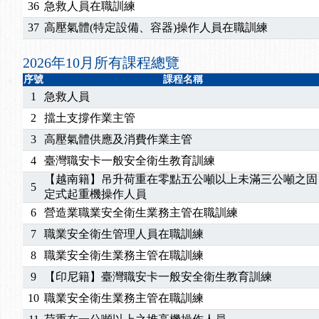
2025/07/06
【中心公告】颱風假114/07/07停班停課
36
急救人員在職訓練
2025/06/06
【進修課程】～～前導課程看這邊推出囉～～
37
高壓氣體(特定設備、容器)操作人員在職訓練
2025/05/29
【進修課程】前導課程推出公告！
2025/04/28
【進修課程】要怎麼進修自我？課程百百種選擇好
2026年10月所有課程總覽
2025/01/21
「高壓氣體製造安全主任」、「隧道等襯砌作業主
序號
課程名稱
訓測驗
2025/01/15
【線上課程】碳中和核心職能系列課程資訊
1
急救人員
2
擋土支撐作業主管
3
高壓氣體供應及消費作業主管
4
臺灣職安卡一般安全衛生教育訓練
【越南籍】吊升荷重在零點五公噸以上未滿三公噸之固
5
定式起重機操作人員
6
營造業職業安全衛生業務主管在職訓練
7
職業安全衛生管理人員在職訓練
8
職業安全衛生業務主管在職訓練
9
【印尼籍】臺灣職安卡一般安全衛生教育訓練
10
職業安全衛生業務主管在職訓練