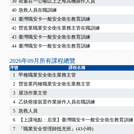
2026/07/15
【免費研習】115年製造業危害預防職場安衛法令研
39
荷重在一公噸以上之堆高機操作人員
2026/07/08
【中心公告】因應颱風來襲，若遇停班停課消息 補
40
急救人員在職訓練
2026/05/06
【產業人才投資】06/03-06/08堆高機課程，政府
41
臺灣職安卡一般安全衛生教育訓練
2026/04/24
【製程安全評估人員】開課囉
42
營造業職業安全衛生業務主管在職訓練
2025/11/11
【中心公告】颱風假11/12停班停課
43
臺灣職安卡一般安全衛生教育訓練
2025/11/10
【中心公告】因應颱風來襲，若遇停班停課消息 補
2025/10/30
【進修課程】2026年，課程意見蒐集~
44
臺灣職安卡一般安全衛生教育訓練
2025/08/20
【進修課程】SDS格式百百種？專業講師帶您判斷
2026年09月所有課程總覽
2025/08/12
【中心公告】因應颱風來襲，若遇停班停課消息 補
2025/07/06
【中心公告】颱風假114/07/07停班停課
序號
課程名稱
1
甲種職業安全衛生業務主管
2025/06/06
【進修課程】～～前導課程看這邊推出囉～～
2025/05/29
【進修課程】前導課程推出公告！
2
營造業丙種職業安全衛生業務主管
2025/04/28
【進修課程】要怎麼進修自我？課程百百種選擇好
3
屋頂作業主管
2025/01/21
「高壓氣體製造安全主任」、「隧道等襯砌作業主
4
乙炔熔接裝置作業操作人員在職訓練
訓測驗
2025/01/15
【線上課程】碳中和核心職能系列課程資訊
5
急救人員
2026/07/15
【免費研習】115年製造業危害預防職場安衛法令研
6
【上課地點：后里】臺灣職安卡一般安全衛生教育訓練
2026/07/08
【中心公告】因應颱風來襲，若遇停班停課消息 補
2026/05/06
【產業人才投資】06/03-06/08堆高機課程，政府
7
『職業安全管理師抵充班』(43小時)