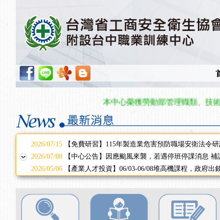
2025/11/11
【中心公告】颱風假11/12停班停課
2025/11/10
【中心公告】因應颱風來襲，若遇停班停課消息 補
2025/10/30
【進修課程】2026年，課程意見蒐集~
2025/08/20
【進修課程】SDS格式百百種？專業講師帶您判斷
2025/08/12
【中心公告】因應颱風來襲，若遇停班停課消息 補
2025/07/06
【中心公告】颱風假114/07/07停班停課
2025/06/06
【進修課程】～～前導課程看這邊推出囉～～
2025/05/29
【進修課程】前導課程推出公告！
本中心榮獲勞動部管理職類、技術職類
2025/04/28
【進修課程】要怎麼進修自我？課程百百種選擇好
2025/01/21
「高壓氣體製造安全主任」、「隧道等襯砌作業主
訓測驗
2025/01/15
【線上課程】碳中和核心職能系列課程資訊
2026/07/15
【免費研習】115年製造業危害預防職場安衛法令研
2026/07/08
【中心公告】因應颱風來襲，若遇停班停課消息 補
2026/05/06
【產業人才投資】06/03-06/08堆高機課程，政府
2026/04/24
【製程安全評估人員】開課囉
2025/11/11
【中心公告】颱風假11/12停班停課
2025/11/10
【中心公告】因應颱風來襲，若遇停班停課消息 補
2025/10/30
【進修課程】2026年，課程意見蒐集~