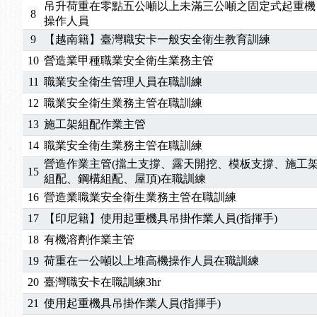
2026/04/24
【製程安全評估人員】開課囉
吊升荷重在零點五公噸以上未滿三公噸之固定式起重機
8
2025/11/11
【中心公告】颱風假11/12停班停課
操作人員
2025/11/10
【中心公告】因應颱風來襲，若遇停班停課消息 補
9
【越南籍】臺灣職安卡一般安全衛生教育訓練
2025/10/30
【進修課程】2026年，課程意見蒐集~
10
營造業甲種職業安全衛生業務主管
2025/08/20
【進修課程】SDS格式百百種？專業講師帶您判斷
11
職業安全衛生管理人員在職訓練
2025/08/12
【中心公告】因應颱風來襲，若遇停班停課消息 補
12
職業安全衛生業務主管在職訓練
2025/07/06
【中心公告】颱風假114/07/07停班停課
13
施工架組配作業主管
2025/06/06
【進修課程】～～前導課程看這邊推出囉～～
2025/05/29
【進修課程】前導課程推出公告！
14
職業安全衛生業務主管在職訓練
2025/04/28
【進修課程】要怎麼進修自我？課程百百種選擇好
營造作業主管(擋土支撐、露天開挖、模板支撐、施工
15
組配、鋼構組配、屋頂)在職訓練
2025/01/21
「高壓氣體製造安全主任」、「隧道等襯砌作業主
16
營造業職業安全衛生業務主管在職訓練
訓測驗
2025/01/15
【線上課程】碳中和核心職能系列課程資訊
2026/07/15
【免費研習】115年製造業危害預防職場安衛法令研
17
【印尼籍】使用起重機具吊掛作業人員(指揮手)
2026/07/08
【中心公告】因應颱風來襲，若遇停班停課消息 補
18
有機溶劑作業主管
2026/05/06
【產業人才投資】06/03-06/08堆高機課程，政府
19
荷重在一公噸以上堆高機操作人員在職訓練
2026/04/24
【製程安全評估人員】開課囉
20
臺灣職安卡在職訓練3hr
2025/11/11
【中心公告】颱風假11/12停班停課
21
使用起重機具吊掛作業人員(指揮手)
2025/11/10
【中心公告】因應颱風來襲，若遇停班停課消息 補