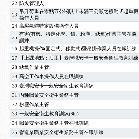
2025/10/30
【進修課程】2026年，課程意見蒐集~
22
防火管理人
2025/08/20
【進修課程】SDS格式百百種？專業講師帶您判斷
吊升荷重在零點五公噸以上未滿三公噸之移動式起重機
23
2025/08/12
【中心公告】因應颱風來襲，若遇停班停課消息 補
操作人員
2025/07/06
【中心公告】颱風假114/07/07停班停課
24
高壓氣體特定設備操作人員
2025/06/06
【進修課程】～～前導課程看這邊推出囉～～
有害(有機、特定化學、鉛、粉塵、缺氧)作業主管在職
25
訓練
2025/05/29
【進修課程】前導課程推出公告！
2025/04/28
【進修課程】要怎麼進修自我？課程百百種選擇好
26
起重機操作(固定式、移動式)暨吊掛作業人員在職訓練
2025/01/21
「高壓氣體製造安全主任」、「隧道等襯砌作業主
27
【上課地點：后里】臺灣職安卡一般安全衛生教育訓練
訓測驗
2025/01/15
【線上課程】碳中和核心職能系列課程資訊
28
缺氧作業主管
2026/07/15
【免費研習】115年製造業危害預防職場安衛法令研
29
高空工作車操作人員在職訓練
2026/07/08
【中心公告】因應颱風來襲，若遇停班停課消息 補
30
臺灣職安卡一般安全衛生教育訓練
2026/05/06
【產業人才投資】06/03-06/08堆高機課程，政府
2026/04/24
【製程安全評估人員】開課囉
31
丙種職業安全衛生業務主管
2025/11/11
【中心公告】颱風假11/12停班停課
32
粉塵作業主管
2025/11/10
【中心公告】因應颱風來襲，若遇停班停課消息 補
33
一般安全衛生教育訓練(6hr)
2025/10/30
【進修課程】2026年，課程意見蒐集~
34
職業安全衛生業務主管在職訓練
2025/08/20
【進修課程】SDS格式百百種？專業講師帶您判斷
35
營造業職業安全衛生業務主管在職訓練
2025/08/12
【中心公告】因應颱風來襲，若遇停班停課消息 補