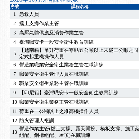
2025/07/06
【中心公告】颱風假114/07/07停班停課
序號
課程名稱
2025/06/06
【進修課程】～～前導課程看這邊推出囉～～
1
急救人員
2025/05/29
【進修課程】前導課程推出公告！
2
擋土支撐作業主管
2025/04/28
【進修課程】要怎麼進修自我？課程百百種選擇好
3
高壓氣體供應及消費作業主管
2025/01/21
「高壓氣體製造安全主任」、「隧道等襯砌作業主
訓測驗
2025/01/15
【線上課程】碳中和核心職能系列課程資訊
4
臺灣職安卡一般安全衛生教育訓練
【越南籍】吊升荷重在零點五公噸以上未滿三公噸之固
5
定式起重機操作人員
6
營造業職業安全衛生業務主管在職訓練
7
職業安全衛生管理人員在職訓練
8
職業安全衛生業務主管在職訓練
9
【印尼籍】臺灣職安卡一般安全衛生教育訓練
10
職業安全衛生業務主管在職訓練
11
荷重在一公噸以上之堆高機操作人員
12
防火管理人複訓
營造作業主管(擋土支撐、露天開挖、模板支撐、施工
13
組配、鋼構組配、屋頂)在職訓練