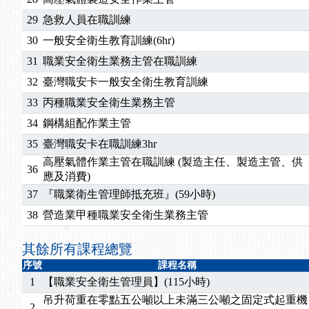
29
急救人員在職訓練
30
一般安全衛生教育訓練(6hr)
31
職業安全衛生業務主管在職訓練
32
臺灣職安卡一般安全衛生教育訓練
33
丙種職業安全衛生業務主管
34
鋼構組配作業主管
35
臺灣職安卡在職訓練3hr
高壓氣體作業主管在職訓練 (製造主任、製造主管、供
36
應及消費)
37
『職業衛生管理師抵充班』(59小時)
38
營造業甲種職業安全衛生業務主管
其餘所有課程總覽
序號
課程名稱
1
【職業安全衛生管理員】(115小時)
吊升荷重在零點五公噸以上未滿三公噸之固定式起重機
2