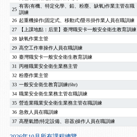
2025/10/30
【進修課程】2026年，課程意見蒐集~
有害(有機、特定化學、鉛、粉塵、缺氧)作業主管在職
25
2025/08/20
【進修課程】SDS格式百百種？專業講師帶您判斷
訓練
2025/08/12
【中心公告】因應颱風來襲，若遇停班停課消息 補
26
起重機操作(固定式、移動式)暨吊掛作業人員在職訓練
2025/07/06
【中心公告】颱風假114/07/07停班停課
27
【上課地點：后里】臺灣職安卡一般安全衛生教育訓練
2025/06/06
【進修課程】～～前導課程看這邊推出囉～～
28
缺氧作業主管
2025/05/29
【進修課程】前導課程推出公告！
2025/04/28
【進修課程】要怎麼進修自我？課程百百種選擇好
29
高空工作車操作人員在職訓練
2025/01/21
「高壓氣體製造安全主任」、「隧道等襯砌作業主
30
臺灣職安卡一般安全衛生教育訓練
訓測驗
2025/01/15
【線上課程】碳中和核心職能系列課程資訊
31
丙種職業安全衛生業務主管
2026/07/15
【免費研習】115年製造業危害預防職場安衛法令研
32
粉塵作業主管
2026/07/08
【中心公告】因應颱風來襲，若遇停班停課消息 補
33
一般安全衛生教育訓練(6hr)
2026/05/06
【產業人才投資】06/03-06/08堆高機課程，政府
2026/04/24
【製程安全評估人員】開課囉
34
職業安全衛生業務主管在職訓練
2025/11/11
【中心公告】颱風假11/12停班停課
35
營造業職業安全衛生業務主管在職訓練
2025/11/10
【中心公告】因應颱風來襲，若遇停班停課消息 補
36
急救人員在職訓練
2025/10/30
【進修課程】2026年，課程意見蒐集~
37
高壓氣體(特定設備、容器)操作人員在職訓練
2025/08/20
【進修課程】SDS格式百百種？專業講師帶您判斷
2025/08/12
【中心公告】因應颱風來襲，若遇停班停課消息 補
2026年10月所有課程總覽