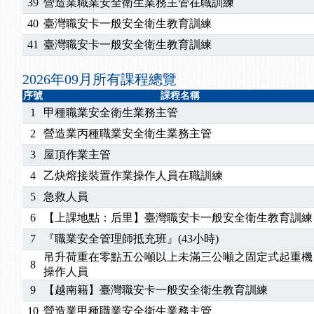
2026/07/15
【免費研習】115年製造業危害預防職場安衛法令研
39
營造業職業安全衛生業務主管在職訓練
2026/07/08
【中心公告】因應颱風來襲，若遇停班停課消息 補
40
臺灣職安卡一般安全衛生教育訓練
2026/05/06
【產業人才投資】06/03-06/08堆高機課程，政府
41
臺灣職安卡一般安全衛生教育訓練
2026/04/24
【製程安全評估人員】開課囉
2025/11/11
【中心公告】颱風假11/12停班停課
2026年09月所有課程總覽
2025/11/10
【中心公告】因應颱風來襲，若遇停班停課消息 補
序號
課程名稱
2025/10/30
【進修課程】2026年，課程意見蒐集~
1
甲種職業安全衛生業務主管
2025/08/20
【進修課程】SDS格式百百種？專業講師帶您判斷
2
營造業丙種職業安全衛生業務主管
2025/08/12
【中心公告】因應颱風來襲，若遇停班停課消息 補
3
屋頂作業主管
2025/07/06
【中心公告】颱風假114/07/07停班停課
4
乙炔熔接裝置作業操作人員在職訓練
2025/06/06
【進修課程】～～前導課程看這邊推出囉～～
2025/05/29
【進修課程】前導課程推出公告！
5
急救人員
2025/04/28
【進修課程】要怎麼進修自我？課程百百種選擇好
6
【上課地點：后里】臺灣職安卡一般安全衛生教育訓練
2025/01/21
「高壓氣體製造安全主任」、「隧道等襯砌作業主
7
『職業安全管理師抵充班』(43小時)
訓測驗
2025/01/15
【線上課程】碳中和核心職能系列課程資訊
吊升荷重在零點五公噸以上未滿三公噸之固定式起重機
2026/07/15
【免費研習】115年製造業危害預防職場安衛法令研
8
操作人員
2026/07/08
【中心公告】因應颱風來襲，若遇停班停課消息 補
9
【越南籍】臺灣職安卡一般安全衛生教育訓練
2026/05/06
【產業人才投資】06/03-06/08堆高機課程，政府
10
營造業甲種職業安全衛生業務主管