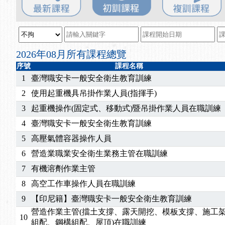
2025/08/20
【進修課程】SDS格式百百種？專業講師帶您判斷
2025/08/12
【中心公告】因應颱風來襲，若遇停班停課消息 補
2025/07/06
【中心公告】颱風假114/07/07停班停課
2025/06/06
【進修課程】～～前導課程看這邊推出囉～～
2026年08月所有課程總覽
2025/05/29
【進修課程】前導課程推出公告！
序號
課程名稱
2025/04/28
【進修課程】要怎麼進修自我？課程百百種選擇好
1
臺灣職安卡一般安全衛生教育訓練
2025/01/21
「高壓氣體製造安全主任」、「隧道等襯砌作業主
2
使用起重機具吊掛作業人員(指揮手)
訓測驗
2025/01/15
【線上課程】碳中和核心職能系列課程資訊
3
起重機操作(固定式、移動式)暨吊掛作業人員在職訓練
2026/07/15
【免費研習】115年製造業危害預防職場安衛法令研
4
臺灣職安卡一般安全衛生教育訓練
2026/07/08
【中心公告】因應颱風來襲，若遇停班停課消息 補
2026/05/06
【產業人才投資】06/03-06/08堆高機課程，政府
5
高壓氣體容器操作人員
2026/04/24
【製程安全評估人員】開課囉
6
營造業職業安全衛生業務主管在職訓練
2025/11/11
【中心公告】颱風假11/12停班停課
7
有機溶劑作業主管
2025/11/10
【中心公告】因應颱風來襲，若遇停班停課消息 補
8
高空工作車操作人員在職訓練
2025/10/30
【進修課程】2026年，課程意見蒐集~
9
【印尼籍】臺灣職安卡一般安全衛生教育訓練
2025/08/20
【進修課程】SDS格式百百種？專業講師帶您判斷
2025/08/12
【中心公告】因應颱風來襲，若遇停班停課消息 補
營造作業主管(擋土支撐、露天開挖、模板支撐、施工
10
組配、鋼構組配、屋頂)在職訓練
2025/07/06
【中心公告】颱風假114/07/07停班停課