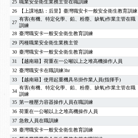
25
職業安全衛生業務主管在職訓練
2025/01/21
「高壓氣體製造安全主任」、「隧道等襯砌作業主
26
【上課地點：后里】臺灣職安卡一般安全衛生教育訓練
訓測驗
2025/01/15
【線上課程】碳中和核心職能系列課程資訊
有害(有機、特定化學、鉛、粉塵、缺氧)作業主管在職
27
2026/07/15
【免費研習】115年製造業危害預防職場安衛法令研
訓練
2026/07/08
【中心公告】因應颱風來襲，若遇停班停課消息 補
28
臺灣職安卡一般安全衛生教育訓練
2026/05/06
【產業人才投資】06/03-06/08堆高機課程，政府
29
丙種職業安全衛生業務主管
2026/04/24
【製程安全評估人員】開課囉
30
臺灣職安卡一般安全衛生教育訓練
2025/11/11
【中心公告】颱風假11/12停班停課
31
【越南籍】荷重在一公噸以上之堆高機操作人員
2025/11/10
【中心公告】因應颱風來襲，若遇停班停課消息 補
2025/10/30
【進修課程】2026年，課程意見蒐集~
32
臺灣職安卡在職訓練3hr
2025/08/20
【進修課程】SDS格式百百種？專業講師帶您判斷
33
【越南籍】使用起重機具吊掛作業人員(指揮手)
2025/08/12
【中心公告】因應颱風來襲，若遇停班停課消息 補
有害(有機、特定化學、鉛、粉塵、缺氧)作業主管在職
34
2025/07/06
【中心公告】颱風假114/07/07停班停課
訓練
2025/06/06
【進修課程】～～前導課程看這邊推出囉～～
35
第一種壓力容器操作人員在職訓練
2025/05/29
【進修課程】前導課程推出公告！
36
荷重在一公噸以上之堆高機操作人員
2025/04/28
【進修課程】要怎麼進修自我？課程百百種選擇好
37
急救人員在職訓練
2025/01/21
「高壓氣體製造安全主任」、「隧道等襯砌作業主
38
臺灣職安卡一般安全衛生教育訓練
訓測驗
2025/01/15
【線上課程】碳中和核心職能系列課程資訊