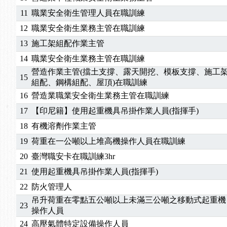
2026/04/24
【製程安全評估人員】開課囉
11
職業安全衛生管理人員在職訓練
2025/11/11
【中心公告】颱風假11/12停班停課
2025/11/10
【中心公告】因應颱風來襲，若遇停班停課消息 補
12
職業安全衛生業務主管在職訓練
2025/10/30
【進修課程】2026年，課程意見蒐集~
13
施工架組配作業主管
2025/08/20
【進修課程】SDS格式百百種？專業講師帶您判斷
14
職業安全衛生業務主管在職訓練
2025/08/12
【中心公告】因應颱風來襲，若遇停班停課消息 補
營造作業主管(擋土支撐、露天開挖、模板支撐、施工
15
2025/07/06
【中心公告】颱風假114/07/07停班停課
組配、鋼構組配、屋頂)在職訓練
2025/06/06
【進修課程】～～前導課程看這邊推出囉～～
16
營造業職業安全衛生業務主管在職訓練
2025/05/29
【進修課程】前導課程推出公告！
17
【印尼籍】使用起重機具吊掛作業人員(指揮手)
2025/04/28
【進修課程】要怎麼進修自我？課程百百種選擇好
18
有機溶劑作業主管
2025/01/21
「高壓氣體製造安全主任」、「隧道等襯砌作業主
19
荷重在一公噸以上堆高機操作人員在職訓練
訓測驗
2025/01/15
【線上課程】碳中和核心職能系列課程資訊
2026/07/15
【免費研習】115年製造業危害預防職場安衛法令研
20
臺灣職安卡在職訓練3hr
2026/07/08
【中心公告】因應颱風來襲，若遇停班停課消息 補
21
使用起重機具吊掛作業人員(指揮手)
2026/05/06
【產業人才投資】06/03-06/08堆高機課程，政府
22
防火管理人
2026/04/24
【製程安全評估人員】開課囉
吊升荷重在零點五公噸以上未滿三公噸之移動式起重機
2025/11/11
【中心公告】颱風假11/12停班停課
23
操作人員
2025/11/10
【中心公告】因應颱風來襲，若遇停班停課消息 補
24
高壓氣體特定設備操作人員