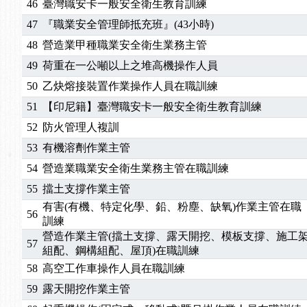
46
臺灣職安卡一般安全衛生教育訓練
47
『職業安全管理師抵充班』(43小時)
48
營造業甲種職業安全衛生業務主管
49
荷重在一公噸以上之堆高機操作人員
50
乙炔熔接裝置作業操作人員在職訓練
51
【印尼籍】臺灣職安卡一般安全衛生教育訓練
52
防火管理人複訓
53
有機溶劑作業主管
54
營造業職業安全衛生業務主管在職訓練
55
擋土支撐作業主管
有害(有機、特定化學、鉛、粉塵、缺氧)作業主管在職
56
訓練
營造作業主管(擋土支撐、露天開挖、模板支撐、施工
57
組配、鋼構組配、屋頂)在職訓練
58
高空工作車操作人員在職訓練
59
露天開挖作業主管