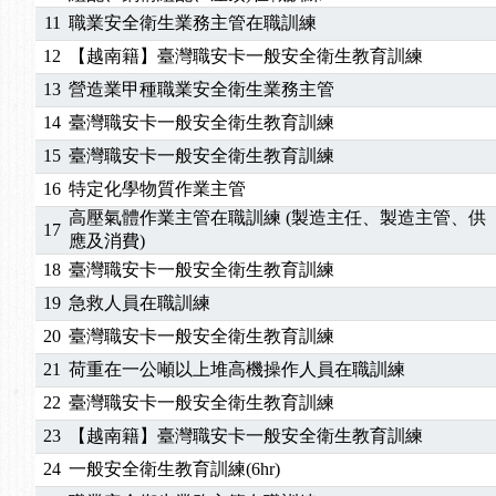
11
職業安全衛生業務主管在職訓練
2025/06/06
【進修課程】～～前導課程看這邊推出囉～～
2025/05/29
【進修課程】前導課程推出公告！
12
【越南籍】臺灣職安卡一般安全衛生教育訓練
2025/04/28
【進修課程】要怎麼進修自我？課程百百種選擇好
13
營造業甲種職業安全衛生業務主管
2025/01/21
「高壓氣體製造安全主任」、「隧道等襯砌作業主
14
臺灣職安卡一般安全衛生教育訓練
訓測驗
2025/01/15
【線上課程】碳中和核心職能系列課程資訊
15
臺灣職安卡一般安全衛生教育訓練
2026/07/15
【免費研習】115年製造業危害預防職場安衛法令研
16
特定化學物質作業主管
2026/07/08
【中心公告】因應颱風來襲，若遇停班停課消息 補
高壓氣體作業主管在職訓練 (製造主任、製造主管、供
2026/05/06
【產業人才投資】06/03-06/08堆高機課程，政府
17
應及消費)
2026/04/24
【製程安全評估人員】開課囉
18
臺灣職安卡一般安全衛生教育訓練
2025/11/11
【中心公告】颱風假11/12停班停課
2025/11/10
【中心公告】因應颱風來襲，若遇停班停課消息 補
19
急救人員在職訓練
2025/10/30
【進修課程】2026年，課程意見蒐集~
20
臺灣職安卡一般安全衛生教育訓練
2025/08/20
【進修課程】SDS格式百百種？專業講師帶您判斷
21
荷重在一公噸以上堆高機操作人員在職訓練
2025/08/12
【中心公告】因應颱風來襲，若遇停班停課消息 補
22
臺灣職安卡一般安全衛生教育訓練
2025/07/06
【中心公告】颱風假114/07/07停班停課
23
【越南籍】臺灣職安卡一般安全衛生教育訓練
2025/06/06
【進修課程】～～前導課程看這邊推出囉～～
2025/05/29
【進修課程】前導課程推出公告！
24
一般安全衛生教育訓練(6hr)
2025/04/28
【進修課程】要怎麼進修自我？課程百百種選擇好