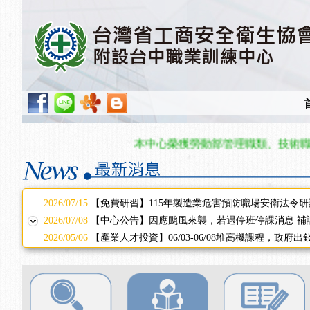
2025/11/11
【中心公告】颱風假11/12停班停課
2025/11/10
【中心公告】因應颱風來襲，若遇停班停課消息 補
2025/10/30
【進修課程】2026年，課程意見蒐集~
2025/08/20
【進修課程】SDS格式百百種？專業講師帶您判斷
2025/08/12
【中心公告】因應颱風來襲，若遇停班停課消息 補
2025/07/06
【中心公告】颱風假114/07/07停班停課
2025/06/06
【進修課程】～～前導課程看這邊推出囉～～
2025/05/29
【進修課程】前導課程推出公告！
本中心榮獲勞動部管理職類、技術職類單
2025/04/28
【進修課程】要怎麼進修自我？課程百百種選擇好
2025/01/21
「高壓氣體製造安全主任」、「隧道等襯砌作業主
訓測驗
2025/01/15
【線上課程】碳中和核心職能系列課程資訊
2026/07/15
【免費研習】115年製造業危害預防職場安衛法令研
2026/07/08
【中心公告】因應颱風來襲，若遇停班停課消息 補
2026/05/06
【產業人才投資】06/03-06/08堆高機課程，政府
2026/04/24
【製程安全評估人員】開課囉
2025/11/11
【中心公告】颱風假11/12停班停課
2025/11/10
【中心公告】因應颱風來襲，若遇停班停課消息 補
2025/10/30
【進修課程】2026年，課程意見蒐集~