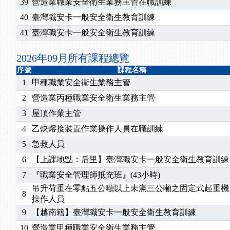
2026/07/15
【免費研習】115年製造業危害預防職場安衛法令研
39
營造業職業安全衛生業務主管在職訓練
2026/07/08
【中心公告】因應颱風來襲，若遇停班停課消息 補
40
臺灣職安卡一般安全衛生教育訓練
2026/05/06
【產業人才投資】06/03-06/08堆高機課程，政府
41
臺灣職安卡一般安全衛生教育訓練
2026/04/24
【製程安全評估人員】開課囉
2025/11/11
【中心公告】颱風假11/12停班停課
2026年09月所有課程總覽
2025/11/10
【中心公告】因應颱風來襲，若遇停班停課消息 補
序號
課程名稱
2025/10/30
【進修課程】2026年，課程意見蒐集~
1
甲種職業安全衛生業務主管
2025/08/20
【進修課程】SDS格式百百種？專業講師帶您判斷
2
營造業丙種職業安全衛生業務主管
2025/08/12
【中心公告】因應颱風來襲，若遇停班停課消息 補
3
屋頂作業主管
2025/07/06
【中心公告】颱風假114/07/07停班停課
4
乙炔熔接裝置作業操作人員在職訓練
2025/06/06
【進修課程】～～前導課程看這邊推出囉～～
2025/05/29
【進修課程】前導課程推出公告！
5
急救人員
2025/04/28
【進修課程】要怎麼進修自我？課程百百種選擇好
6
【上課地點：后里】臺灣職安卡一般安全衛生教育訓練
2025/01/21
「高壓氣體製造安全主任」、「隧道等襯砌作業主
7
『職業安全管理師抵充班』(43小時)
訓測驗
2025/01/15
【線上課程】碳中和核心職能系列課程資訊
吊升荷重在零點五公噸以上未滿三公噸之固定式起重機
2026/07/15
【免費研習】115年製造業危害預防職場安衛法令研
8
操作人員
2026/07/08
【中心公告】因應颱風來襲，若遇停班停課消息 補
9
【越南籍】臺灣職安卡一般安全衛生教育訓練
2026/05/06
【產業人才投資】06/03-06/08堆高機課程，政府
10
營造業甲種職業安全衛生業務主管