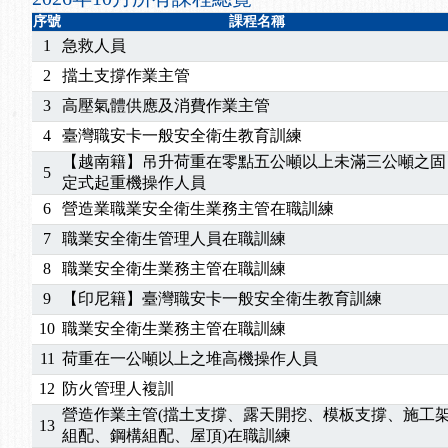
2025/07/06
【中心公告】颱風假114/07/07停班停課
序號
課程名稱
2025/06/06
【進修課程】～～前導課程看這邊推出囉～～
1
急救人員
2025/05/29
【進修課程】前導課程推出公告！
2
擋土支撐作業主管
2025/04/28
【進修課程】要怎麼進修自我？課程百百種選擇好
3
高壓氣體供應及消費作業主管
2025/01/21
「高壓氣體製造安全主任」、「隧道等襯砌作業主
訓測驗
2025/01/15
【線上課程】碳中和核心職能系列課程資訊
4
臺灣職安卡一般安全衛生教育訓練
【越南籍】吊升荷重在零點五公噸以上未滿三公噸之固
5
定式起重機操作人員
6
營造業職業安全衛生業務主管在職訓練
7
職業安全衛生管理人員在職訓練
8
職業安全衛生業務主管在職訓練
9
【印尼籍】臺灣職安卡一般安全衛生教育訓練
10
職業安全衛生業務主管在職訓練
11
荷重在一公噸以上之堆高機操作人員
12
防火管理人複訓
營造作業主管(擋土支撐、露天開挖、模板支撐、施工
13
組配、鋼構組配、屋頂)在職訓練