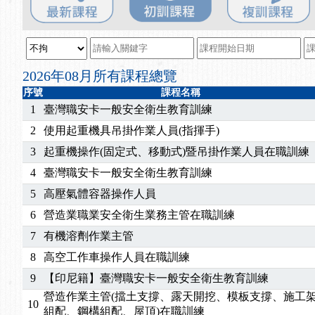
2025/08/20
【進修課程】SDS格式百百種？專業講師帶您判斷
2025/08/12
【中心公告】因應颱風來襲，若遇停班停課消息 補
2025/07/06
【中心公告】颱風假114/07/07停班停課
2025/06/06
【進修課程】～～前導課程看這邊推出囉～～
2026年08月所有課程總覽
2025/05/29
【進修課程】前導課程推出公告！
序號
課程名稱
2025/04/28
【進修課程】要怎麼進修自我？課程百百種選擇好
1
臺灣職安卡一般安全衛生教育訓練
2025/01/21
「高壓氣體製造安全主任」、「隧道等襯砌作業主
2
使用起重機具吊掛作業人員(指揮手)
訓測驗
2025/01/15
【線上課程】碳中和核心職能系列課程資訊
3
起重機操作(固定式、移動式)暨吊掛作業人員在職訓練
2026/07/15
【免費研習】115年製造業危害預防職場安衛法令研
4
臺灣職安卡一般安全衛生教育訓練
2026/07/08
【中心公告】因應颱風來襲，若遇停班停課消息 補
2026/05/06
【產業人才投資】06/03-06/08堆高機課程，政府
5
高壓氣體容器操作人員
2026/04/24
【製程安全評估人員】開課囉
6
營造業職業安全衛生業務主管在職訓練
2025/11/11
【中心公告】颱風假11/12停班停課
7
有機溶劑作業主管
2025/11/10
【中心公告】因應颱風來襲，若遇停班停課消息 補
8
高空工作車操作人員在職訓練
2025/10/30
【進修課程】2026年，課程意見蒐集~
9
【印尼籍】臺灣職安卡一般安全衛生教育訓練
2025/08/20
【進修課程】SDS格式百百種？專業講師帶您判斷
2025/08/12
【中心公告】因應颱風來襲，若遇停班停課消息 補
營造作業主管(擋土支撐、露天開挖、模板支撐、施工
10
組配、鋼構組配、屋頂)在職訓練
2025/07/06
【中心公告】颱風假114/07/07停班停課