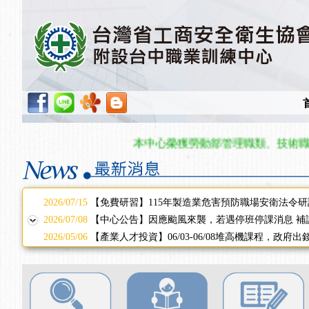
2025/11/11
【中心公告】颱風假11/12停班停課
2025/11/10
【中心公告】因應颱風來襲，若遇停班停課消息 補
2025/10/30
【進修課程】2026年，課程意見蒐集~
2025/08/20
【進修課程】SDS格式百百種？專業講師帶您判斷
2025/08/12
【中心公告】因應颱風來襲，若遇停班停課消息 補
2025/07/06
【中心公告】颱風假114/07/07停班停課
2025/06/06
【進修課程】～～前導課程看這邊推出囉～～
2025/05/29
【進修課程】前導課程推出公告！
本中心榮獲勞動部管理職類、技術職類單
2025/04/28
【進修課程】要怎麼進修自我？課程百百種選擇好
2025/01/21
「高壓氣體製造安全主任」、「隧道等襯砌作業主
訓測驗
2025/01/15
【線上課程】碳中和核心職能系列課程資訊
2026/07/15
【免費研習】115年製造業危害預防職場安衛法令研
2026/07/08
【中心公告】因應颱風來襲，若遇停班停課消息 補
2026/05/06
【產業人才投資】06/03-06/08堆高機課程，政府
2026/04/24
【製程安全評估人員】開課囉
2025/11/11
【中心公告】颱風假11/12停班停課
2025/11/10
【中心公告】因應颱風來襲，若遇停班停課消息 補
2025/10/30
【進修課程】2026年，課程意見蒐集~