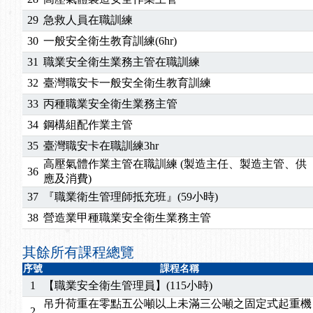
29
急救人員在職訓練
30
一般安全衛生教育訓練(6hr)
31
職業安全衛生業務主管在職訓練
32
臺灣職安卡一般安全衛生教育訓練
33
丙種職業安全衛生業務主管
34
鋼構組配作業主管
35
臺灣職安卡在職訓練3hr
高壓氣體作業主管在職訓練 (製造主任、製造主管、供
36
應及消費)
37
『職業衛生管理師抵充班』(59小時)
38
營造業甲種職業安全衛生業務主管
其餘所有課程總覽
序號
課程名稱
1
【職業安全衛生管理員】(115小時)
吊升荷重在零點五公噸以上未滿三公噸之固定式起重機
2