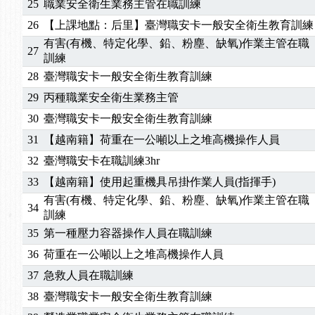
25
職業安全衛生業務主管在職訓練
2025/01/21
「高壓氣體製造安全主任」、「隧道等襯砌作業主
26
【上課地點：后里】臺灣職安卡一般安全衛生教育訓練
訓測驗
2025/01/15
【線上課程】碳中和核心職能系列課程資訊
有害(有機、特定化學、鉛、粉塵、缺氧)作業主管在職
27
2026/07/15
【免費研習】115年製造業危害預防職場安衛法令研
訓練
2026/07/08
【中心公告】因應颱風來襲，若遇停班停課消息 補
28
臺灣職安卡一般安全衛生教育訓練
2026/05/06
【產業人才投資】06/03-06/08堆高機課程，政府
29
丙種職業安全衛生業務主管
2026/04/24
【製程安全評估人員】開課囉
30
臺灣職安卡一般安全衛生教育訓練
2025/11/11
【中心公告】颱風假11/12停班停課
31
【越南籍】荷重在一公噸以上之堆高機操作人員
2025/11/10
【中心公告】因應颱風來襲，若遇停班停課消息 補
2025/10/30
【進修課程】2026年，課程意見蒐集~
32
臺灣職安卡在職訓練3hr
2025/08/20
【進修課程】SDS格式百百種？專業講師帶您判斷
33
【越南籍】使用起重機具吊掛作業人員(指揮手)
2025/08/12
【中心公告】因應颱風來襲，若遇停班停課消息 補
有害(有機、特定化學、鉛、粉塵、缺氧)作業主管在職
34
2025/07/06
【中心公告】颱風假114/07/07停班停課
訓練
2025/06/06
【進修課程】～～前導課程看這邊推出囉～～
35
第一種壓力容器操作人員在職訓練
2025/05/29
【進修課程】前導課程推出公告！
36
荷重在一公噸以上之堆高機操作人員
2025/04/28
【進修課程】要怎麼進修自我？課程百百種選擇好
37
急救人員在職訓練
2025/01/21
「高壓氣體製造安全主任」、「隧道等襯砌作業主
38
臺灣職安卡一般安全衛生教育訓練
訓測驗
2025/01/15
【線上課程】碳中和核心職能系列課程資訊