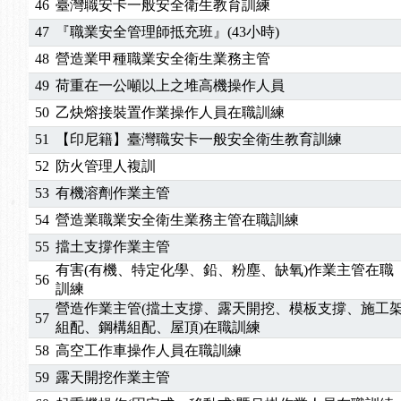
46
臺灣職安卡一般安全衛生教育訓練
47
『職業安全管理師抵充班』(43小時)
48
營造業甲種職業安全衛生業務主管
49
荷重在一公噸以上之堆高機操作人員
50
乙炔熔接裝置作業操作人員在職訓練
51
【印尼籍】臺灣職安卡一般安全衛生教育訓練
52
防火管理人複訓
53
有機溶劑作業主管
54
營造業職業安全衛生業務主管在職訓練
55
擋土支撐作業主管
有害(有機、特定化學、鉛、粉塵、缺氧)作業主管在職
56
訓練
營造作業主管(擋土支撐、露天開挖、模板支撐、施工
57
組配、鋼構組配、屋頂)在職訓練
58
高空工作車操作人員在職訓練
59
露天開挖作業主管