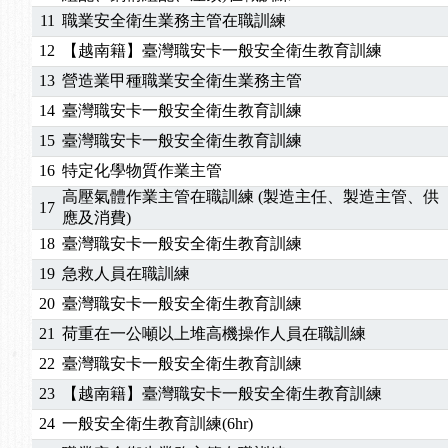
11
職業安全衛生業務主管在職訓練
2025/06/06
【進修課程】～～前導課程看這邊推出囉～～
2025/05/29
【進修課程】前導課程推出公告！
12
【越南籍】臺灣職安卡一般安全衛生教育訓練
2025/04/28
【進修課程】要怎麼進修自我？課程百百種選擇好
13
營造業甲種職業安全衛生業務主管
2025/01/21
「高壓氣體製造安全主任」、「隧道等襯砌作業主
14
臺灣職安卡一般安全衛生教育訓練
訓測驗
2025/01/15
【線上課程】碳中和核心職能系列課程資訊
15
臺灣職安卡一般安全衛生教育訓練
2026/07/15
【免費研習】115年製造業危害預防職場安衛法令研
16
特定化學物質作業主管
2026/07/08
【中心公告】因應颱風來襲，若遇停班停課消息 補
高壓氣體作業主管在職訓練 (製造主任、製造主管、供
2026/05/06
【產業人才投資】06/03-06/08堆高機課程，政府
17
應及消費)
2026/04/24
【製程安全評估人員】開課囉
18
臺灣職安卡一般安全衛生教育訓練
2025/11/11
【中心公告】颱風假11/12停班停課
2025/11/10
【中心公告】因應颱風來襲，若遇停班停課消息 補
19
急救人員在職訓練
2025/10/30
【進修課程】2026年，課程意見蒐集~
20
臺灣職安卡一般安全衛生教育訓練
2025/08/20
【進修課程】SDS格式百百種？專業講師帶您判斷
21
荷重在一公噸以上堆高機操作人員在職訓練
2025/08/12
【中心公告】因應颱風來襲，若遇停班停課消息 補
22
臺灣職安卡一般安全衛生教育訓練
2025/07/06
【中心公告】颱風假114/07/07停班停課
23
【越南籍】臺灣職安卡一般安全衛生教育訓練
2025/06/06
【進修課程】～～前導課程看這邊推出囉～～
2025/05/29
【進修課程】前導課程推出公告！
24
一般安全衛生教育訓練(6hr)
2025/04/28
【進修課程】要怎麼進修自我？課程百百種選擇好