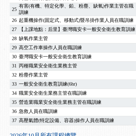
2025/10/30
【進修課程】2026年，課程意見蒐集~
有害(有機、特定化學、鉛、粉塵、缺氧)作業主管在職
25
2025/08/20
【進修課程】SDS格式百百種？專業講師帶您判斷
訓練
2025/08/12
【中心公告】因應颱風來襲，若遇停班停課消息 補
26
起重機操作(固定式、移動式)暨吊掛作業人員在職訓練
2025/07/06
【中心公告】颱風假114/07/07停班停課
27
【上課地點：后里】臺灣職安卡一般安全衛生教育訓練
2025/06/06
【進修課程】～～前導課程看這邊推出囉～～
28
缺氧作業主管
2025/05/29
【進修課程】前導課程推出公告！
2025/04/28
【進修課程】要怎麼進修自我？課程百百種選擇好
29
高空工作車操作人員在職訓練
2025/01/21
「高壓氣體製造安全主任」、「隧道等襯砌作業主
30
臺灣職安卡一般安全衛生教育訓練
訓測驗
2025/01/15
【線上課程】碳中和核心職能系列課程資訊
31
丙種職業安全衛生業務主管
2026/07/15
【免費研習】115年製造業危害預防職場安衛法令研
32
粉塵作業主管
2026/07/08
【中心公告】因應颱風來襲，若遇停班停課消息 補
33
一般安全衛生教育訓練(6hr)
2026/05/06
【產業人才投資】06/03-06/08堆高機課程，政府
2026/04/24
【製程安全評估人員】開課囉
34
職業安全衛生業務主管在職訓練
2025/11/11
【中心公告】颱風假11/12停班停課
35
營造業職業安全衛生業務主管在職訓練
2025/11/10
【中心公告】因應颱風來襲，若遇停班停課消息 補
36
急救人員在職訓練
2025/10/30
【進修課程】2026年，課程意見蒐集~
37
高壓氣體(特定設備、容器)操作人員在職訓練
2025/08/20
【進修課程】SDS格式百百種？專業講師帶您判斷
2025/08/12
【中心公告】因應颱風來襲，若遇停班停課消息 補
2026年10月所有課程總覽