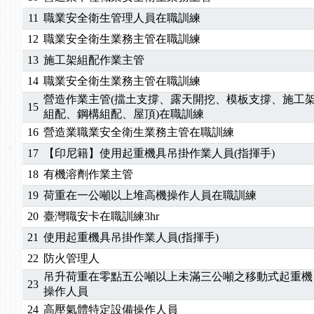
2026/04/24
【製程安全評估人員】開課囉
11
職業安全衛生管理人員在職訓練
2025/11/11
【中心公告】颱風假11/12停班停課
2025/11/10
【中心公告】因應颱風來襲，若遇停班停課消息 補
12
職業安全衛生業務主管在職訓練
2025/10/30
【進修課程】2026年，課程意見蒐集~
13
施工架組配作業主管
2025/08/20
【進修課程】SDS格式百百種？專業講師帶您判斷
14
職業安全衛生業務主管在職訓練
2025/08/12
【中心公告】因應颱風來襲，若遇停班停課消息 補
營造作業主管(擋土支撐、露天開挖、模板支撐、施工
15
2025/07/06
【中心公告】颱風假114/07/07停班停課
組配、鋼構組配、屋頂)在職訓練
2025/06/06
【進修課程】～～前導課程看這邊推出囉～～
16
營造業職業安全衛生業務主管在職訓練
2025/05/29
【進修課程】前導課程推出公告！
17
【印尼籍】使用起重機具吊掛作業人員(指揮手)
2025/04/28
【進修課程】要怎麼進修自我？課程百百種選擇好
18
有機溶劑作業主管
2025/01/21
「高壓氣體製造安全主任」、「隧道等襯砌作業主
19
荷重在一公噸以上堆高機操作人員在職訓練
訓測驗
2025/01/15
【線上課程】碳中和核心職能系列課程資訊
2026/07/15
【免費研習】115年製造業危害預防職場安衛法令研
20
臺灣職安卡在職訓練3hr
2026/07/08
【中心公告】因應颱風來襲，若遇停班停課消息 補
21
使用起重機具吊掛作業人員(指揮手)
2026/05/06
【產業人才投資】06/03-06/08堆高機課程，政府
22
防火管理人
2026/04/24
【製程安全評估人員】開課囉
吊升荷重在零點五公噸以上未滿三公噸之移動式起重機
2025/11/11
【中心公告】颱風假11/12停班停課
23
操作人員
2025/11/10
【中心公告】因應颱風來襲，若遇停班停課消息 補
24
高壓氣體特定設備操作人員