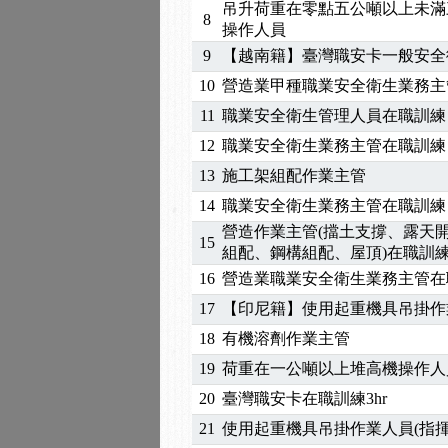
2026/04/24
【製程安全評估人員】開
吊升荷重在零點五公噸以上未滿
8
2025/11/11
【中心公告】颱風假11/1
操作人員
2025/11/10
【中心公告】因應颱風來
9
【越南籍】臺灣職安卡一般安全
2025/10/30
【進修課程】2026年，
10
營造業甲種職業安全衛生業務主
2025/08/20
【進修課程】SDS格式
11
職業安全衛生管理人員在職訓練
2025/08/12
【中心公告】因應颱風來
12
職業安全衛生業務主管在職訓練
2025/07/06
【中心公告】颱風假114/0
13
施工架組配作業主管
2025/06/06
【進修課程】～～前導課
2025/05/29
【進修課程】前導課程推
14
職業安全衛生業務主管在職訓練
2025/04/28
【進修課程】要怎麼進修
營造作業主管(擋土支撐、露天
15
組配、鋼構組配、屋頂)在職訓
2025/01/21
「高壓氣體製造安全主任
16
營造業職業安全衛生業務主管在
訓測驗
2025/01/15
【線上課程】碳中和核心
2026/07/15
【免費研習】115年製造
17
【印尼籍】使用起重機具吊掛作業
2026/07/08
【中心公告】因應颱風來
18
有機溶劑作業主管
2026/05/06
【產業人才投資】06/03
19
荷重在一公噸以上堆高機操作人
2026/04/24
【製程安全評估人員】開
20
臺灣職安卡在職訓練3hr
2025/11/11
【中心公告】颱風假11/1
21
使用起重機具吊掛作業人員(指揮
2025/11/10
【中心公告】因應颱風來