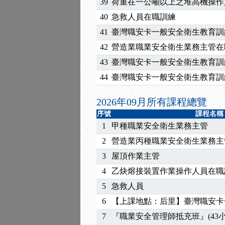
2026/07/15
【免費研習】115年製造
39
荷重在一公噸以上之堆高機操作
2026/07/08
【中心公告】因應颱風來
40
急救人員在職訓練
2026/05/06
【產業人才投資】06/03
41
臺灣職安卡一般安全衛生教育訓
2026/04/24
【製程安全評估人員】開
42
營造業職業安全衛生業務主管在
2025/11/11
【中心公告】颱風假11/1
43
臺灣職安卡一般安全衛生教育訓
2025/11/10
【中心公告】因應颱風來
2025/10/30
【進修課程】2026年，
44
臺灣職安卡一般安全衛生教育訓
2025/08/20
【進修課程】SDS格式
2026年09月所有課程總覽
2025/08/12
【中心公告】因應颱風來
2025/07/06
【中心公告】颱風假114/0
序號
課程名稱
1
甲種職業安全衛生業務主管
2025/06/06
【進修課程】～～前導課
2025/05/29
【進修課程】前導課程推
2
營造業丙種職業安全衛生業務主
2025/04/28
【進修課程】要怎麼進修
3
屋頂作業主管
2025/01/21
「高壓氣體製造安全主任
4
乙炔熔接裝置作業操作人員在職
訓測驗
2025/01/15
【線上課程】碳中和核心
5
急救人員
2026/07/15
【免費研習】115年製造
6
【上課地點：后里】臺灣職安卡
2026/07/08
【中心公告】因應颱風來
2026/05/06
【產業人才投資】06/03
7
『職業安全管理師抵充班』(43小