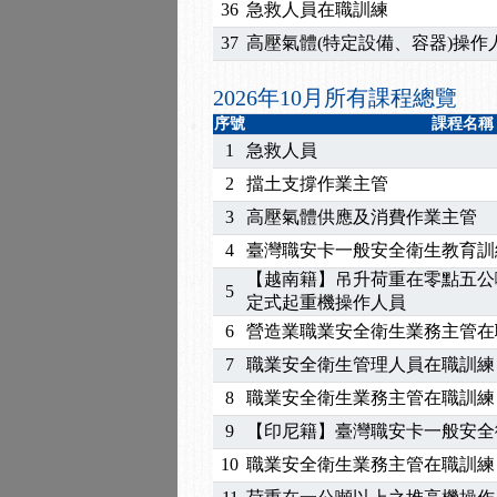
2025/07/06
【中心公告】颱風假114/0
36
急救人員在職訓練
2025/06/06
【進修課程】～～前導課
37
高壓氣體(特定設備、容器)操作
2025/05/29
【進修課程】前導課程推
2025/04/28
【進修課程】要怎麼進修
2026年10月所有課程總覽
2025/01/21
「高壓氣體製造安全主任
序號
課程名稱
訓測驗
2025/01/15
【線上課程】碳中和核心
1
急救人員
2
擋土支撐作業主管
3
高壓氣體供應及消費作業主管
4
臺灣職安卡一般安全衛生教育訓
【越南籍】吊升荷重在零點五公
5
定式起重機操作人員
6
營造業職業安全衛生業務主管在
7
職業安全衛生管理人員在職訓練
8
職業安全衛生業務主管在職訓練
9
【印尼籍】臺灣職安卡一般安全
10
職業安全衛生業務主管在職訓練