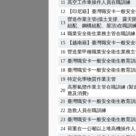
11
高空工作車操作人員在職訓練
2025/06/06
【進修課程】～～前導課
12
【印尼籍】臺灣職安卡一般安全
2025/05/29
【進修課程】前導課程推
營造作業主管(擋土支撐、露天
2025/04/28
【進修課程】要怎麼進修
13
組配、鋼構組配、屋頂)在職訓
2025/01/21
「高壓氣體製造安全主任
14
職業安全衛生業務主管在職訓練
訓測驗
2025/01/15
【線上課程】碳中和核心
15
【越南籍】臺灣職安卡一般安全
2026/07/15
【免費研習】115年製造
16
營造業甲種職業安全衛生業務主
2026/07/08
【中心公告】因應颱風來
2026/05/06
【產業人才投資】06/03
17
臺灣職安卡一般安全衛生教育訓
2026/04/24
【製程安全評估人員】開
18
臺灣職安卡一般安全衛生教育訓
2025/11/11
【中心公告】颱風假11/1
19
特定化學物質作業主管
2025/11/10
【中心公告】因應颱風來
高壓氣體作業主管在職訓練 (
20
2025/10/30
【進修課程】2026年，
應及消費)
2025/08/20
【進修課程】SDS格式
21
臺灣職安卡一般安全衛生教育訓
2025/08/12
【中心公告】因應颱風來
22
急救人員在職訓練
2025/07/06
【中心公告】颱風假114/0
23
臺灣職安卡一般安全衛生教育訓
2025/06/06
【進修課程】～～前導課
2025/05/29
【進修課程】前導課程推
24
荷重在一公噸以上堆高機操作人
2025/04/28
【進修課程】要怎麼進修