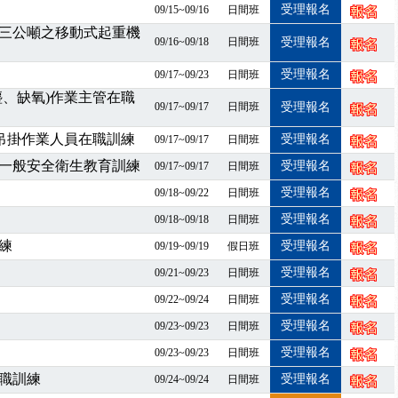
課程意見蒐集~
受理報名
09/15~09/16
日間班
百百種？專業講師帶您判斷正確性！
三公噸之移動式起重機
09/16~09/18
日間班
受理報名
襲，若遇停班停課消息 補課及測驗時間將另行通知
7/07停班停課
受理報名
09/17~09/23
日間班
程看這邊推出囉～～
塵、缺氧)作業主管在職
09/17~09/17
日間班
受理報名
出公告！
自我？課程百百種選擇好困難！快來祐昕學院官網看看吧！
暨吊掛作業人員在職訓練
受理報名
09/17~09/17
日間班
」、「隧道等襯砌作業主管」及「潛水作業主管」安全衛生教育訓練之結
一般安全衛生教育訓練
受理報名
09/17~09/17
日間班
職能系列課程資訊
受理報名
09/18~09/22
日間班
業危害預防職場安衛法令研討會
受理報名
09/18~09/18
日間班
襲，若遇停班停課消息 補課及測驗時間將另行通知
練
受理報名
09/19~09/19
假日班
-06/08堆高機課程，政府出錢補助學費，請您上課，開始囉~~
課囉
受理報名
09/21~09/23
日間班
2停班停課
受理報名
09/22~09/24
日間班
襲，若遇停班停課消息 補課及測驗時間將另行通知
受理報名
09/23~09/23
日間班
課程意見蒐集~
受理報名
09/23~09/23
日間班
百百種？專業講師帶您判斷正確性！
職訓練
受理報名
09/24~09/24
日間班
襲，若遇停班停課消息 補課及測驗時間將另行通知