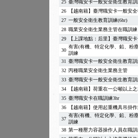
25
臺灣職安卡一般安全衛生教育訓
2025/01/21
「高壓氣體製造安全主任
26
【越南籍】臺灣職安卡一般安全
訓測驗
2025/01/15
【線上課程】碳中和核心
27
一般安全衛生教育訓練(6hr)
2026/07/15
【免費研習】115年製造
28
職業安全衛生業務主管在職訓練
2026/07/08
【中心公告】因應颱風來
2026/05/06
【產業人才投資】06/03
29
【上課地點：后里】臺灣職安卡
2026/04/24
【製程安全評估人員】開
有害(有機、特定化學、鉛、粉
30
訓練
2025/11/11
【中心公告】颱風假11/1
31
臺灣職安卡一般安全衛生教育訓
2025/11/10
【中心公告】因應颱風來
2025/10/30
【進修課程】2026年，
32
丙種職業安全衛生業務主管
2025/08/20
【進修課程】SDS格式
33
臺灣職安卡一般安全衛生教育訓
2025/08/12
【中心公告】因應颱風來
34
【越南籍】荷重在一公噸以上之
2025/07/06
【中心公告】颱風假114/0
35
臺灣職安卡在職訓練3hr
2025/06/06
【進修課程】～～前導課
36
【越南籍】使用起重機具吊掛作業
2025/05/29
【進修課程】前導課程推
有害(有機、特定化學、鉛、粉
2025/04/28
【進修課程】要怎麼進修
37
訓練
2025/01/21
「高壓氣體製造安全主任
38
第一種壓力容器操作人員在職訓
訓測驗
2025/01/15
【線上課程】碳中和核心