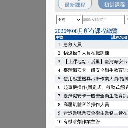
2025/08/20
【進修課程】SDS格式
2025/08/12
【中心公告】因應颱風來
2025/07/06
【中心公告】颱風假114/0
2025/06/06
【進修課程】～～前導課
2026年08月所有課程總覽
2025/05/29
【進修課程】前導課程推
序號
課程名稱
2025/04/28
【進修課程】要怎麼進修
1
急救人員
2025/01/21
「高壓氣體製造安全主任
2
鍋爐操作人員在職訓練
訓測驗
2025/01/15
【線上課程】碳中和核心
3
【上課地點：后里】臺灣職安卡
2026/07/15
【免費研習】115年製造
4
臺灣職安卡一般安全衛生教育訓
2026/07/08
【中心公告】因應颱風來
2026/05/06
【產業人才投資】06/03
5
使用起重機具吊掛作業人員(指揮
2026/04/24
【製程安全評估人員】開
6
起重機操作(固定式、移動式)
2025/11/11
【中心公告】颱風假11/1
7
臺灣職安卡一般安全衛生教育訓
2025/11/10
【中心公告】因應颱風來
8
高壓氣體容器操作人員
2025/10/30
【進修課程】2026年，
9
營造業職業安全衛生業務主管在
2025/08/20
【進修課程】SDS格式
2025/08/12
【中心公告】因應颱風來
10
有機溶劑作業主管
2025/07/06
【中心公告】颱風假114/0