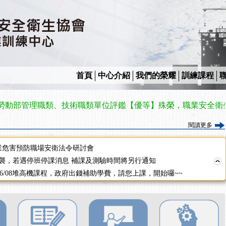
2停班停課
襲，若遇停班停課消息 補課及測驗時間將另行通知
課程意見蒐集~
百百種？專業講師帶您判斷正確性！
襲，若遇停班停課消息 補課及測驗時間將另行通知
7/07停班停課
首頁
中心介紹
我們的榮耀
訓練課程
程看這邊推出囉～～
出公告！
管理職類、技術職類單位評鑑【優等】殊榮，職業安全衛生教育
自我？課程百百種選擇好困難！快來祐昕學院官網看看吧！
」、「隧道等襯砌作業主管」及「潛水作業主管」安全衛生教育訓練之結
閱讀更多
職能系列課程資訊
業危害預防職場安衛法令研討會
襲，若遇停班停課消息 補課及測驗時間將另行通知
-06/08堆高機課程，政府出錢補助學費，請您上課，開始囉~~
課囉
2停班停課
襲，若遇停班停課消息 補課及測驗時間將另行通知
課程意見蒐集~