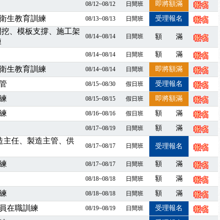
即將額滿
08/12~08/12
日間班
程看這邊推出囉～～
衛生教育訓練
受理報名
08/13~08/13
日間班
出公告！
開挖、模板支撐、施工架
自我？課程百百種選擇好困難！快來祐昕學院官網看看吧！
08/14~08/14
日間班
額 滿
練
」、「隧道等襯砌作業主管」及「潛水作業主管」安全衛生教育訓練之結
額 滿
08/14~08/14
日間班
職能系列課程資訊
衛生教育訓練
即將額滿
08/14~08/14
日間班
業危害預防職場安衛法令研討會
管
受理報名
08/15~08/30
假日班
襲，若遇停班停課消息 補課及測驗時間將另行通知
-06/08堆高機課程，政府出錢補助學費，請您上課，開始囉~~
練
即將額滿
08/15~08/15
假日班
課囉
練
額 滿
08/16~08/16
假日班
2停班停課
額 滿
08/17~08/19
日間班
襲，若遇停班停課消息 補課及測驗時間將另行通知
製造主任、製造主管、供
課程意見蒐集~
08/17~08/17
日間班
受理報名
百百種？專業講師帶您判斷正確性！
練
額 滿
08/17~08/17
日間班
襲，若遇停班停課消息 補課及測驗時間將另行通知
額 滿
08/18~08/18
日間班
7/07停班停課
練
額 滿
08/18~08/18
日間班
程看這邊推出囉～～
出公告！
員在職訓練
受理報名
08/19~08/19
日間班
自我？課程百百種選擇好困難！快來祐昕學院官網看看吧！