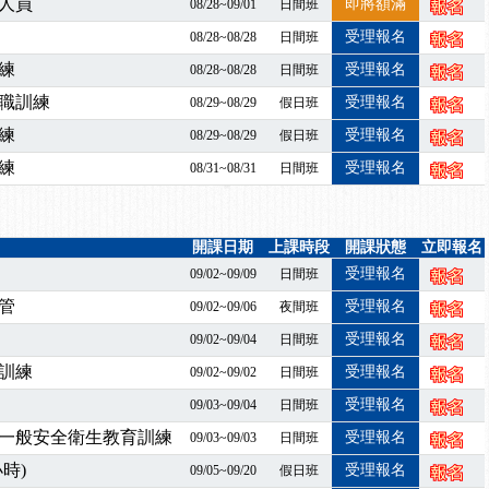
業危害預防職場安衛法令研討會
人員
即將額滿
08/28~09/01
日間班
襲，若遇停班停課消息 補課及測驗時間將另行通知
受理報名
08/28~08/28
日間班
-06/08堆高機課程，政府出錢補助學費，請您上課，開始囉~~
練
受理報名
08/28~08/28
日間班
課囉
職訓練
受理報名
08/29~08/29
假日班
2停班停課
練
受理報名
08/29~08/29
假日班
襲，若遇停班停課消息 補課及測驗時間將另行通知
課程意見蒐集~
練
受理報名
08/31~08/31
日間班
百百種？專業講師帶您判斷正確性！
襲，若遇停班停課消息 補課及測驗時間將另行通知
7/07停班停課
開課日期
上課時段
開課狀態
立即報名
受理報名
程看這邊推出囉～～
09/02~09/09
日間班
出公告！
管
受理報名
09/02~09/06
夜間班
自我？課程百百種選擇好困難！快來祐昕學院官網看看吧！
受理報名
09/02~09/04
日間班
」、「隧道等襯砌作業主管」及「潛水作業主管」安全衛生教育訓練之結
訓練
受理報名
09/02~09/02
日間班
職能系列課程資訊
受理報名
09/03~09/04
日間班
業危害預防職場安衛法令研討會
一般安全衛生教育訓練
受理報名
襲，若遇停班停課消息 補課及測驗時間將另行通知
09/03~09/03
日間班
-06/08堆高機課程，政府出錢補助學費，請您上課，開始囉~~
時)
受理報名
09/05~09/20
假日班