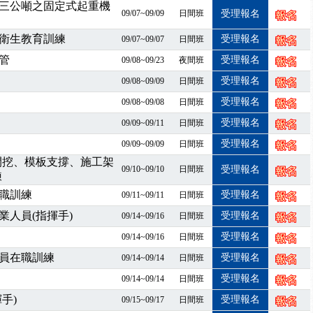
課囉
三公噸之固定式起重機
09/07~09/09
日間班
受理報名
2停班停課
襲，若遇停班停課消息 補課及測驗時間將另行通知
衛生教育訓練
受理報名
09/07~09/07
日間班
課程意見蒐集~
管
受理報名
09/08~09/23
夜間班
百百種？專業講師帶您判斷正確性！
受理報名
09/08~09/09
日間班
襲，若遇停班停課消息 補課及測驗時間將另行通知
受理報名
09/08~09/08
日間班
7/07停班停課
受理報名
09/09~09/11
日間班
程看這邊推出囉～～
出公告！
受理報名
09/09~09/09
日間班
自我？課程百百種選擇好困難！快來祐昕學院官網看看吧！
開挖、模板支撐、施工架
09/10~09/10
日間班
受理報名
練
」、「隧道等襯砌作業主管」及「潛水作業主管」安全衛生教育訓練之結
職訓練
職能系列課程資訊
受理報名
09/11~09/11
日間班
業危害預防職場安衛法令研討會
人員(指揮手)
受理報名
09/14~09/16
日間班
襲，若遇停班停課消息 補課及測驗時間將另行通知
受理報名
09/14~09/16
日間班
-06/08堆高機課程，政府出錢補助學費，請您上課，開始囉~~
員在職訓練
受理報名
09/14~09/14
日間班
課囉
受理報名
09/14~09/14
日間班
2停班停課
手)
襲，若遇停班停課消息 補課及測驗時間將另行通知
受理報名
09/15~09/17
日間班