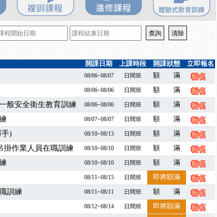
百百種？專業講師帶您判斷正確性！
襲，若遇停班停課消息 補課及測驗時間將另行通知
7/07停班停課
程看這邊推出囉～～
出公告！
開課日期
上課時段
開課狀態
立即報名
自我？課程百百種選擇好困難！快來祐昕學院官網看看吧！
額 滿
08/06~08/07
日間班
」、「隧道等襯砌作業主管」及「潛水作業主管」安全衛生教育訓練之結
額 滿
08/06~08/06
日間班
職能系列課程資訊
一般安全衛生教育訓練
額 滿
08/06~08/06
日間班
業危害預防職場安衛法令研討會
練
襲，若遇停班停課消息 補課及測驗時間將另行通知
額 滿
08/07~08/07
日間班
-06/08堆高機課程，政府出錢補助學費，請您上課，開始囉~~
手)
額 滿
08/10~08/13
日間班
課囉
暨吊掛作業人員在職訓練
額 滿
08/10~08/10
日間班
2停班停課
練
額 滿
08/10~08/10
日間班
襲，若遇停班停課消息 補課及測驗時間將另行通知
即將額滿
08/11~08/15
日間班
課程意見蒐集~
職訓練
百百種？專業講師帶您判斷正確性！
額 滿
08/11~08/11
日間班
襲，若遇停班停課消息 補課及測驗時間將另行通知
即將額滿
08/12~08/14
日間班
7/07停班停課