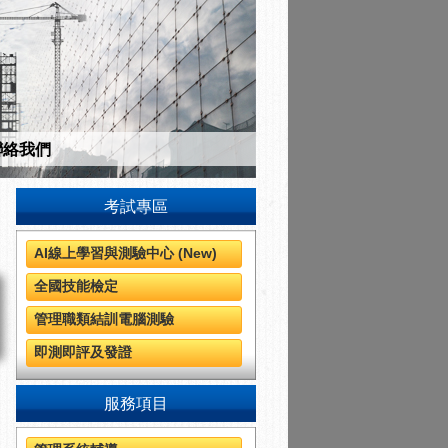
聯絡我們
考試專區
訓練品質有保障。
AI線上學習與測驗中心 (New)
全國技能檢定
管理職類結訓電腦測驗
即測即評及發證
服務項目