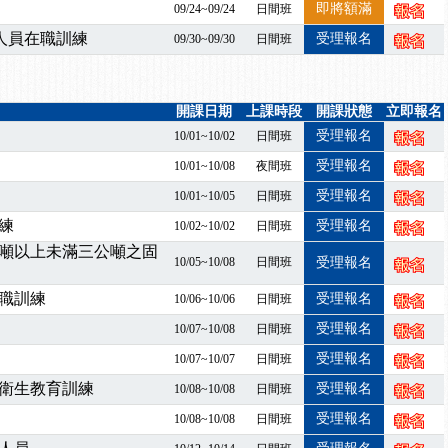
7/07停班停課
即將額滿
09/24~09/24
日間班
程看這邊推出囉～～
人員在職訓練
受理報名
09/30~09/30
日間班
出公告！
自我？課程百百種選擇好困難！快來祐昕學院官網看看吧！
」、「隧道等襯砌作業主管」及「潛水作業主管」安全衛生教育訓練之結
開課日期
上課時段
開課狀態
立即報名
職能系列課程資訊
受理報名
10/01~10/02
日間班
受理報名
10/01~10/08
夜間班
受理報名
10/01~10/05
日間班
練
受理報名
10/02~10/02
日間班
噸以上未滿三公噸之固
10/05~10/08
日間班
受理報名
職訓練
受理報名
10/06~10/06
日間班
受理報名
10/07~10/08
日間班
受理報名
10/07~10/07
日間班
衛生教育訓練
受理報名
10/08~10/08
日間班
受理報名
10/08~10/08
日間班