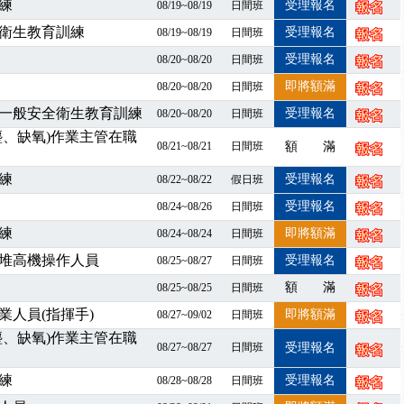
練
受理報名
08/19~08/19
日間班
」、「隧道等襯砌作業主管」及「潛水作業主管」安全衛生教育訓練之結
衛生教育訓練
受理報名
08/19~08/19
日間班
職能系列課程資訊
受理報名
08/20~08/20
日間班
業危害預防職場安衛法令研討會
即將額滿
08/20~08/20
日間班
襲，若遇停班停課消息 補課及測驗時間將另行通知
-06/08堆高機課程，政府出錢補助學費，請您上課，開始囉~~
一般安全衛生教育訓練
受理報名
08/20~08/20
日間班
課囉
塵、缺氧)作業主管在職
08/21~08/21
日間班
額 滿
2停班停課
練
受理報名
襲，若遇停班停課消息 補課及測驗時間將另行通知
08/22~08/22
假日班
課程意見蒐集~
受理報名
08/24~08/26
日間班
百百種？專業講師帶您判斷正確性！
練
即將額滿
08/24~08/24
日間班
襲，若遇停班停課消息 補課及測驗時間將另行通知
堆高機操作人員
受理報名
08/25~08/27
日間班
7/07停班停課
額 滿
08/25~08/25
日間班
程看這邊推出囉～～
人員(指揮手)
即將額滿
出公告！
08/27~09/02
日間班
塵、缺氧)作業主管在職
自我？課程百百種選擇好困難！快來祐昕學院官網看看吧！
08/27~08/27
日間班
受理報名
」、「隧道等襯砌作業主管」及「潛水作業主管」安全衛生教育訓練之結
練
受理報名
08/28~08/28
日間班
職能系列課程資訊