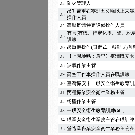
2025/10/30
【進修課程】2026年，
22
防火管理人
2025/08/20
【進修課程】SDS格式
吊升荷重在零點五公噸以上未滿
23
2025/08/12
【中心公告】因應颱風來
操作人員
2025/07/06
【中心公告】颱風假114/0
24
高壓氣體特定設備操作人員
2025/06/06
【進修課程】～～前導課
有害(有機、特定化學、鉛、粉
25
訓練
2025/05/29
【進修課程】前導課程推
2025/04/28
【進修課程】要怎麼進修
26
起重機操作(固定式、移動式)
2025/01/21
「高壓氣體製造安全主任
27
【上課地點：后里】臺灣職安卡
訓測驗
2025/01/15
【線上課程】碳中和核心
28
缺氧作業主管
2026/07/15
【免費研習】115年製造
29
高空工作車操作人員在職訓練
2026/07/08
【中心公告】因應颱風來
30
臺灣職安卡一般安全衛生教育訓
2026/05/06
【產業人才投資】06/03
2026/04/24
【製程安全評估人員】開
31
丙種職業安全衛生業務主管
2025/11/11
【中心公告】颱風假11/1
32
粉塵作業主管
2025/11/10
【中心公告】因應颱風來
33
一般安全衛生教育訓練(6hr)
2025/10/30
【進修課程】2026年，
34
職業安全衛生業務主管在職訓練
2025/08/20
【進修課程】SDS格式
35
營造業職業安全衛生業務主管在
2025/08/12
【中心公告】因應颱風來