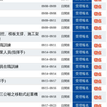
課囉
受理報名
09/08~09/09
日間班
2停班停課
襲，若遇停班停課消息 補課及測驗時間將另行通知
受理報名
09/08~09/08
日間班
課程意見蒐集~
受理報名
09/09~09/11
日間班
百百種？專業講師帶您判斷正確性！
受理報名
09/09~09/09
日間班
襲，若遇停班停課消息 補課及測驗時間將另行通知
開挖、模板支撐、施工架
09/10~09/10
日間班
受理報名
7/07停班停課
練
程看這邊推出囉～～
職訓練
受理報名
09/11~09/11
日間班
出公告！
人員(指揮手)
受理報名
09/14~09/16
日間班
自我？課程百百種選擇好困難！快來祐昕學院官網看看吧！
受理報名
09/14~09/16
日間班
」、「隧道等襯砌作業主管」及「潛水作業主管」安全衛生教育訓練之結
員在職訓練
職能系列課程資訊
受理報名
09/14~09/14
日間班
業危害預防職場安衛法令研討會
受理報名
09/14~09/14
日間班
襲，若遇停班停課消息 補課及測驗時間將另行通知
手)
受理報名
09/15~09/17
日間班
-06/08堆高機課程，政府出錢補助學費，請您上課，開始囉~~
受理報名
09/15~09/16
日間班
課囉
三公噸之移動式起重機
2停班停課
09/16~09/18
日間班
受理報名
襲，若遇停班停課消息 補課及測驗時間將另行通知
受理報名
09/17~09/23
日間班