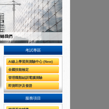
聯絡我們
考試專區
練品質有保障。
AI線上學習與測驗中心 (New)
全國技能檢定
管理職類結訓電腦測驗
即測即評及發證
服務項目