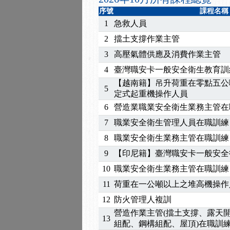
2025/07/06
【中心公告】颱風假114/0
序號
課程名稱
2025/06/06
【進修課程】～～前導課
1
急救人員
2025/05/29
【進修課程】前導課程推
2
擋土支撐作業主管
2025/04/28
【進修課程】要怎麼進修
3
高壓氣體供應及消費作業主管
2025/01/21
「高壓氣體製造安全主任
訓測驗
2025/01/15
【線上課程】碳中和核心
4
臺灣職安卡一般安全衛生教育訓
【越南籍】吊升荷重在零點五公
5
定式起重機操作人員
6
營造業職業安全衛生業務主管在
7
職業安全衛生管理人員在職訓練
8
職業安全衛生業務主管在職訓練
9
【印尼籍】臺灣職安卡一般安全
10
職業安全衛生業務主管在職訓練
11
荷重在一公噸以上之堆高機操作
12
防火管理人複訓
營造作業主管(擋土支撐、露天
13
組配、鋼構組配、屋頂)在職訓