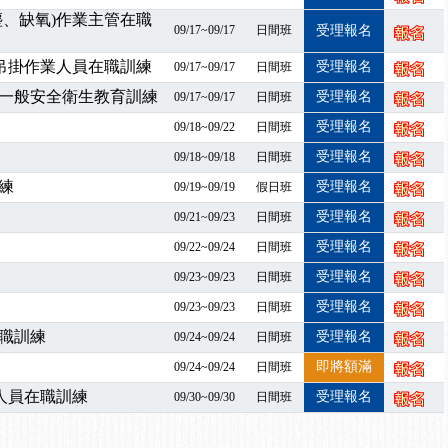
課程意見蒐集~
塵、缺氧)作業主管在職
百百種？專業講師帶您判斷正確性！
09/17~09/17
日間班
受理報名
襲，若遇停班停課消息 補課及測驗時間將另行通知
暨吊掛作業人員在職訓練
受理報名
09/17~09/17
日間班
7/07停班停課
一般安全衛生教育訓練
受理報名
09/17~09/17
日間班
程看這邊推出囉～～
受理報名
09/18~09/22
日間班
出公告！
自我？課程百百種選擇好困難！快來祐昕學院官網看看吧！
受理報名
09/18~09/18
日間班
」、「隧道等襯砌作業主管」及「潛水作業主管」安全衛生教育訓練之結
練
受理報名
09/19~09/19
假日班
職能系列課程資訊
受理報名
09/21~09/23
日間班
業危害預防職場安衛法令研討會
受理報名
09/22~09/24
日間班
襲，若遇停班停課消息 補課及測驗時間將另行通知
受理報名
09/23~09/23
日間班
-06/08堆高機課程，政府出錢補助學費，請您上課，開始囉~~
課囉
受理報名
09/23~09/23
日間班
2停班停課
職訓練
受理報名
09/24~09/24
日間班
襲，若遇停班停課消息 補課及測驗時間將另行通知
即將額滿
09/24~09/24
日間班
課程意見蒐集~
人員在職訓練
受理報名
09/30~09/30
日間班
百百種？專業講師帶您判斷正確性！
襲，若遇停班停課消息 補課及測驗時間將另行通知