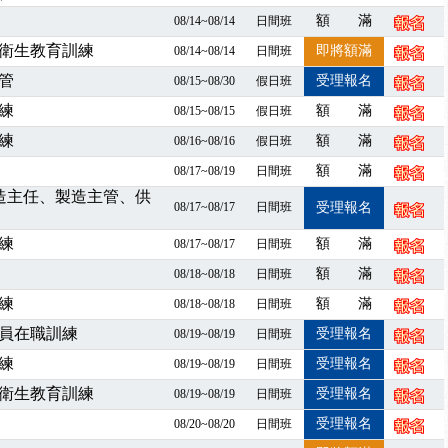
額 滿
08/14~08/14
日間班
程看這邊推出囉～～
出公告！
衛生教育訓練
即將額滿
08/14~08/14
日間班
自我？課程百百種選擇好困難！快來祐昕學院官網看看吧！
管
受理報名
08/15~08/30
假日班
」、「隧道等襯砌作業主管」及「潛水作業主管」安全衛生教育訓練之結
練
額 滿
08/15~08/15
假日班
職能系列課程資訊
練
額 滿
08/16~08/16
假日班
業危害預防職場安衛法令研討會
額 滿
08/17~08/19
日間班
襲，若遇停班停課消息 補課及測驗時間將另行通知
製造主任、製造主管、供
-06/08堆高機課程，政府出錢補助學費，請您上課，開始囉~~
08/17~08/17
日間班
受理報名
課囉
練
額 滿
08/17~08/17
日間班
2停班停課
襲，若遇停班停課消息 補課及測驗時間將另行通知
額 滿
08/18~08/18
日間班
課程意見蒐集~
練
額 滿
08/18~08/18
日間班
百百種？專業講師帶您判斷正確性！
員在職訓練
受理報名
08/19~08/19
日間班
襲，若遇停班停課消息 補課及測驗時間將另行通知
練
受理報名
08/19~08/19
日間班
7/07停班停課
衛生教育訓練
受理報名
08/19~08/19
日間班
程看這邊推出囉～～
出公告！
受理報名
08/20~08/20
日間班
自我？課程百百種選擇好困難！快來祐昕學院官網看看吧！