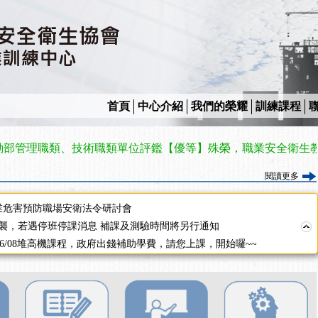
2停班停課
襲，若遇停班停課消息 補課及測驗時間將另行通知
課程意見蒐集~
百百種？專業講師帶您判斷正確性！
襲，若遇停班停課消息 補課及測驗時間將另行通知
7/07停班停課
首頁
中心介紹
我們的榮耀
訓練課程
程看這邊推出囉～～
出公告！
理職類、技術職類單位評鑑【優等】殊榮，職業安全衛生教育訓
自我？課程百百種選擇好困難！快來祐昕學院官網看看吧！
」、「隧道等襯砌作業主管」及「潛水作業主管」安全衛生教育訓練之結
閱讀更多
職能系列課程資訊
業危害預防職場安衛法令研討會
襲，若遇停班停課消息 補課及測驗時間將另行通知
-06/08堆高機課程，政府出錢補助學費，請您上課，開始囉~~
課囉
2停班停課
襲，若遇停班停課消息 補課及測驗時間將另行通知
課程意見蒐集~