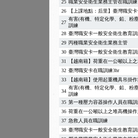
25
職業安全衛生業務主管在職訓練
2025/01/21
「高壓氣體製造安全主任
26
【上課地點：后里】臺灣職安卡
訓測驗
2025/01/15
【線上課程】碳中和核心
有害(有機、特定化學、鉛、粉
27
2026/07/15
【免費研習】115年製造
訓練
2026/07/08
【中心公告】因應颱風來
28
臺灣職安卡一般安全衛生教育訓
2026/05/06
【產業人才投資】06/03
29
丙種職業安全衛生業務主管
2026/04/24
【製程安全評估人員】開
30
臺灣職安卡一般安全衛生教育訓
2025/11/11
【中心公告】颱風假11/1
31
【越南籍】荷重在一公噸以上之
2025/11/10
【中心公告】因應颱風來
2025/10/30
【進修課程】2026年，
32
臺灣職安卡在職訓練3hr
2025/08/20
【進修課程】SDS格式
33
【越南籍】使用起重機具吊掛作業
2025/08/12
【中心公告】因應颱風來
有害(有機、特定化學、鉛、粉
34
2025/07/06
【中心公告】颱風假114/0
訓練
2025/06/06
【進修課程】～～前導課
35
第一種壓力容器操作人員在職訓
2025/05/29
【進修課程】前導課程推
36
荷重在一公噸以上之堆高機操作
2025/04/28
【進修課程】要怎麼進修
37
急救人員在職訓練
2025/01/21
「高壓氣體製造安全主任
38
臺灣職安卡一般安全衛生教育訓
訓測驗
2025/01/15
【線上課程】碳中和核心