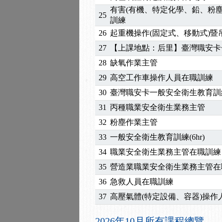
2025/10/30
【進修課程】2026年，
有害(有機、特定化學、鉛、粉
25
2025/08/20
【進修課程】SDS格式
訓練
2025/08/12
【中心公告】因應颱風來
26
起重機操作(固定式、移動式)
2025/07/06
【中心公告】颱風假114/0
27
【上課地點：后里】臺灣職安卡
2025/06/06
【進修課程】～～前導課
28
缺氧作業主管
2025/05/29
【進修課程】前導課程推
2025/04/28
【進修課程】要怎麼進修
29
高空工作車操作人員在職訓練
2025/01/21
「高壓氣體製造安全主任
30
臺灣職安卡一般安全衛生教育訓
訓測驗
2025/01/15
【線上課程】碳中和核心
31
丙種職業安全衛生業務主管
2026/07/15
【免費研習】115年製造
32
粉塵作業主管
2026/07/08
【中心公告】因應颱風來
33
一般安全衛生教育訓練(6hr)
2026/05/06
【產業人才投資】06/03
2026/04/24
【製程安全評估人員】開
34
職業安全衛生業務主管在職訓練
2025/11/11
【中心公告】颱風假11/1
35
營造業職業安全衛生業務主管在
2025/11/10
【中心公告】因應颱風來
36
急救人員在職訓練
2025/10/30
【進修課程】2026年，
37
高壓氣體(特定設備、容器)操作
2025/08/20
【進修課程】SDS格式
2025/08/12
【中心公告】因應颱風來
2026年10月所有課程總覽