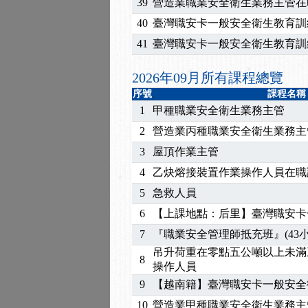
2026/07/15
【免費研習】115年製造
39
營造業職業安全衛生業務主管在
2026/07/08
【中心公告】因應颱風來
40
臺灣職安卡一般安全衛生教育訓
2026/05/06
【產業人才投資】06/03
41
臺灣職安卡一般安全衛生教育訓
2026/04/24
【製程安全評估人員】開
2025/11/11
【中心公告】颱風假11/1
2026年09月所有課程總覽
2025/11/10
【中心公告】因應颱風來
序號
課程名稱
2025/10/30
【進修課程】2026年，
1
甲種職業安全衛生業務主管
2025/08/20
【進修課程】SDS格式
2
營造業丙種職業安全衛生業務主
2025/08/12
【中心公告】因應颱風來
3
屋頂作業主管
2025/07/06
【中心公告】颱風假114/0
4
乙炔熔接裝置作業操作人員在職
2025/06/06
【進修課程】～～前導課
2025/05/29
【進修課程】前導課程推
5
急救人員
2025/04/28
【進修課程】要怎麼進修
6
【上課地點：后里】臺灣職安卡
2025/01/21
「高壓氣體製造安全主任
7
『職業安全管理師抵充班』(43小
訓測驗
2025/01/15
【線上課程】碳中和核心
吊升荷重在零點五公噸以上未滿
2026/07/15
【免費研習】115年製造
8
操作人員
2026/07/08
【中心公告】因應颱風來
9
【越南籍】臺灣職安卡一般安全
2026/05/06
【產業人才投資】06/03
10
營造業甲種職業安全衛生業務主