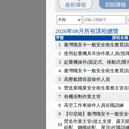
2025/08/20
【進修課程】SDS格式
2025/08/12
【中心公告】因應颱風來
2025/07/06
【中心公告】颱風假114/0
2025/06/06
【進修課程】～～前導課
2026年08月所有課程總覽
2025/05/29
【進修課程】前導課程推
序號
課程名稱
2025/04/28
【進修課程】要怎麼進修
1
臺灣職安卡一般安全衛生教育訓
2025/01/21
「高壓氣體製造安全主任
2
使用起重機具吊掛作業人員(指揮
訓測驗
2025/01/15
【線上課程】碳中和核心
3
起重機操作(固定式、移動式)
2026/07/15
【免費研習】115年製造
4
臺灣職安卡一般安全衛生教育訓
2026/07/08
【中心公告】因應颱風來
2026/05/06
【產業人才投資】06/03
5
高壓氣體容器操作人員
2026/04/24
【製程安全評估人員】開
6
營造業職業安全衛生業務主管在
2025/11/11
【中心公告】颱風假11/1
7
有機溶劑作業主管
2025/11/10
【中心公告】因應颱風來
8
高空工作車操作人員在職訓練
2025/10/30
【進修課程】2026年，
9
【印尼籍】臺灣職安卡一般安全
2025/08/20
【進修課程】SDS格式
2025/08/12
【中心公告】因應颱風來
營造作業主管(擋土支撐、露天
10
組配、鋼構組配、屋頂)在職訓
2025/07/06
【中心公告】颱風假114/0