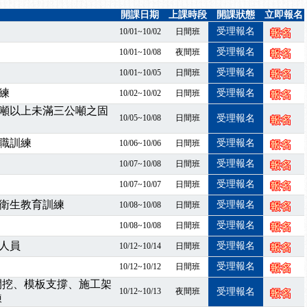
7/07停班停課
開課日期
上課時段
開課狀態
立即報名
程看這邊推出囉～～
受理報名
10/01~10/02
日間班
出公告！
受理報名
10/01~10/08
夜間班
自我？課程百百種選擇好困難！快來祐昕學院官網看看吧！
受理報名
10/01~10/05
日間班
」、「隧道等襯砌作業主管」及「潛水作業主管」安全衛生教育訓練之結
職能系列課程資訊
練
受理報名
10/02~10/02
日間班
噸以上未滿三公噸之固
10/05~10/08
日間班
受理報名
職訓練
受理報名
10/06~10/06
日間班
受理報名
10/07~10/08
日間班
受理報名
10/07~10/07
日間班
衛生教育訓練
受理報名
10/08~10/08
日間班
受理報名
10/08~10/08
日間班
人員
受理報名
10/12~10/14
日間班
受理報名
10/12~10/12
日間班
開挖、模板支撐、施工架
10/12~10/13
夜間班
受理報名
練