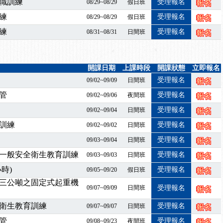
業危害預防職場安衛法令研討會
職訓練
受理報名
08/29~08/29
假日班
襲，若遇停班停課消息 補課及測驗時間將另行通知
練
受理報名
08/29~08/29
假日班
-06/08堆高機課程，政府出錢補助學費，請您上課，開始囉~~
練
受理報名
08/31~08/31
日間班
課囉
2停班停課
襲，若遇停班停課消息 補課及測驗時間將另行通知
開課日期
上課時段
開課狀態
立即報名
課程意見蒐集~
受理報名
09/02~09/09
日間班
百百種？專業講師帶您判斷正確性！
管
受理報名
09/02~09/06
夜間班
襲，若遇停班停課消息 補課及測驗時間將另行通知
受理報名
09/02~09/04
日間班
7/07停班停課
訓練
受理報名
程看這邊推出囉～～
09/02~09/02
日間班
出公告！
受理報名
09/03~09/04
日間班
自我？課程百百種選擇好困難！快來祐昕學院官網看看吧！
一般安全衛生教育訓練
受理報名
09/03~09/03
日間班
」、「隧道等襯砌作業主管」及「潛水作業主管」安全衛生教育訓練之結
時)
受理報名
09/05~09/20
假日班
職能系列課程資訊
三公噸之固定式起重機
業危害預防職場安衛法令研討會
09/07~09/09
日間班
受理報名
襲，若遇停班停課消息 補課及測驗時間將另行通知
衛生教育訓練
受理報名
09/07~09/07
日間班
-06/08堆高機課程，政府出錢補助學費，請您上課，開始囉~~
管
受理報名
09/08~09/23
夜間班