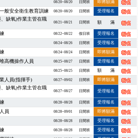
即將額滿
08/20~08/20
日間班
」、「隧道等襯砌作業主管」及「潛水作業主管」安全衛生教育訓練之結
一般安全衛生教育訓練
受理報名
08/20~08/20
日間班
職能系列課程資訊
塵、缺氧)作業主管在職
08/21~08/21
日間班
額 滿
業危害預防職場安衛法令研討會
襲，若遇停班停課消息 補課及測驗時間將另行通知
練
受理報名
08/22~08/22
假日班
-06/08堆高機課程，政府出錢補助學費，請您上課，開始囉~~
受理報名
08/24~08/26
日間班
課囉
練
即將額滿
08/24~08/24
日間班
2停班停課
堆高機操作人員
受理報名
襲，若遇停班停課消息 補課及測驗時間將另行通知
08/25~08/27
日間班
課程意見蒐集~
額 滿
08/25~08/25
日間班
百百種？專業講師帶您判斷正確性！
人員(指揮手)
即將額滿
08/27~09/02
日間班
襲，若遇停班停課消息 補課及測驗時間將另行通知
塵、缺氧)作業主管在職
08/27~08/27
日間班
受理報名
7/07停班停課
程看這邊推出囉～～
練
受理報名
08/28~08/28
日間班
出公告！
人員
即將額滿
08/28~09/01
日間班
自我？課程百百種選擇好困難！快來祐昕學院官網看看吧！
受理報名
08/28~08/28
日間班
」、「隧道等襯砌作業主管」及「潛水作業主管」安全衛生教育訓練之結
練
受理報名
08/28~08/28
日間班
職能系列課程資訊