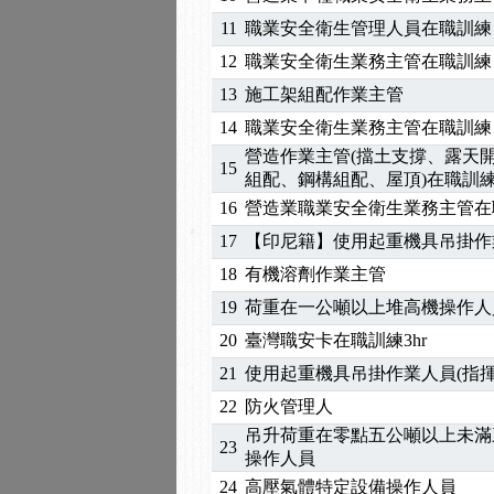
2026/04/24
【製程安全評估人員】開
11
職業安全衛生管理人員在職訓練
2025/11/11
【中心公告】颱風假11/1
2025/11/10
【中心公告】因應颱風來
12
職業安全衛生業務主管在職訓練
2025/10/30
【進修課程】2026年，
13
施工架組配作業主管
2025/08/20
【進修課程】SDS格式
14
職業安全衛生業務主管在職訓練
2025/08/12
【中心公告】因應颱風來
營造作業主管(擋土支撐、露天
15
2025/07/06
【中心公告】颱風假114/0
組配、鋼構組配、屋頂)在職訓
2025/06/06
【進修課程】～～前導課
16
營造業職業安全衛生業務主管在
2025/05/29
【進修課程】前導課程推
17
【印尼籍】使用起重機具吊掛作業
2025/04/28
【進修課程】要怎麼進修
18
有機溶劑作業主管
2025/01/21
「高壓氣體製造安全主任
19
荷重在一公噸以上堆高機操作人
訓測驗
2025/01/15
【線上課程】碳中和核心
2026/07/15
【免費研習】115年製造
20
臺灣職安卡在職訓練3hr
2026/07/08
【中心公告】因應颱風來
21
使用起重機具吊掛作業人員(指揮
2026/05/06
【產業人才投資】06/03
22
防火管理人
2026/04/24
【製程安全評估人員】開
吊升荷重在零點五公噸以上未滿
2025/11/11
【中心公告】颱風假11/1
23
操作人員
2025/11/10
【中心公告】因應颱風來
24
高壓氣體特定設備操作人員