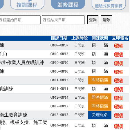
百百種？專業講師帶您判斷正確性！
襲，若遇停班停課消息 補課及測驗時間將另行通知
7/07停班停課
程看這邊推出囉～～
出公告！
開課日期
上課時段
開課狀態
立即報名
自我？課程百百種選擇好困難！快來祐昕學院官網看看吧！
練
額 滿
08/07~08/07
日間班
」、「隧道等襯砌作業主管」及「潛水作業主管」安全衛生教育訓練之結
手)
額 滿
08/10~08/13
日間班
職能系列課程資訊
暨吊掛作業人員在職訓練
額 滿
08/10~08/10
日間班
業危害預防職場安衛法令研討會
練
襲，若遇停班停課消息 補課及測驗時間將另行通知
額 滿
08/10~08/10
日間班
-06/08堆高機課程，政府出錢補助學費，請您上課，開始囉~~
即將額滿
08/11~08/15
日間班
課囉
職訓練
額 滿
08/11~08/11
日間班
2停班停課
即將額滿
08/12~08/14
日間班
襲，若遇停班停課消息 補課及測驗時間將另行通知
即將額滿
08/12~08/12
日間班
課程意見蒐集~
衛生教育訓練
百百種？專業講師帶您判斷正確性！
受理報名
08/13~08/13
日間班
襲，若遇停班停課消息 補課及測驗時間將另行通知
開挖、模板支撐、施工架
08/14~08/14
日間班
額 滿
練
7/07停班停課