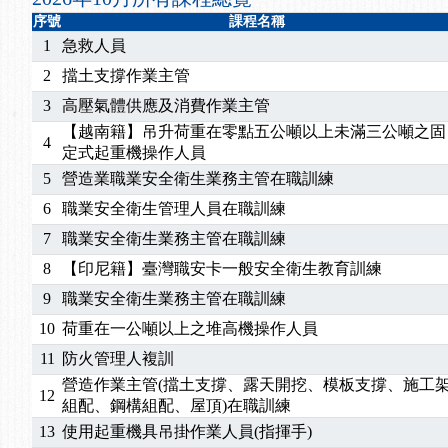
2025/07/06
【中心公告】颱風假114/07/07停班停課
序號
課程名稱
2025/06/06
【進修課程】～～前導課程看這邊推出囉～～
1
急救人員
2025/05/29
【進修課程】前導課程推出公告！
2
擋土支撐作業主管
2025/04/28
【進修課程】要怎麼進修自我？課程百百種選擇好
3
高壓氣體供應及消費作業主管
2025/01/21
「高壓氣體製造安全主任」、「隧道等襯砌作業主
【越南籍】吊升荷重在零點五公噸以上未滿三公噸之固
訓測驗
2025/01/15
【線上課程】碳中和核心職能系列課程資訊
4
定式起重機操作人員
5
營造業職業安全衛生業務主管在職訓練
6
職業安全衛生管理人員在職訓練
7
職業安全衛生業務主管在職訓練
8
【印尼籍】臺灣職安卡一般安全衛生教育訓練
9
職業安全衛生業務主管在職訓練
10
荷重在一公噸以上之堆高機操作人員
11
防火管理人複訓
營造作業主管(擋土支撐、露天開挖、模板支撐、施工
12
組配、鋼構組配、屋頂)在職訓練
13
使用起重機具吊掛作業人員(指揮手)