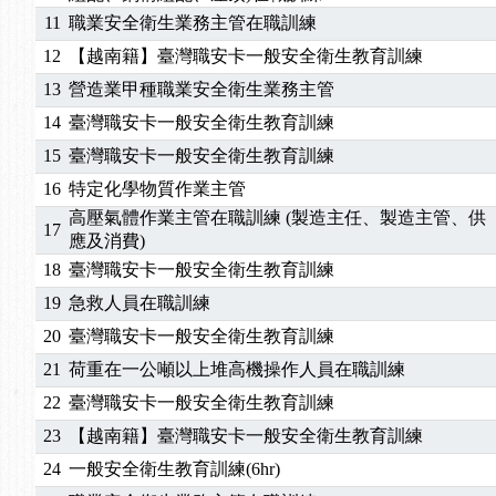
11
職業安全衛生業務主管在職訓練
2025/06/06
【進修課程】～～前導課程看這邊推出囉～～
2025/05/29
【進修課程】前導課程推出公告！
12
【越南籍】臺灣職安卡一般安全衛生教育訓練
2025/04/28
【進修課程】要怎麼進修自我？課程百百種選擇好
13
營造業甲種職業安全衛生業務主管
2025/01/21
「高壓氣體製造安全主任」、「隧道等襯砌作業主
14
臺灣職安卡一般安全衛生教育訓練
訓測驗
2025/01/15
【線上課程】碳中和核心職能系列課程資訊
15
臺灣職安卡一般安全衛生教育訓練
2026/07/15
【免費研習】115年製造業危害預防職場安衛法令研
16
特定化學物質作業主管
2026/07/08
【中心公告】因應颱風來襲，若遇停班停課消息 補
高壓氣體作業主管在職訓練 (製造主任、製造主管、供
2026/05/06
【產業人才投資】06/03-06/08堆高機課程，政府
17
應及消費)
2026/04/24
【製程安全評估人員】開課囉
18
臺灣職安卡一般安全衛生教育訓練
2025/11/11
【中心公告】颱風假11/12停班停課
2025/11/10
【中心公告】因應颱風來襲，若遇停班停課消息 補
19
急救人員在職訓練
2025/10/30
【進修課程】2026年，課程意見蒐集~
20
臺灣職安卡一般安全衛生教育訓練
2025/08/20
【進修課程】SDS格式百百種？專業講師帶您判斷
21
荷重在一公噸以上堆高機操作人員在職訓練
2025/08/12
【中心公告】因應颱風來襲，若遇停班停課消息 補
22
臺灣職安卡一般安全衛生教育訓練
2025/07/06
【中心公告】颱風假114/07/07停班停課
23
【越南籍】臺灣職安卡一般安全衛生教育訓練
2025/06/06
【進修課程】～～前導課程看這邊推出囉～～
2025/05/29
【進修課程】前導課程推出公告！
24
一般安全衛生教育訓練(6hr)
2025/04/28
【進修課程】要怎麼進修自我？課程百百種選擇好