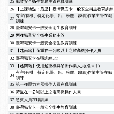
25
職業安全衛生業務主管在職訓練
2025/01/21
「高壓氣體製造安全主任」、「隧道等襯砌作業主
26
【上課地點：后里】臺灣職安卡一般安全衛生教育訓練
訓測驗
2025/01/15
【線上課程】碳中和核心職能系列課程資訊
有害(有機、特定化學、鉛、粉塵、缺氧)作業主管在職
27
2026/07/15
【免費研習】115年製造業危害預防職場安衛法令研
訓練
2026/07/08
【中心公告】因應颱風來襲，若遇停班停課消息 補
28
臺灣職安卡一般安全衛生教育訓練
2026/05/06
【產業人才投資】06/03-06/08堆高機課程，政府
29
丙種職業安全衛生業務主管
2026/04/24
【製程安全評估人員】開課囉
30
臺灣職安卡一般安全衛生教育訓練
2025/11/11
【中心公告】颱風假11/12停班停課
31
【越南籍】荷重在一公噸以上之堆高機操作人員
2025/11/10
【中心公告】因應颱風來襲，若遇停班停課消息 補
2025/10/30
【進修課程】2026年，課程意見蒐集~
32
臺灣職安卡在職訓練3hr
2025/08/20
【進修課程】SDS格式百百種？專業講師帶您判斷
33
【越南籍】使用起重機具吊掛作業人員(指揮手)
2025/08/12
【中心公告】因應颱風來襲，若遇停班停課消息 補
有害(有機、特定化學、鉛、粉塵、缺氧)作業主管在職
34
2025/07/06
【中心公告】颱風假114/07/07停班停課
訓練
2025/06/06
【進修課程】～～前導課程看這邊推出囉～～
35
第一種壓力容器操作人員在職訓練
2025/05/29
【進修課程】前導課程推出公告！
36
荷重在一公噸以上之堆高機操作人員
2025/04/28
【進修課程】要怎麼進修自我？課程百百種選擇好
37
急救人員在職訓練
2025/01/21
「高壓氣體製造安全主任」、「隧道等襯砌作業主
38
臺灣職安卡一般安全衛生教育訓練
訓測驗
2025/01/15
【線上課程】碳中和核心職能系列課程資訊