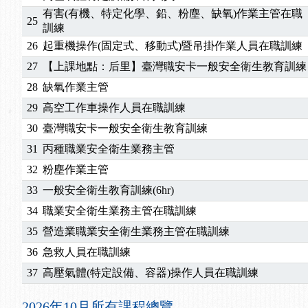
2025/10/30
【進修課程】2026年，課程意見蒐集~
有害(有機、特定化學、鉛、粉塵、缺氧)作業主管在職
25
2025/08/20
【進修課程】SDS格式百百種？專業講師帶您判斷
訓練
2025/08/12
【中心公告】因應颱風來襲，若遇停班停課消息 補
26
起重機操作(固定式、移動式)暨吊掛作業人員在職訓練
2025/07/06
【中心公告】颱風假114/07/07停班停課
27
【上課地點：后里】臺灣職安卡一般安全衛生教育訓練
2025/06/06
【進修課程】～～前導課程看這邊推出囉～～
28
缺氧作業主管
2025/05/29
【進修課程】前導課程推出公告！
2025/04/28
【進修課程】要怎麼進修自我？課程百百種選擇好
29
高空工作車操作人員在職訓練
2025/01/21
「高壓氣體製造安全主任」、「隧道等襯砌作業主
30
臺灣職安卡一般安全衛生教育訓練
訓測驗
2025/01/15
【線上課程】碳中和核心職能系列課程資訊
31
丙種職業安全衛生業務主管
2026/07/15
【免費研習】115年製造業危害預防職場安衛法令研
32
粉塵作業主管
2026/07/08
【中心公告】因應颱風來襲，若遇停班停課消息 補
33
一般安全衛生教育訓練(6hr)
2026/05/06
【產業人才投資】06/03-06/08堆高機課程，政府
2026/04/24
【製程安全評估人員】開課囉
34
職業安全衛生業務主管在職訓練
2025/11/11
【中心公告】颱風假11/12停班停課
35
營造業職業安全衛生業務主管在職訓練
2025/11/10
【中心公告】因應颱風來襲，若遇停班停課消息 補
36
急救人員在職訓練
2025/10/30
【進修課程】2026年，課程意見蒐集~
37
高壓氣體(特定設備、容器)操作人員在職訓練
2025/08/20
【進修課程】SDS格式百百種？專業講師帶您判斷
2025/08/12
【中心公告】因應颱風來襲，若遇停班停課消息 補
2026年10月所有課程總覽