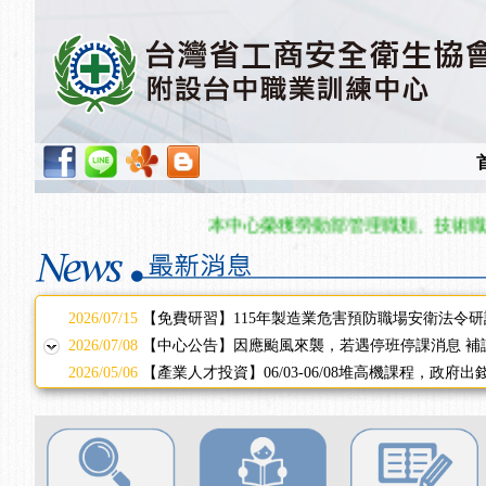
2025/11/11
【中心公告】颱風假11/12停班停課
2025/11/10
【中心公告】因應颱風來襲，若遇停班停課消息 補
2025/10/30
【進修課程】2026年，課程意見蒐集~
2025/08/20
【進修課程】SDS格式百百種？專業講師帶您判斷
2025/08/12
【中心公告】因應颱風來襲，若遇停班停課消息 補
2025/07/06
【中心公告】颱風假114/07/07停班停課
2025/06/06
【進修課程】～～前導課程看這邊推出囉～～
2025/05/29
【進修課程】前導課程推出公告！
本中心榮獲勞動部管理職類、技術職類單
2025/04/28
【進修課程】要怎麼進修自我？課程百百種選擇好
2025/01/21
「高壓氣體製造安全主任」、「隧道等襯砌作業主
訓測驗
2025/01/15
【線上課程】碳中和核心職能系列課程資訊
2026/07/15
【免費研習】115年製造業危害預防職場安衛法令研
2026/07/08
【中心公告】因應颱風來襲，若遇停班停課消息 補
2026/05/06
【產業人才投資】06/03-06/08堆高機課程，政府
2026/04/24
【製程安全評估人員】開課囉
2025/11/11
【中心公告】颱風假11/12停班停課
2025/11/10
【中心公告】因應颱風來襲，若遇停班停課消息 補
2025/10/30
【進修課程】2026年，課程意見蒐集~