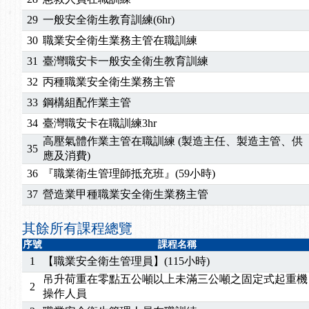
29
一般安全衛生教育訓練(6hr)
30
職業安全衛生業務主管在職訓練
31
臺灣職安卡一般安全衛生教育訓練
32
丙種職業安全衛生業務主管
33
鋼構組配作業主管
34
臺灣職安卡在職訓練3hr
高壓氣體作業主管在職訓練 (製造主任、製造主管、供
35
應及消費)
36
『職業衛生管理師抵充班』(59小時)
37
營造業甲種職業安全衛生業務主管
其餘所有課程總覽
序號
課程名稱
1
【職業安全衛生管理員】(115小時)
吊升荷重在零點五公噸以上未滿三公噸之固定式起重機
2
操作人員