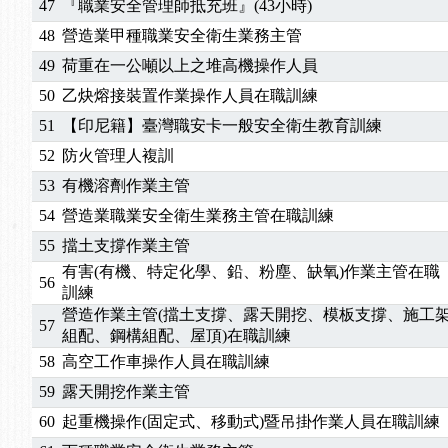
47
『職業安全管理師抵充班』(43小時)
48
營造業甲種職業安全衛生業務主管
49
荷重在一公噸以上之堆高機操作人員
50
乙炔熔接裝置作業操作人員在職訓練
51
【印尼籍】臺灣職安卡一般安全衛生教育訓練
52
防火管理人複訓
53
有機溶劑作業主管
54
營造業職業安全衛生業務主管在職訓練
55
擋土支撐作業主管
有害(有機、特定化學、鉛、粉塵、缺氧)作業主管在職
56
訓練
營造作業主管(擋土支撐、露天開挖、模板支撐、施工
57
組配、鋼構組配、屋頂)在職訓練
58
高空工作車操作人員在職訓練
59
露天開挖作業主管
60
起重機操作(固定式、移動式)暨吊掛作業人員在職訓練