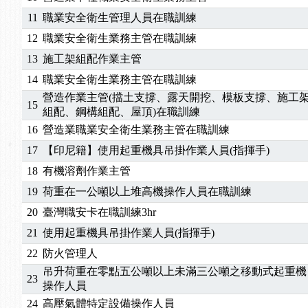
2026/04/24
【製程安全評估人員】開課囉
11
職業安全衛生管理人員在職訓練
2025/11/11
【中心公告】颱風假11/12停班停課
2025/11/10
【中心公告】因應颱風來襲，若遇停班停課消息 補
12
職業安全衛生業務主管在職訓練
2025/10/30
【進修課程】2026年，課程意見蒐集~
13
施工架組配作業主管
2025/08/20
【進修課程】SDS格式百百種？專業講師帶您判斷
14
職業安全衛生業務主管在職訓練
2025/08/12
【中心公告】因應颱風來襲，若遇停班停課消息 補
營造作業主管(擋土支撐、露天開挖、模板支撐、施工
15
2025/07/06
【中心公告】颱風假114/07/07停班停課
組配、鋼構組配、屋頂)在職訓練
2025/06/06
【進修課程】～～前導課程看這邊推出囉～～
16
營造業職業安全衛生業務主管在職訓練
2025/05/29
【進修課程】前導課程推出公告！
17
【印尼籍】使用起重機具吊掛作業人員(指揮手)
2025/04/28
【進修課程】要怎麼進修自我？課程百百種選擇好
18
有機溶劑作業主管
2025/01/21
「高壓氣體製造安全主任」、「隧道等襯砌作業主
19
荷重在一公噸以上堆高機操作人員在職訓練
訓測驗
2025/01/15
【線上課程】碳中和核心職能系列課程資訊
2026/07/15
【免費研習】115年製造業危害預防職場安衛法令研
20
臺灣職安卡在職訓練3hr
2026/07/08
【中心公告】因應颱風來襲，若遇停班停課消息 補
21
使用起重機具吊掛作業人員(指揮手)
2026/05/06
【產業人才投資】06/03-06/08堆高機課程，政府
22
防火管理人
2026/04/24
【製程安全評估人員】開課囉
吊升荷重在零點五公噸以上未滿三公噸之移動式起重機
2025/11/11
【中心公告】颱風假11/12停班停課
23
操作人員
2025/11/10
【中心公告】因應颱風來襲，若遇停班停課消息 補
24
高壓氣體特定設備操作人員