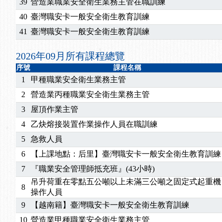
2026/07/15
【免費研習】115年製造業危害預防職場安衛法令研
39
營造業職業安全衛生業務主管在職訓練
2026/07/08
【中心公告】因應颱風來襲，若遇停班停課消息 補
40
臺灣職安卡一般安全衛生教育訓練
2026/05/06
【產業人才投資】06/03-06/08堆高機課程，政府
41
臺灣職安卡一般安全衛生教育訓練
2026/04/24
【製程安全評估人員】開課囉
2025/11/11
【中心公告】颱風假11/12停班停課
2026年09月所有課程總覽
2025/11/10
【中心公告】因應颱風來襲，若遇停班停課消息 補
序號
課程名稱
2025/10/30
【進修課程】2026年，課程意見蒐集~
1
甲種職業安全衛生業務主管
2025/08/20
【進修課程】SDS格式百百種？專業講師帶您判斷
2
營造業丙種職業安全衛生業務主管
2025/08/12
【中心公告】因應颱風來襲，若遇停班停課消息 補
3
屋頂作業主管
2025/07/06
【中心公告】颱風假114/07/07停班停課
4
乙炔熔接裝置作業操作人員在職訓練
2025/06/06
【進修課程】～～前導課程看這邊推出囉～～
2025/05/29
【進修課程】前導課程推出公告！
5
急救人員
2025/04/28
【進修課程】要怎麼進修自我？課程百百種選擇好
6
【上課地點：后里】臺灣職安卡一般安全衛生教育訓練
2025/01/21
「高壓氣體製造安全主任」、「隧道等襯砌作業主
7
『職業安全管理師抵充班』(43小時)
訓測驗
2025/01/15
【線上課程】碳中和核心職能系列課程資訊
吊升荷重在零點五公噸以上未滿三公噸之固定式起重機
2026/07/15
【免費研習】115年製造業危害預防職場安衛法令研
8
操作人員
2026/07/08
【中心公告】因應颱風來襲，若遇停班停課消息 補
9
【越南籍】臺灣職安卡一般安全衛生教育訓練
2026/05/06
【產業人才投資】06/03-06/08堆高機課程，政府
10
營造業甲種職業安全衛生業務主管