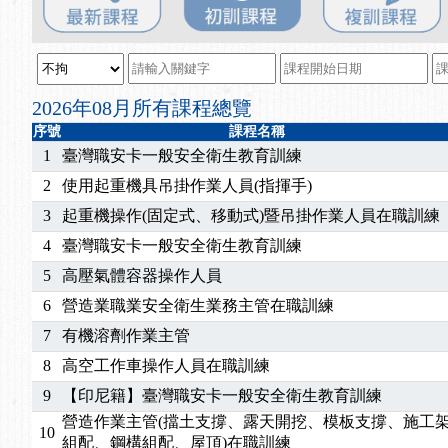
2025/08/20
【進修課程】SDS格式百百種？專業講師帶您判斷
2025/08/12
【中心公告】因應颱風來襲，若遇停班停課消息 補
2025/07/06
【中心公告】颱風假114/07/07停班停課
2025/06/06
【進修課程】～～前導課程看這邊推出囉～～
2026年08月所有課程總覽
2025/05/29
【進修課程】前導課程推出公告！
序號
課程名稱
2025/04/28
【進修課程】要怎麼進修自我？課程百百種選擇好
1
臺灣職安卡一般安全衛生教育訓練
2025/01/21
「高壓氣體製造安全主任」、「隧道等襯砌作業主
2
使用起重機具吊掛作業人員(指揮手)
訓測驗
2025/01/15
【線上課程】碳中和核心職能系列課程資訊
3
起重機操作(固定式、移動式)暨吊掛作業人員在職訓練
2026/07/15
【免費研習】115年製造業危害預防職場安衛法令研
4
臺灣職安卡一般安全衛生教育訓練
2026/07/08
【中心公告】因應颱風來襲，若遇停班停課消息 補
2026/05/06
【產業人才投資】06/03-06/08堆高機課程，政府
5
高壓氣體容器操作人員
2026/04/24
【製程安全評估人員】開課囉
6
營造業職業安全衛生業務主管在職訓練
2025/11/11
【中心公告】颱風假11/12停班停課
7
有機溶劑作業主管
2025/11/10
【中心公告】因應颱風來襲，若遇停班停課消息 補
8
高空工作車操作人員在職訓練
2025/10/30
【進修課程】2026年，課程意見蒐集~
9
【印尼籍】臺灣職安卡一般安全衛生教育訓練
2025/08/20
【進修課程】SDS格式百百種？專業講師帶您判斷
2025/08/12
【中心公告】因應颱風來襲，若遇停班停課消息 補
營造作業主管(擋土支撐、露天開挖、模板支撐、施工
10
組配、鋼構組配、屋頂)在職訓練
2025/07/06
【中心公告】颱風假114/07/07停班停課