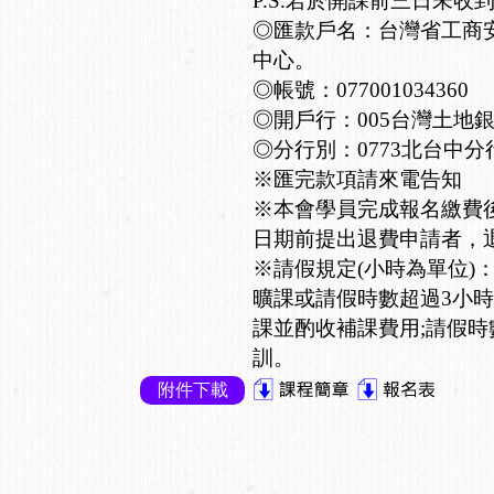
P.S.若於開課前三日未收
◎匯款戶名：台灣省工商
中心。
◎帳號：077001034360
◎開戶行：005台灣土地
◎分行別：0773北台中分
※匯完款項請來電告知
※本會學員完成報名繳費
日期前提出退費申請者，退
※請假規定(小時為單位)
曠課或請假時數超過3小時
課並酌收補課費用;請假時
訓。
附件下載