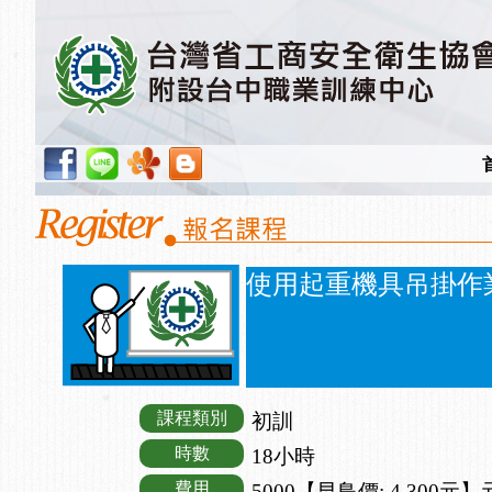
使用起重機具吊掛作業
課程類別
初訓
時數
18小時
費用
5000【早鳥價: 4,300元】