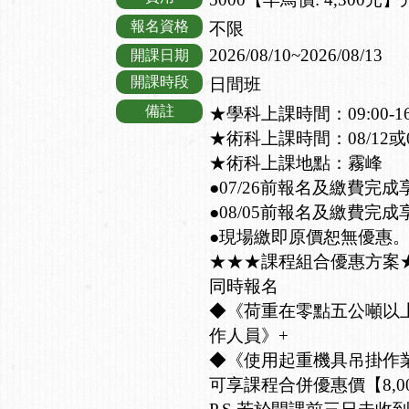
報名資格
不限
2026/08/10~2026/08/13
開課日期
開課時段
日間班
備註
★學科上課時間：09:00-16:
★術科上課時間：08/12或08/1
★術科上課地點：霧峰
●07/26前報名及繳費完成
●08/05前報名及繳費完成
●現場繳即原價恕無優惠
★★★課程組合優惠方案
同時報名
◆《荷重在零點五公噸以
作人員》+
◆《使用起重機具吊掛作
可享課程合併優惠價【8,0