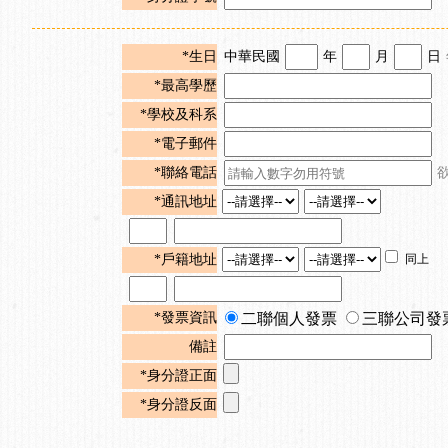
*生日
中華民國
年
月
日
*最高學歷
*學校及科系
*電子郵件
*聯絡電話
*通訊地址
*戶籍地址
同上
*發票資訊
二聯個人發票
三聯公司發
備註
*身分證正面
*身分證反面