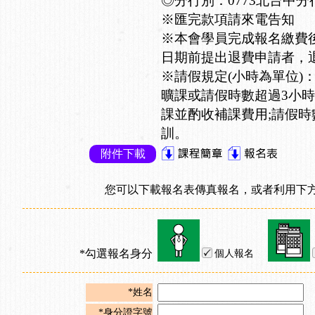
◎分行別：0773北台中分
※匯完款項請來電告知
※本會學員完成報名繳費
日期前提出退費申請者，退
※請假規定(小時為單位)
曠課或請假時數超過3小時
課並酌收補課費用;請假時
訓。
附件下載
您可以下載報名表傳真報名，或者利用下方
*勾選報名身分
個人報名
*姓名
*身分證字號