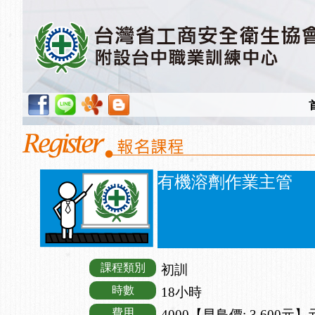
有機溶劑作業主管
課程類別
初訓
時數
18小時
費用
4000【早鳥價: 3,600元】