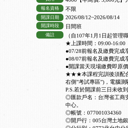
報名資格
不限
2026/08/12~2026/08/14
開課日期
開課時段
日間班
備註
（自107年1月1日起管
★上課時間：09:00-16:00
●07/28前報名及繳費完成
●08/07前報名及繳費完成
●開課當天現場繳費即原
★★★本課程完訓後須配
右側”考試專區”)，電腦測
P.S.若於開課前三日未收
◎匯款戶名：台灣省工商
中心。
◎帳號：077001034360
◎開戶行：005台灣土地