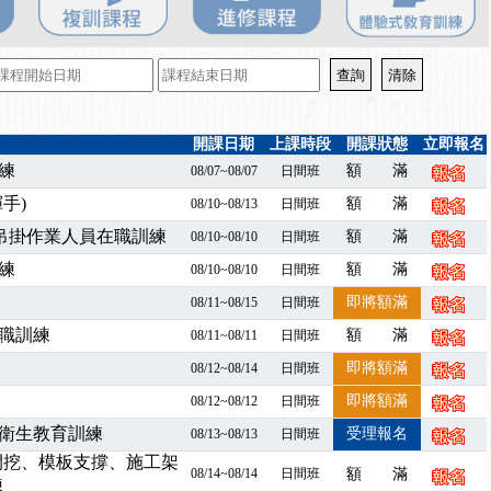
百百種？專業講師帶您判斷正確性！
襲，若遇停班停課消息 補課及測驗時間將另行通知
7/07停班停課
程看這邊推出囉～～
出公告！
開課日期
上課時段
開課狀態
立即報名
自我？課程百百種選擇好困難！快來祐昕學院官網看看吧！
練
額 滿
08/07~08/07
日間班
」、「隧道等襯砌作業主管」及「潛水作業主管」安全衛生教育訓練之結
手)
額 滿
08/10~08/13
日間班
職能系列課程資訊
暨吊掛作業人員在職訓練
額 滿
08/10~08/10
日間班
業危害預防職場安衛法令研討會
練
襲，若遇停班停課消息 補課及測驗時間將另行通知
額 滿
08/10~08/10
日間班
-06/08堆高機課程，政府出錢補助學費，請您上課，開始囉~~
即將額滿
08/11~08/15
日間班
課囉
職訓練
額 滿
08/11~08/11
日間班
2停班停課
即將額滿
08/12~08/14
日間班
襲，若遇停班停課消息 補課及測驗時間將另行通知
即將額滿
08/12~08/12
日間班
課程意見蒐集~
衛生教育訓練
百百種？專業講師帶您判斷正確性！
受理報名
08/13~08/13
日間班
襲，若遇停班停課消息 補課及測驗時間將另行通知
開挖、模板支撐、施工架
08/14~08/14
日間班
額 滿
練
7/07停班停課