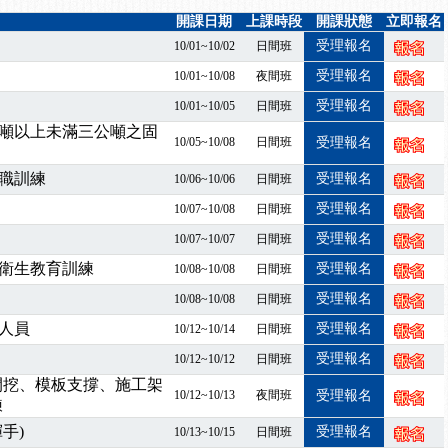
7/07停班停課
開課日期
上課時段
開課狀態
立即報名
程看這邊推出囉～～
受理報名
10/01~10/02
日間班
出公告！
受理報名
10/01~10/08
夜間班
自我？課程百百種選擇好困難！快來祐昕學院官網看看吧！
受理報名
10/01~10/05
日間班
」、「隧道等襯砌作業主管」及「潛水作業主管」安全衛生教育訓練之結
噸以上未滿三公噸之固
職能系列課程資訊
10/05~10/08
日間班
受理報名
職訓練
受理報名
10/06~10/06
日間班
受理報名
10/07~10/08
日間班
受理報名
10/07~10/07
日間班
衛生教育訓練
受理報名
10/08~10/08
日間班
受理報名
10/08~10/08
日間班
人員
受理報名
10/12~10/14
日間班
受理報名
10/12~10/12
日間班
開挖、模板支撐、施工架
10/12~10/13
夜間班
受理報名
練
手)
受理報名
10/13~10/15
日間班