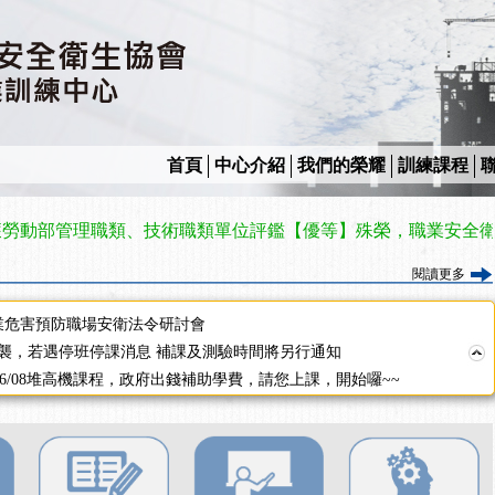
2停班停課
襲，若遇停班停課消息 補課及測驗時間將另行通知
課程意見蒐集~
百百種？專業講師帶您判斷正確性！
襲，若遇停班停課消息 補課及測驗時間將另行通知
7/07停班停課
首頁
中心介紹
我們的榮耀
訓練課程
程看這邊推出囉～～
出公告！
管理職類、技術職類單位評鑑【優等】殊榮，職業安全衛生教育
自我？課程百百種選擇好困難！快來祐昕學院官網看看吧！
」、「隧道等襯砌作業主管」及「潛水作業主管」安全衛生教育訓練之結
閱讀更多
職能系列課程資訊
業危害預防職場安衛法令研討會
襲，若遇停班停課消息 補課及測驗時間將另行通知
-06/08堆高機課程，政府出錢補助學費，請您上課，開始囉~~
課囉
2停班停課
襲，若遇停班停課消息 補課及測驗時間將另行通知
課程意見蒐集~