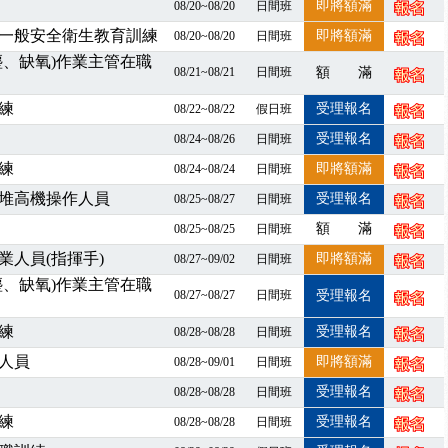
即將額滿
08/20~08/20
日間班
」、「隧道等襯砌作業主管」及「潛水作業主管」安全衛生教育訓練之結
一般安全衛生教育訓練
即將額滿
08/20~08/20
日間班
職能系列課程資訊
塵、缺氧)作業主管在職
08/21~08/21
日間班
額 滿
業危害預防職場安衛法令研討會
襲，若遇停班停課消息 補課及測驗時間將另行通知
練
受理報名
08/22~08/22
假日班
-06/08堆高機課程，政府出錢補助學費，請您上課，開始囉~~
受理報名
08/24~08/26
日間班
課囉
練
即將額滿
08/24~08/24
日間班
2停班停課
堆高機操作人員
受理報名
襲，若遇停班停課消息 補課及測驗時間將另行通知
08/25~08/27
日間班
課程意見蒐集~
額 滿
08/25~08/25
日間班
百百種？專業講師帶您判斷正確性！
人員(指揮手)
即將額滿
08/27~09/02
日間班
襲，若遇停班停課消息 補課及測驗時間將另行通知
塵、缺氧)作業主管在職
08/27~08/27
日間班
受理報名
7/07停班停課
程看這邊推出囉～～
練
受理報名
08/28~08/28
日間班
出公告！
人員
即將額滿
08/28~09/01
日間班
自我？課程百百種選擇好困難！快來祐昕學院官網看看吧！
受理報名
08/28~08/28
日間班
」、「隧道等襯砌作業主管」及「潛水作業主管」安全衛生教育訓練之結
練
受理報名
08/28~08/28
日間班
職能系列課程資訊