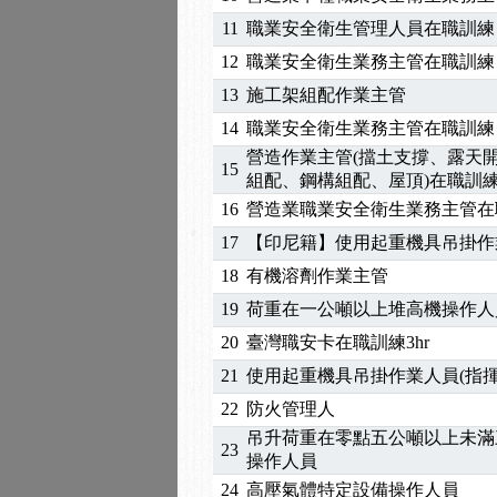
2026/04/24
【製程安全評估人員】開
11
職業安全衛生管理人員在職訓練
2025/11/11
【中心公告】颱風假11/1
2025/11/10
【中心公告】因應颱風來
12
職業安全衛生業務主管在職訓練
2025/10/30
【進修課程】2026年，
13
施工架組配作業主管
2025/08/20
【進修課程】SDS格式
14
職業安全衛生業務主管在職訓練
2025/08/12
【中心公告】因應颱風來
營造作業主管(擋土支撐、露天
15
2025/07/06
【中心公告】颱風假114/0
組配、鋼構組配、屋頂)在職訓
2025/06/06
【進修課程】～～前導課
16
營造業職業安全衛生業務主管在
2025/05/29
【進修課程】前導課程推
17
【印尼籍】使用起重機具吊掛作業
2025/04/28
【進修課程】要怎麼進修
18
有機溶劑作業主管
2025/01/21
「高壓氣體製造安全主任
19
荷重在一公噸以上堆高機操作人
訓測驗
2025/01/15
【線上課程】碳中和核心
2026/07/15
【免費研習】115年製造
20
臺灣職安卡在職訓練3hr
2026/07/08
【中心公告】因應颱風來
21
使用起重機具吊掛作業人員(指揮
2026/05/06
【產業人才投資】06/03
22
防火管理人
2026/04/24
【製程安全評估人員】開
吊升荷重在零點五公噸以上未滿
2025/11/11
【中心公告】颱風假11/1
23
操作人員
2025/11/10
【中心公告】因應颱風來
24
高壓氣體特定設備操作人員