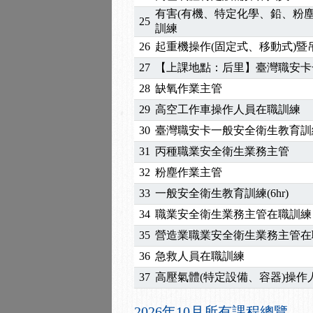
2025/10/30
【進修課程】2026年，
有害(有機、特定化學、鉛、粉
25
2025/08/20
【進修課程】SDS格式
訓練
2025/08/12
【中心公告】因應颱風來
26
起重機操作(固定式、移動式)
2025/07/06
【中心公告】颱風假114/0
27
【上課地點：后里】臺灣職安卡
2025/06/06
【進修課程】～～前導課
28
缺氧作業主管
2025/05/29
【進修課程】前導課程推
2025/04/28
【進修課程】要怎麼進修
29
高空工作車操作人員在職訓練
2025/01/21
「高壓氣體製造安全主任
30
臺灣職安卡一般安全衛生教育訓
訓測驗
2025/01/15
【線上課程】碳中和核心
31
丙種職業安全衛生業務主管
2026/07/15
【免費研習】115年製造
32
粉塵作業主管
2026/07/08
【中心公告】因應颱風來
33
一般安全衛生教育訓練(6hr)
2026/05/06
【產業人才投資】06/03
2026/04/24
【製程安全評估人員】開
34
職業安全衛生業務主管在職訓練
2025/11/11
【中心公告】颱風假11/1
35
營造業職業安全衛生業務主管在
2025/11/10
【中心公告】因應颱風來
36
急救人員在職訓練
2025/10/30
【進修課程】2026年，
37
高壓氣體(特定設備、容器)操作
2025/08/20
【進修課程】SDS格式
2025/08/12
【中心公告】因應颱風來
2026年10月所有課程總覽