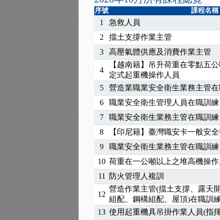
2025/07/06
【中心公告】颱風假114/0
序號
課程名稱
2025/06/06
【進修課程】～～前導課
1
急救人員
2025/05/29
【進修課程】前導課程推
2
擋土支撐作業主管
2025/04/28
【進修課程】要怎麼進修
3
高壓氣體供應及消費作業主管
2025/01/21
「高壓氣體製造安全主任
【越南籍】吊升荷重在零點五公
訓測驗
2025/01/15
【線上課程】碳中和核心
4
定式起重機操作人員
5
營造業職業安全衛生業務主管在
6
職業安全衛生管理人員在職訓練
7
職業安全衛生業務主管在職訓練
8
【印尼籍】臺灣職安卡一般安全
9
職業安全衛生業務主管在職訓練
10
荷重在一公噸以上之堆高機操作
11
防火管理人複訓
營造作業主管(擋土支撐、露天
12
組配、鋼構組配、屋頂)在職訓
13
使用起重機具吊掛作業人員(指揮