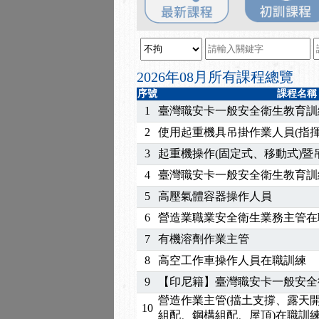
2025/08/20
【進修課程】SDS格式
2025/08/12
【中心公告】因應颱風來
2025/07/06
【中心公告】颱風假114/0
2025/06/06
【進修課程】～～前導課
2026年08月所有課程總覽
2025/05/29
【進修課程】前導課程推
序號
課程名稱
2025/04/28
【進修課程】要怎麼進修
1
臺灣職安卡一般安全衛生教育訓
2025/01/21
「高壓氣體製造安全主任
2
使用起重機具吊掛作業人員(指揮
訓測驗
2025/01/15
【線上課程】碳中和核心
3
起重機操作(固定式、移動式)
2026/07/15
【免費研習】115年製造
4
臺灣職安卡一般安全衛生教育訓
2026/07/08
【中心公告】因應颱風來
2026/05/06
【產業人才投資】06/03
5
高壓氣體容器操作人員
2026/04/24
【製程安全評估人員】開
6
營造業職業安全衛生業務主管在
2025/11/11
【中心公告】颱風假11/1
7
有機溶劑作業主管
2025/11/10
【中心公告】因應颱風來
8
高空工作車操作人員在職訓練
2025/10/30
【進修課程】2026年，
9
【印尼籍】臺灣職安卡一般安全
2025/08/20
【進修課程】SDS格式
2025/08/12
【中心公告】因應颱風來
營造作業主管(擋土支撐、露天
10
組配、鋼構組配、屋頂)在職訓
2025/07/06
【中心公告】颱風假114/0