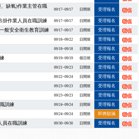
課程意見蒐集~
塵、缺氧)作業主管在職
百百種？專業講師帶您判斷正確性！
09/17~09/17
日間班
受理報名
襲，若遇停班停課消息 補課及測驗時間將另行通知
暨吊掛作業人員在職訓練
受理報名
09/17~09/17
日間班
7/07停班停課
一般安全衛生教育訓練
受理報名
09/17~09/17
日間班
程看這邊推出囉～～
受理報名
09/18~09/22
日間班
出公告！
自我？課程百百種選擇好困難！快來祐昕學院官網看看吧！
受理報名
09/18~09/18
日間班
」、「隧道等襯砌作業主管」及「潛水作業主管」安全衛生教育訓練之結
練
受理報名
09/19~09/19
假日班
職能系列課程資訊
受理報名
09/21~09/23
日間班
業危害預防職場安衛法令研討會
受理報名
09/22~09/24
日間班
襲，若遇停班停課消息 補課及測驗時間將另行通知
受理報名
09/23~09/23
日間班
-06/08堆高機課程，政府出錢補助學費，請您上課，開始囉~~
課囉
受理報名
09/23~09/23
日間班
2停班停課
職訓練
受理報名
09/24~09/24
日間班
襲，若遇停班停課消息 補課及測驗時間將另行通知
即將額滿
09/24~09/24
日間班
課程意見蒐集~
人員在職訓練
受理報名
09/30~09/30
日間班
百百種？專業講師帶您判斷正確性！
襲，若遇停班停課消息 補課及測驗時間將另行通知