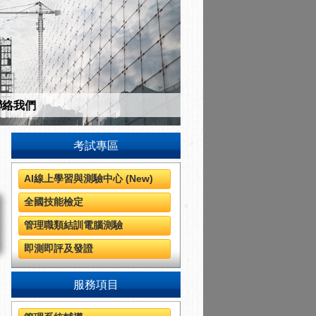
聯絡我們
考試專區
訓練品質有保障。
AI線上學習與測驗中心 (New)
全國技能檢定
管理職類結訓電腦測驗
即測即評及發證
服務項目