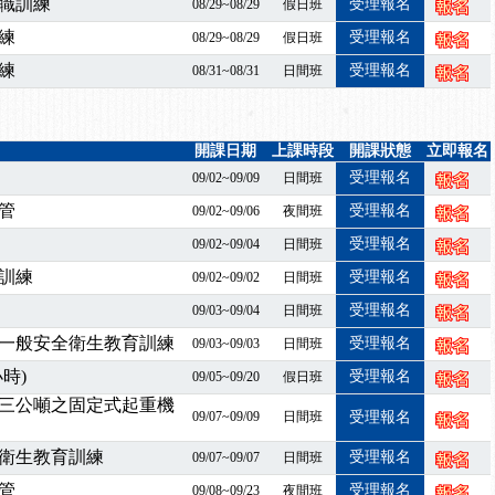
業危害預防職場安衛法令研討會
職訓練
受理報名
08/29~08/29
假日班
襲，若遇停班停課消息 補課及測驗時間將另行通知
練
受理報名
08/29~08/29
假日班
-06/08堆高機課程，政府出錢補助學費，請您上課，開始囉~~
練
受理報名
08/31~08/31
日間班
課囉
2停班停課
襲，若遇停班停課消息 補課及測驗時間將另行通知
開課日期
上課時段
開課狀態
立即報名
課程意見蒐集~
受理報名
09/02~09/09
日間班
百百種？專業講師帶您判斷正確性！
管
受理報名
09/02~09/06
夜間班
襲，若遇停班停課消息 補課及測驗時間將另行通知
受理報名
09/02~09/04
日間班
7/07停班停課
訓練
受理報名
程看這邊推出囉～～
09/02~09/02
日間班
出公告！
受理報名
09/03~09/04
日間班
自我？課程百百種選擇好困難！快來祐昕學院官網看看吧！
一般安全衛生教育訓練
受理報名
09/03~09/03
日間班
」、「隧道等襯砌作業主管」及「潛水作業主管」安全衛生教育訓練之結
時)
受理報名
09/05~09/20
假日班
職能系列課程資訊
三公噸之固定式起重機
業危害預防職場安衛法令研討會
09/07~09/09
日間班
受理報名
襲，若遇停班停課消息 補課及測驗時間將另行通知
衛生教育訓練
受理報名
09/07~09/07
日間班
-06/08堆高機課程，政府出錢補助學費，請您上課，開始囉~~
管
受理報名
09/08~09/23
夜間班