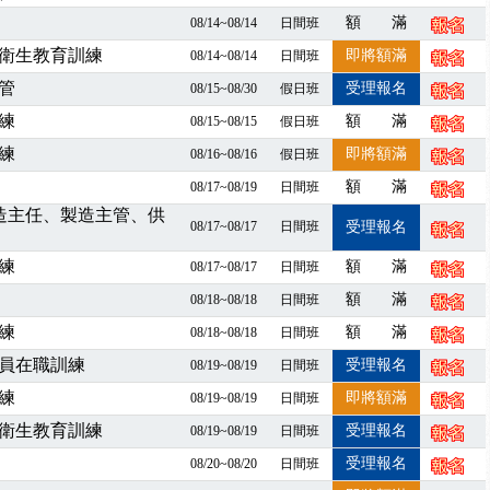
額 滿
08/14~08/14
日間班
程看這邊推出囉～～
出公告！
衛生教育訓練
即將額滿
08/14~08/14
日間班
自我？課程百百種選擇好困難！快來祐昕學院官網看看吧！
管
受理報名
08/15~08/30
假日班
」、「隧道等襯砌作業主管」及「潛水作業主管」安全衛生教育訓練之結
練
額 滿
08/15~08/15
假日班
職能系列課程資訊
練
即將額滿
08/16~08/16
假日班
業危害預防職場安衛法令研討會
額 滿
08/17~08/19
日間班
襲，若遇停班停課消息 補課及測驗時間將另行通知
製造主任、製造主管、供
-06/08堆高機課程，政府出錢補助學費，請您上課，開始囉~~
08/17~08/17
日間班
受理報名
課囉
練
額 滿
08/17~08/17
日間班
2停班停課
襲，若遇停班停課消息 補課及測驗時間將另行通知
額 滿
08/18~08/18
日間班
課程意見蒐集~
練
額 滿
08/18~08/18
日間班
百百種？專業講師帶您判斷正確性！
員在職訓練
受理報名
08/19~08/19
日間班
襲，若遇停班停課消息 補課及測驗時間將另行通知
練
即將額滿
08/19~08/19
日間班
7/07停班停課
衛生教育訓練
受理報名
08/19~08/19
日間班
程看這邊推出囉～～
出公告！
受理報名
08/20~08/20
日間班
自我？課程百百種選擇好困難！快來祐昕學院官網看看吧！