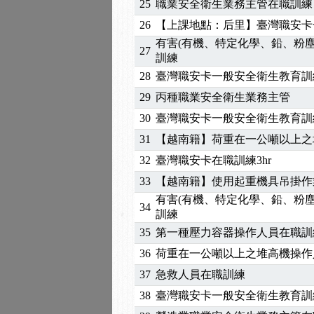
25
職業安全衛生業務主管在職訓練
2025/01/21
「高壓氣體製造安全主任
26
【上課地點：后里】臺灣職安卡
訓測驗
2025/01/15
【線上課程】碳中和核心
有害(有機、特定化學、鉛、粉
27
2026/07/15
【免費研習】115年製造
訓練
2026/07/08
【中心公告】因應颱風來
28
臺灣職安卡一般安全衛生教育訓
2026/05/06
【產業人才投資】06/03
29
丙種職業安全衛生業務主管
2026/04/24
【製程安全評估人員】開
30
臺灣職安卡一般安全衛生教育訓
2025/11/11
【中心公告】颱風假11/1
31
【越南籍】荷重在一公噸以上之
2025/11/10
【中心公告】因應颱風來
2025/10/30
【進修課程】2026年，
32
臺灣職安卡在職訓練3hr
2025/08/20
【進修課程】SDS格式
33
【越南籍】使用起重機具吊掛作業
2025/08/12
【中心公告】因應颱風來
有害(有機、特定化學、鉛、粉
34
2025/07/06
【中心公告】颱風假114/0
訓練
2025/06/06
【進修課程】～～前導課
35
第一種壓力容器操作人員在職訓
2025/05/29
【進修課程】前導課程推
36
荷重在一公噸以上之堆高機操作
2025/04/28
【進修課程】要怎麼進修
37
急救人員在職訓練
2025/01/21
「高壓氣體製造安全主任
38
臺灣職安卡一般安全衛生教育訓
訓測驗
2025/01/15
【線上課程】碳中和核心