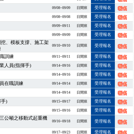
課囉
受理報名
09/08~09/09
日間班
2停班停課
襲，若遇停班停課消息 補課及測驗時間將另行通知
受理報名
09/08~09/08
日間班
課程意見蒐集~
受理報名
09/09~09/11
日間班
百百種？專業講師帶您判斷正確性！
受理報名
09/09~09/09
日間班
襲，若遇停班停課消息 補課及測驗時間將另行通知
開挖、模板支撐、施工架
09/10~09/10
日間班
受理報名
7/07停班停課
練
程看這邊推出囉～～
職訓練
受理報名
09/11~09/11
日間班
出公告！
人員(指揮手)
受理報名
09/14~09/16
日間班
自我？課程百百種選擇好困難！快來祐昕學院官網看看吧！
受理報名
09/14~09/16
日間班
」、「隧道等襯砌作業主管」及「潛水作業主管」安全衛生教育訓練之結
員在職訓練
職能系列課程資訊
受理報名
09/14~09/14
日間班
業危害預防職場安衛法令研討會
受理報名
09/14~09/14
日間班
襲，若遇停班停課消息 補課及測驗時間將另行通知
手)
受理報名
09/15~09/17
日間班
-06/08堆高機課程，政府出錢補助學費，請您上課，開始囉~~
受理報名
09/15~09/16
日間班
課囉
三公噸之移動式起重機
2停班停課
09/16~09/18
日間班
受理報名
襲，若遇停班停課消息 補課及測驗時間將另行通知
受理報名
09/17~09/23
日間班