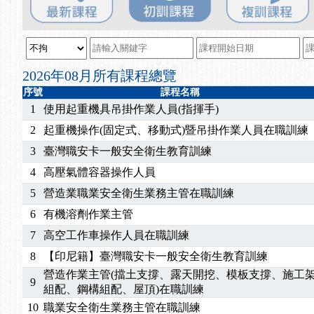
2025/08/20
【進修課程】SDS格式百百種？專業講師帶您判斷
2025/08/12
【中心公告】因應颱風來襲，若遇停班停課消息 補
2025/07/06
【中心公告】颱風假114/07/07停班停課
2025/06/06
【進修課程】～～前導課程看這邊推出囉～～
2026年08月所有課程總覽
2025/05/29
【進修課程】前導課程推出公告！
序號
課程名稱
2025/04/28
【進修課程】要怎麼進修自我？課程百百種選擇好
1
使用起重機具吊掛作業人員(指揮手)
2025/01/21
「高壓氣體製造安全主任」、「隧道等襯砌作業主
2
起重機操作(固定式、移動式)暨吊掛作業人員在職訓練
訓測驗
2025/01/15
【線上課程】碳中和核心職能系列課程資訊
3
臺灣職安卡一般安全衛生教育訓練
2026/07/15
【免費研習】115年製造業危害預防職場安衛法令研
4
高壓氣體容器操作人員
2026/07/08
【中心公告】因應颱風來襲，若遇停班停課消息 補
2026/05/06
【產業人才投資】06/03-06/08堆高機課程，政府
5
營造業職業安全衛生業務主管在職訓練
2026/04/24
【製程安全評估人員】開課囉
6
有機溶劑作業主管
2025/11/11
【中心公告】颱風假11/12停班停課
7
高空工作車操作人員在職訓練
2025/11/10
【中心公告】因應颱風來襲，若遇停班停課消息 補
8
【印尼籍】臺灣職安卡一般安全衛生教育訓練
2025/10/30
【進修課程】2026年，課程意見蒐集~
營造作業主管(擋土支撐、露天開挖、模板支撐、施工
2025/08/20
【進修課程】SDS格式百百種？專業講師帶您判斷
9
組配、鋼構組配、屋頂)在職訓練
2025/08/12
【中心公告】因應颱風來襲，若遇停班停課消息 補
10
職業安全衛生業務主管在職訓練
2025/07/06
【中心公告】颱風假114/07/07停班停課