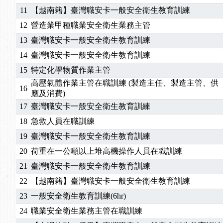
11
【越南籍】臺灣職安卡一般安全衛生教育訓練
2025/06/06
【進修課程】～～前導課程看這邊推出囉～～
2025/05/29
【進修課程】前導課程推出公告！
12
營造業甲種職業安全衛生業務主管
2025/04/28
【進修課程】要怎麼進修自我？課程百百種選擇好
13
臺灣職安卡一般安全衛生教育訓練
2025/01/21
「高壓氣體製造安全主任」、「隧道等襯砌作業主
14
臺灣職安卡一般安全衛生教育訓練
訓測驗
2025/01/15
【線上課程】碳中和核心職能系列課程資訊
15
特定化學物質作業主管
2026/07/15
【免費研習】115年製造業危害預防職場安衛法令研
高壓氣體作業主管在職訓練 (製造主任、製造主管、供
2026/07/08
【中心公告】因應颱風來襲，若遇停班停課消息 補
16
應及消費)
2026/05/06
【產業人才投資】06/03-06/08堆高機課程，政府
17
臺灣職安卡一般安全衛生教育訓練
2026/04/24
【製程安全評估人員】開課囉
18
急救人員在職訓練
2025/11/11
【中心公告】颱風假11/12停班停課
2025/11/10
【中心公告】因應颱風來襲，若遇停班停課消息 補
19
臺灣職安卡一般安全衛生教育訓練
2025/10/30
【進修課程】2026年，課程意見蒐集~
20
荷重在一公噸以上堆高機操作人員在職訓練
2025/08/20
【進修課程】SDS格式百百種？專業講師帶您判斷
21
臺灣職安卡一般安全衛生教育訓練
2025/08/12
【中心公告】因應颱風來襲，若遇停班停課消息 補
22
【越南籍】臺灣職安卡一般安全衛生教育訓練
2025/07/06
【中心公告】颱風假114/07/07停班停課
23
一般安全衛生教育訓練(6hr)
2025/06/06
【進修課程】～～前導課程看這邊推出囉～～
2025/05/29
【進修課程】前導課程推出公告！
24
職業安全衛生業務主管在職訓練
2025/04/28
【進修課程】要怎麼進修自我？課程百百種選擇好