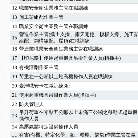
2026/04/24
【製程安全評估人員】開課囉
12
職業安全衛生業務主管在職訓練
2025/11/11
【中心公告】颱風假11/12停班停課
2025/11/10
【中心公告】因應颱風來襲，若遇停班停課消息 補
13
施工架組配作業主管
2025/10/30
【進修課程】2026年，課程意見蒐集~
14
職業安全衛生業務主管在職訓練
2025/08/20
【進修課程】SDS格式百百種？專業講師帶您判斷
營造作業主管(擋土支撐、露天開挖、模板支撐、施工
15
2025/08/12
【中心公告】因應颱風來襲，若遇停班停課消息 補
組配、鋼構組配、屋頂)在職訓練
2025/07/06
【中心公告】颱風假114/07/07停班停課
16
營造業職業安全衛生業務主管在職訓練
2025/06/06
【進修課程】～～前導課程看這邊推出囉～～
17
【印尼籍】使用起重機具吊掛作業人員(指揮手)
2025/05/29
【進修課程】前導課程推出公告！
18
有機溶劑作業主管
2025/04/28
【進修課程】要怎麼進修自我？課程百百種選擇好
19
荷重在一公噸以上堆高機操作人員在職訓練
2025/01/21
「高壓氣體製造安全主任」、「隧道等襯砌作業主
20
臺灣職安卡在職訓練3hr
訓測驗
2025/01/15
【線上課程】碳中和核心職能系列課程資訊
2026/07/15
【免費研習】115年製造業危害預防職場安衛法令研
21
使用起重機具吊掛作業人員(指揮手)
2026/07/08
【中心公告】因應颱風來襲，若遇停班停課消息 補
22
防火管理人
2026/05/06
【產業人才投資】06/03-06/08堆高機課程，政府
吊升荷重在零點五公噸以上未滿三公噸之移動式起重機
23
2026/04/24
【製程安全評估人員】開課囉
操作人員
2025/11/11
【中心公告】颱風假11/12停班停課
24
高壓氣體特定設備操作人員
2025/11/10
【中心公告】因應颱風來襲，若遇停班停課消息 補
有害(有機、特定化學、鉛、粉塵、缺氧)作業主管在職