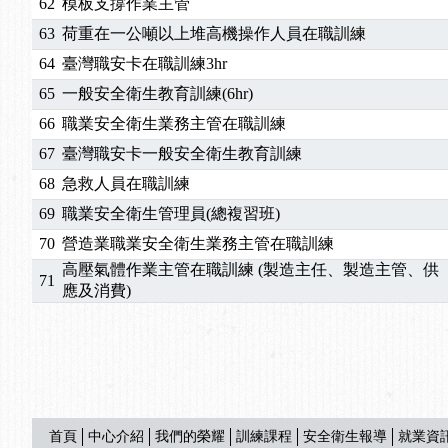
62
模板支撐作業主管
63
荷重在一公噸以上堆高機操作人員在職訓練
64
臺灣職安卡在職訓練3hr
65
一般安全衛生教育訓練(6hr)
66
職業安全衛生業務主管在職訓練
67
臺灣職安卡一般安全衛生教育訓練
68
急救人員在職訓練
69
職業安全衛生管理員(總複習班)
70
營造業職業安全衛生業務主管在職訓練
高壓氣體作業主管在職訓練 (製造主任、製造主管、供
71
應及消費)
首頁
中心介紹
我們的榮耀
訓練課程
安全衛生報導
就業資