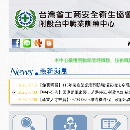
2025/11/11
【中心公告】颱風假11/12停班停課
2025/11/10
【中心公告】因應颱風來襲，若遇停班停課消息 補
2025/10/30
【進修課程】2026年，課程意見蒐集~
2025/08/20
【進修課程】SDS格式百百種？專業講師帶您判斷
2025/08/12
【中心公告】因應颱風來襲，若遇停班停課消息 補
2025/07/06
【中心公告】颱風假114/07/07停班停課
2025/06/06
【進修課程】～～前導課程看這邊推出囉～～
2025/05/29
【進修課程】前導課程推出公告！
本中心榮獲勞動部管理職類、技術職類單
2025/04/28
【進修課程】要怎麼進修自我？課程百百種選擇好
2025/01/21
「高壓氣體製造安全主任」、「隧道等襯砌作業主
訓測驗
2025/01/15
【線上課程】碳中和核心職能系列課程資訊
2026/07/15
【免費研習】115年製造業危害預防職場安衛法令研
2026/07/08
【中心公告】因應颱風來襲，若遇停班停課消息 補
2026/05/06
【產業人才投資】06/03-06/08堆高機課程，政府
2026/04/24
【製程安全評估人員】開課囉
2025/11/11
【中心公告】颱風假11/12停班停課
2025/11/10
【中心公告】因應颱風來襲，若遇停班停課消息 補
2025/10/30
【進修課程】2026年，課程意見蒐集~