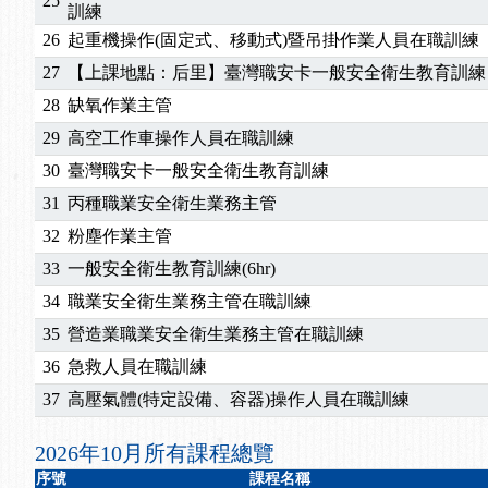
25
2025/10/30
【進修課程】2026年，課程意見蒐集~
訓練
2025/08/20
【進修課程】SDS格式百百種？專業講師帶您判斷
26
起重機操作(固定式、移動式)暨吊掛作業人員在職訓練
2025/08/12
【中心公告】因應颱風來襲，若遇停班停課消息 補
27
【上課地點：后里】臺灣職安卡一般安全衛生教育訓練
2025/07/06
【中心公告】颱風假114/07/07停班停課
28
缺氧作業主管
2025/06/06
【進修課程】～～前導課程看這邊推出囉～～
29
高空工作車操作人員在職訓練
2025/05/29
【進修課程】前導課程推出公告！
2025/04/28
【進修課程】要怎麼進修自我？課程百百種選擇好
30
臺灣職安卡一般安全衛生教育訓練
2025/01/21
「高壓氣體製造安全主任」、「隧道等襯砌作業主
31
丙種職業安全衛生業務主管
訓測驗
2025/01/15
【線上課程】碳中和核心職能系列課程資訊
32
粉塵作業主管
2026/07/15
【免費研習】115年製造業危害預防職場安衛法令研
33
一般安全衛生教育訓練(6hr)
2026/07/08
【中心公告】因應颱風來襲，若遇停班停課消息 補
34
職業安全衛生業務主管在職訓練
2026/05/06
【產業人才投資】06/03-06/08堆高機課程，政府
2026/04/24
【製程安全評估人員】開課囉
35
營造業職業安全衛生業務主管在職訓練
2025/11/11
【中心公告】颱風假11/12停班停課
36
急救人員在職訓練
2025/11/10
【中心公告】因應颱風來襲，若遇停班停課消息 補
37
高壓氣體(特定設備、容器)操作人員在職訓練
2025/10/30
【進修課程】2026年，課程意見蒐集~
2025/08/20
【進修課程】SDS格式百百種？專業講師帶您判斷
2026年10月所有課程總覽
2025/08/12
【中心公告】因應颱風來襲，若遇停班停課消息 補
序號
課程名稱