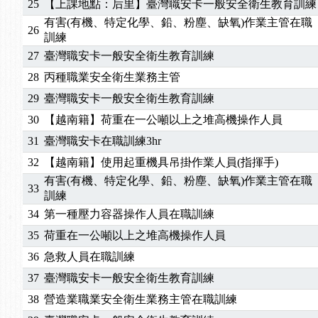
25
【上課地點：后里】臺灣職安卡一般安全衛生教育訓練
2025/01/21
「高壓氣體製造安全主任」、「隧道等襯砌作業主
有害(有機、特定化學、鉛、粉塵、缺氧)作業主管在職
26
訓測驗
2025/01/15
【線上課程】碳中和核心職能系列課程資訊
訓練
2026/07/15
【免費研習】115年製造業危害預防職場安衛法令研
27
臺灣職安卡一般安全衛生教育訓練
2026/07/08
【中心公告】因應颱風來襲，若遇停班停課消息 補
28
丙種職業安全衛生業務主管
2026/05/06
【產業人才投資】06/03-06/08堆高機課程，政府
29
臺灣職安卡一般安全衛生教育訓練
2026/04/24
【製程安全評估人員】開課囉
30
【越南籍】荷重在一公噸以上之堆高機操作人員
2025/11/11
【中心公告】颱風假11/12停班停課
31
臺灣職安卡在職訓練3hr
2025/11/10
【中心公告】因應颱風來襲，若遇停班停課消息 補
2025/10/30
【進修課程】2026年，課程意見蒐集~
32
【越南籍】使用起重機具吊掛作業人員(指揮手)
2025/08/20
【進修課程】SDS格式百百種？專業講師帶您判斷
有害(有機、特定化學、鉛、粉塵、缺氧)作業主管在職
33
2025/08/12
【中心公告】因應颱風來襲，若遇停班停課消息 補
訓練
2025/07/06
【中心公告】颱風假114/07/07停班停課
34
第一種壓力容器操作人員在職訓練
2025/06/06
【進修課程】～～前導課程看這邊推出囉～～
35
荷重在一公噸以上之堆高機操作人員
2025/05/29
【進修課程】前導課程推出公告！
36
急救人員在職訓練
2025/04/28
【進修課程】要怎麼進修自我？課程百百種選擇好
37
臺灣職安卡一般安全衛生教育訓練
2025/01/21
「高壓氣體製造安全主任」、「隧道等襯砌作業主
38
營造業職業安全衛生業務主管在職訓練
訓測驗
2025/01/15
【線上課程】碳中和核心職能系列課程資訊