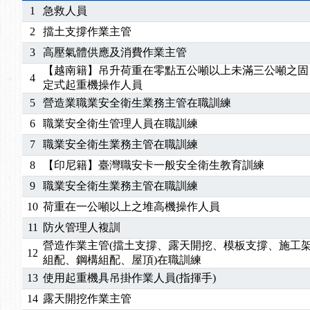
2025/07/06
【中心公告】颱風假114/07/07停班停課
1
急救人員
2025/06/06
【進修課程】～～前導課程看這邊推出囉～～
2
擋土支撐作業主管
2025/05/29
【進修課程】前導課程推出公告！
3
高壓氣體供應及消費作業主管
2025/04/28
【進修課程】要怎麼進修自我？課程百百種選擇好
【越南籍】吊升荷重在零點五公噸以上未滿三公噸之固
2025/01/21
「高壓氣體製造安全主任」、「隧道等襯砌作業主
4
定式起重機操作人員
訓測驗
2025/01/15
【線上課程】碳中和核心職能系列課程資訊
5
營造業職業安全衛生業務主管在職訓練
6
職業安全衛生管理人員在職訓練
7
職業安全衛生業務主管在職訓練
8
【印尼籍】臺灣職安卡一般安全衛生教育訓練
9
職業安全衛生業務主管在職訓練
10
荷重在一公噸以上之堆高機操作人員
11
防火管理人複訓
營造作業主管(擋土支撐、露天開挖、模板支撐、施工
12
組配、鋼構組配、屋頂)在職訓練
13
使用起重機具吊掛作業人員(指揮手)
14
露天開挖作業主管