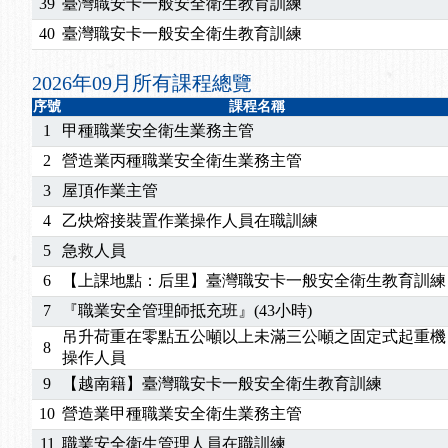
2026/07/15
【免費研習】115年製造業危害預防職場安衛法令研
39
臺灣職安卡一般安全衛生教育訓練
2026/07/08
【中心公告】因應颱風來襲，若遇停班停課消息 補
40
臺灣職安卡一般安全衛生教育訓練
2026/05/06
【產業人才投資】06/03-06/08堆高機課程，政府
2026/04/24
【製程安全評估人員】開課囉
2026年09月所有課程總覽
2025/11/11
【中心公告】颱風假11/12停班停課
序號
課程名稱
2025/11/10
【中心公告】因應颱風來襲，若遇停班停課消息 補
1
甲種職業安全衛生業務主管
2025/10/30
【進修課程】2026年，課程意見蒐集~
2
營造業丙種職業安全衛生業務主管
2025/08/20
【進修課程】SDS格式百百種？專業講師帶您判斷
3
屋頂作業主管
2025/08/12
【中心公告】因應颱風來襲，若遇停班停課消息 補
4
乙炔熔接裝置作業操作人員在職訓練
2025/07/06
【中心公告】颱風假114/07/07停班停課
5
急救人員
2025/06/06
【進修課程】～～前導課程看這邊推出囉～～
2025/05/29
【進修課程】前導課程推出公告！
6
【上課地點：后里】臺灣職安卡一般安全衛生教育訓練
2025/04/28
【進修課程】要怎麼進修自我？課程百百種選擇好
7
『職業安全管理師抵充班』(43小時)
2025/01/21
「高壓氣體製造安全主任」、「隧道等襯砌作業主
吊升荷重在零點五公噸以上未滿三公噸之固定式起重機
8
訓測驗
2025/01/15
【線上課程】碳中和核心職能系列課程資訊
操作人員
2026/07/15
【免費研習】115年製造業危害預防職場安衛法令研
9
【越南籍】臺灣職安卡一般安全衛生教育訓練
2026/07/08
【中心公告】因應颱風來襲，若遇停班停課消息 補
10
營造業甲種職業安全衛生業務主管
2026/05/06
【產業人才投資】06/03-06/08堆高機課程，政府
11
職業安全衛生管理人員在職訓練