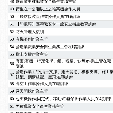
48
營造業甲種職業安全衛生業務主管
49
荷重在一公噸以上之堆高機操作人員
50
乙炔熔接裝置作業操作人員在職訓練
51
【印尼籍】臺灣職安卡一般安全衛生教育訓練
52
防火管理人複訓
53
有機溶劑作業主管
54
營造業職業安全衛生業務主管在職訓練
55
擋土支撐作業主管
有害(有機、特定化學、鉛、粉塵、缺氧)作業主管在職
56
訓練
營造作業主管(擋土支撐、露天開挖、模板支撐、施工
57
組配、鋼構組配、屋頂)在職訓練
58
高空工作車操作人員在職訓練
59
露天開挖作業主管
60
起重機操作(固定式、移動式)暨吊掛作業人員在職訓練
61
丙種職業安全衛生業務主管