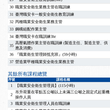
30
職業安全衛生業務主管在職訓練
31
臺灣職安卡一般安全衛生教育訓練
32
丙種職業安全衛生業務主管
33
鋼構組配作業主管
34
臺灣職安卡在職訓練3hr
高壓氣體作業主管在職訓練 (製造主任、製造主管、供
35
應及消費)
36
『職業衛生管理師抵充班』(59小時)
37
營造業甲種職業安全衛生業務主管
其餘所有課程總覽
序號
課程名稱
1
【職業安全衛生管理員】(115小時)
吊升荷重在零點五公噸以上未滿三公噸之固定式起重機
2
操作人員
3
職業安全衛生管理人員在職訓練