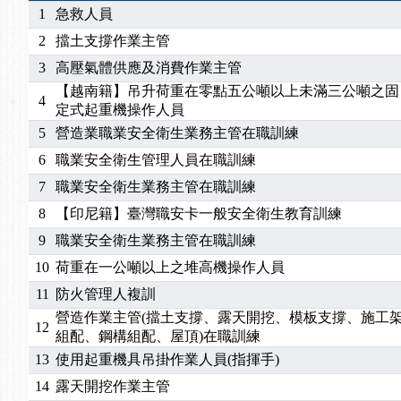
2025/07/06
【中心公告】颱風假114/07/07停班停課
1
急救人員
2025/06/06
【進修課程】～～前導課程看這邊推出囉～～
2
擋土支撐作業主管
2025/05/29
【進修課程】前導課程推出公告！
3
高壓氣體供應及消費作業主管
2025/04/28
【進修課程】要怎麼進修自我？課程百百種選擇好
【越南籍】吊升荷重在零點五公噸以上未滿三公噸之固
2025/01/21
「高壓氣體製造安全主任」、「隧道等襯砌作業主
4
定式起重機操作人員
訓測驗
2025/01/15
【線上課程】碳中和核心職能系列課程資訊
5
營造業職業安全衛生業務主管在職訓練
6
職業安全衛生管理人員在職訓練
7
職業安全衛生業務主管在職訓練
8
【印尼籍】臺灣職安卡一般安全衛生教育訓練
9
職業安全衛生業務主管在職訓練
10
荷重在一公噸以上之堆高機操作人員
11
防火管理人複訓
營造作業主管(擋土支撐、露天開挖、模板支撐、施工
12
組配、鋼構組配、屋頂)在職訓練
13
使用起重機具吊掛作業人員(指揮手)
14
露天開挖作業主管