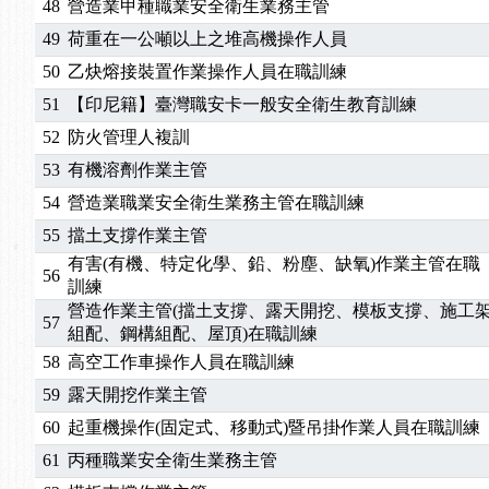
48
營造業甲種職業安全衛生業務主管
49
荷重在一公噸以上之堆高機操作人員
50
乙炔熔接裝置作業操作人員在職訓練
51
【印尼籍】臺灣職安卡一般安全衛生教育訓練
52
防火管理人複訓
53
有機溶劑作業主管
54
營造業職業安全衛生業務主管在職訓練
55
擋土支撐作業主管
有害(有機、特定化學、鉛、粉塵、缺氧)作業主管在職
56
訓練
營造作業主管(擋土支撐、露天開挖、模板支撐、施工
57
組配、鋼構組配、屋頂)在職訓練
58
高空工作車操作人員在職訓練
59
露天開挖作業主管
60
起重機操作(固定式、移動式)暨吊掛作業人員在職訓練
61
丙種職業安全衛生業務主管