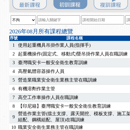
2025/08/20
【進修課程】SDS格式百百種？專業講師帶您判斷
2025/08/12
【中心公告】因應颱風來襲，若遇停班停課消息 補
2025/07/06
【中心公告】颱風假114/07/07停班停課
2025/06/06
【進修課程】～～前導課程看這邊推出囉～～
2026年08月所有課程總覽
2025/05/29
【進修課程】前導課程推出公告！
序號
課程名稱
2025/04/28
【進修課程】要怎麼進修自我？課程百百種選擇好
1
使用起重機具吊掛作業人員(指揮手)
2025/01/21
「高壓氣體製造安全主任」、「隧道等襯砌作業主
2
起重機操作(固定式、移動式)暨吊掛作業人員在職訓練
訓測驗
2025/01/15
【線上課程】碳中和核心職能系列課程資訊
3
臺灣職安卡一般安全衛生教育訓練
2026/07/15
【免費研習】115年製造業危害預防職場安衛法令研
4
高壓氣體容器操作人員
2026/07/08
【中心公告】因應颱風來襲，若遇停班停課消息 補
2026/05/06
【產業人才投資】06/03-06/08堆高機課程，政府
5
營造業職業安全衛生業務主管在職訓練
2026/04/24
【製程安全評估人員】開課囉
6
有機溶劑作業主管
2025/11/11
【中心公告】颱風假11/12停班停課
7
高空工作車操作人員在職訓練
2025/11/10
【中心公告】因應颱風來襲，若遇停班停課消息 補
8
【印尼籍】臺灣職安卡一般安全衛生教育訓練
2025/10/30
【進修課程】2026年，課程意見蒐集~
營造作業主管(擋土支撐、露天開挖、模板支撐、施工
2025/08/20
【進修課程】SDS格式百百種？專業講師帶您判斷
9
組配、鋼構組配、屋頂)在職訓練
2025/08/12
【中心公告】因應颱風來襲，若遇停班停課消息 補
10
職業安全衛生業務主管在職訓練
2025/07/06
【中心公告】颱風假114/07/07停班停課