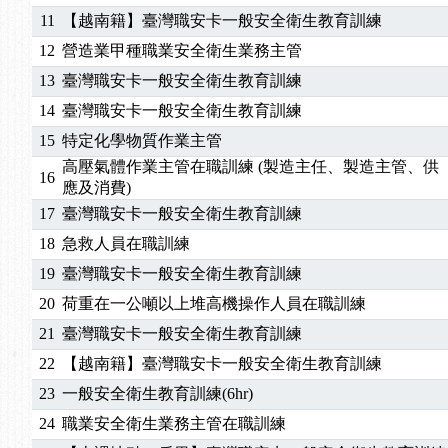
11
【越南籍】臺灣職安卡一般安全衛生教育訓練
2025/06/06
【進修課程】～～前導課程看這邊推出囉～～
2025/05/29
【進修課程】前導課程推出公告！
12
營造業甲種職業安全衛生業務主管
2025/04/28
【進修課程】要怎麼進修自我？課程百百種選擇好
13
臺灣職安卡一般安全衛生教育訓練
2025/01/21
「高壓氣體製造安全主任」、「隧道等襯砌作業主
14
臺灣職安卡一般安全衛生教育訓練
訓測驗
2025/01/15
【線上課程】碳中和核心職能系列課程資訊
15
特定化學物質作業主管
2026/07/15
【免費研習】115年製造業危害預防職場安衛法令研
高壓氣體作業主管在職訓練 (製造主任、製造主管、供
2026/07/08
【中心公告】因應颱風來襲，若遇停班停課消息 補
16
應及消費)
2026/05/06
【產業人才投資】06/03-06/08堆高機課程，政府
17
臺灣職安卡一般安全衛生教育訓練
2026/04/24
【製程安全評估人員】開課囉
18
急救人員在職訓練
2025/11/11
【中心公告】颱風假11/12停班停課
2025/11/10
【中心公告】因應颱風來襲，若遇停班停課消息 補
19
臺灣職安卡一般安全衛生教育訓練
2025/10/30
【進修課程】2026年，課程意見蒐集~
20
荷重在一公噸以上堆高機操作人員在職訓練
2025/08/20
【進修課程】SDS格式百百種？專業講師帶您判斷
21
臺灣職安卡一般安全衛生教育訓練
2025/08/12
【中心公告】因應颱風來襲，若遇停班停課消息 補
22
【越南籍】臺灣職安卡一般安全衛生教育訓練
2025/07/06
【中心公告】颱風假114/07/07停班停課
23
一般安全衛生教育訓練(6hr)
2025/06/06
【進修課程】～～前導課程看這邊推出囉～～
2025/05/29
【進修課程】前導課程推出公告！
24
職業安全衛生業務主管在職訓練
2025/04/28
【進修課程】要怎麼進修自我？課程百百種選擇好