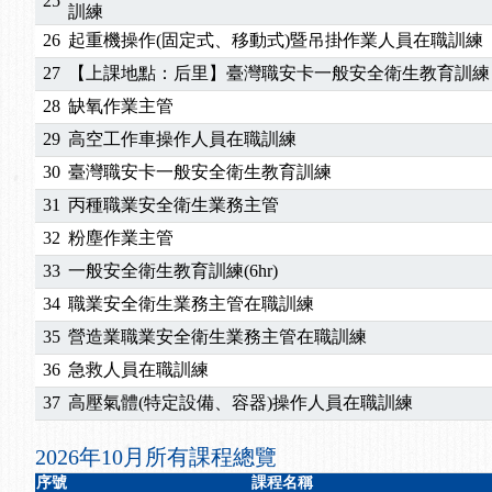
25
2025/10/30
【進修課程】2026年，課程意見蒐集~
訓練
2025/08/20
【進修課程】SDS格式百百種？專業講師帶您判斷
26
起重機操作(固定式、移動式)暨吊掛作業人員在職訓練
2025/08/12
【中心公告】因應颱風來襲，若遇停班停課消息 補
27
【上課地點：后里】臺灣職安卡一般安全衛生教育訓練
2025/07/06
【中心公告】颱風假114/07/07停班停課
28
缺氧作業主管
2025/06/06
【進修課程】～～前導課程看這邊推出囉～～
29
高空工作車操作人員在職訓練
2025/05/29
【進修課程】前導課程推出公告！
2025/04/28
【進修課程】要怎麼進修自我？課程百百種選擇好
30
臺灣職安卡一般安全衛生教育訓練
2025/01/21
「高壓氣體製造安全主任」、「隧道等襯砌作業主
31
丙種職業安全衛生業務主管
訓測驗
2025/01/15
【線上課程】碳中和核心職能系列課程資訊
32
粉塵作業主管
2026/07/15
【免費研習】115年製造業危害預防職場安衛法令研
33
一般安全衛生教育訓練(6hr)
2026/07/08
【中心公告】因應颱風來襲，若遇停班停課消息 補
34
職業安全衛生業務主管在職訓練
2026/05/06
【產業人才投資】06/03-06/08堆高機課程，政府
2026/04/24
【製程安全評估人員】開課囉
35
營造業職業安全衛生業務主管在職訓練
2025/11/11
【中心公告】颱風假11/12停班停課
36
急救人員在職訓練
2025/11/10
【中心公告】因應颱風來襲，若遇停班停課消息 補
37
高壓氣體(特定設備、容器)操作人員在職訓練
2025/10/30
【進修課程】2026年，課程意見蒐集~
2025/08/20
【進修課程】SDS格式百百種？專業講師帶您判斷
2026年10月所有課程總覽
2025/08/12
【中心公告】因應颱風來襲，若遇停班停課消息 補
序號
課程名稱