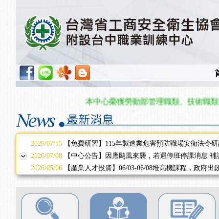
2025/11/11
【中心公告】颱風假11/12停班停課
2025/11/10
【中心公告】因應颱風來襲，若遇停班停課消息 補
2025/10/30
【進修課程】2026年，課程意見蒐集~
2025/08/20
【進修課程】SDS格式百百種？專業講師帶您判斷
2025/08/12
【中心公告】因應颱風來襲，若遇停班停課消息 補
2025/07/06
【中心公告】颱風假114/07/07停班停課
2025/06/06
【進修課程】～～前導課程看這邊推出囉～～
2025/05/29
【進修課程】前導課程推出公告！
本中心榮獲勞動部管理職類、技術職類單位
2025/04/28
【進修課程】要怎麼進修自我？課程百百種選擇好
2025/01/21
「高壓氣體製造安全主任」、「隧道等襯砌作業主
訓測驗
2025/01/15
【線上課程】碳中和核心職能系列課程資訊
2026/07/15
【免費研習】115年製造業危害預防職場安衛法令研
2026/07/08
【中心公告】因應颱風來襲，若遇停班停課消息 補
2026/05/06
【產業人才投資】06/03-06/08堆高機課程，政府
2026/04/24
【製程安全評估人員】開課囉
2025/11/11
【中心公告】颱風假11/12停班停課
2025/11/10
【中心公告】因應颱風來襲，若遇停班停課消息 補
2025/10/30
【進修課程】2026年，課程意見蒐集~