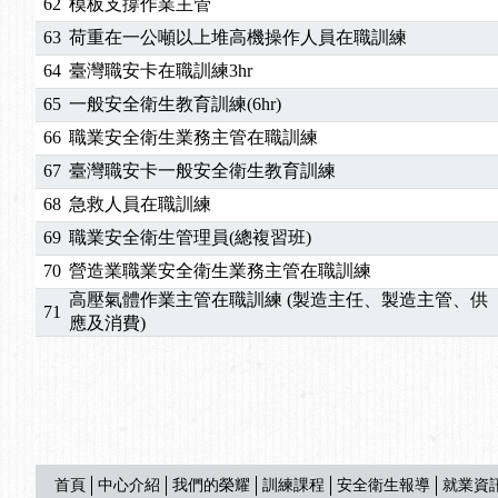
62
模板支撐作業主管
63
荷重在一公噸以上堆高機操作人員在職訓練
64
臺灣職安卡在職訓練3hr
65
一般安全衛生教育訓練(6hr)
66
職業安全衛生業務主管在職訓練
67
臺灣職安卡一般安全衛生教育訓練
68
急救人員在職訓練
69
職業安全衛生管理員(總複習班)
70
營造業職業安全衛生業務主管在職訓練
高壓氣體作業主管在職訓練 (製造主任、製造主管、供
71
應及消費)
首頁
中心介紹
我們的榮耀
訓練課程
安全衛生報導
就業資