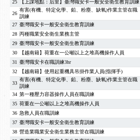
25
【上課地點：后里】臺灣職安卡一般安全衛生教育訓練
2025/01/21
「高壓氣體製造安全主任」、「隧道等襯砌作業主
有害(有機、特定化學、鉛、粉塵、缺氧)作業主管在職
26
訓測驗
2025/01/15
【線上課程】碳中和核心職能系列課程資訊
訓練
2026/07/15
【免費研習】115年製造業危害預防職場安衛法令研
27
臺灣職安卡一般安全衛生教育訓練
2026/07/08
【中心公告】因應颱風來襲，若遇停班停課消息 補
28
丙種職業安全衛生業務主管
2026/05/06
【產業人才投資】06/03-06/08堆高機課程，政府
29
臺灣職安卡一般安全衛生教育訓練
2026/04/24
【製程安全評估人員】開課囉
30
【越南籍】荷重在一公噸以上之堆高機操作人員
2025/11/11
【中心公告】颱風假11/12停班停課
31
臺灣職安卡在職訓練3hr
2025/11/10
【中心公告】因應颱風來襲，若遇停班停課消息 補
2025/10/30
【進修課程】2026年，課程意見蒐集~
32
【越南籍】使用起重機具吊掛作業人員(指揮手)
2025/08/20
【進修課程】SDS格式百百種？專業講師帶您判斷
有害(有機、特定化學、鉛、粉塵、缺氧)作業主管在職
33
2025/08/12
【中心公告】因應颱風來襲，若遇停班停課消息 補
訓練
2025/07/06
【中心公告】颱風假114/07/07停班停課
34
第一種壓力容器操作人員在職訓練
2025/06/06
【進修課程】～～前導課程看這邊推出囉～～
35
荷重在一公噸以上之堆高機操作人員
2025/05/29
【進修課程】前導課程推出公告！
36
急救人員在職訓練
2025/04/28
【進修課程】要怎麼進修自我？課程百百種選擇好
37
臺灣職安卡一般安全衛生教育訓練
2025/01/21
「高壓氣體製造安全主任」、「隧道等襯砌作業主
38
營造業職業安全衛生業務主管在職訓練
訓測驗
2025/01/15
【線上課程】碳中和核心職能系列課程資訊