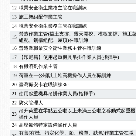
2026/04/24
【製程安全評估人員】開課囉
12
職業安全衛生業務主管在職訓練
2025/11/11
【中心公告】颱風假11/12停班停課
2025/11/10
【中心公告】因應颱風來襲，若遇停班停課消息 補
13
施工架組配作業主管
2025/10/30
【進修課程】2026年，課程意見蒐集~
14
職業安全衛生業務主管在職訓練
2025/08/20
【進修課程】SDS格式百百種？專業講師帶您判斷
營造作業主管(擋土支撐、露天開挖、模板支撐、施工
15
2025/08/12
【中心公告】因應颱風來襲，若遇停班停課消息 補
組配、鋼構組配、屋頂)在職訓練
2025/07/06
【中心公告】颱風假114/07/07停班停課
16
營造業職業安全衛生業務主管在職訓練
2025/06/06
【進修課程】～～前導課程看這邊推出囉～～
17
【印尼籍】使用起重機具吊掛作業人員(指揮手)
2025/05/29
【進修課程】前導課程推出公告！
18
有機溶劑作業主管
2025/04/28
【進修課程】要怎麼進修自我？課程百百種選擇好
19
荷重在一公噸以上堆高機操作人員在職訓練
2025/01/21
「高壓氣體製造安全主任」、「隧道等襯砌作業主
20
臺灣職安卡在職訓練3hr
訓測驗
2025/01/15
【線上課程】碳中和核心職能系列課程資訊
2026/07/15
【免費研習】115年製造業危害預防職場安衛法令研
21
使用起重機具吊掛作業人員(指揮手)
2026/07/08
【中心公告】因應颱風來襲，若遇停班停課消息 補
22
防火管理人
2026/05/06
【產業人才投資】06/03-06/08堆高機課程，政府
吊升荷重在零點五公噸以上未滿三公噸之移動式起重機
23
2026/04/24
【製程安全評估人員】開課囉
操作人員
2025/11/11
【中心公告】颱風假11/12停班停課
24
高壓氣體特定設備操作人員
2025/11/10
【中心公告】因應颱風來襲，若遇停班停課消息 補
有害(有機、特定化學、鉛、粉塵、缺氧)作業主管在職