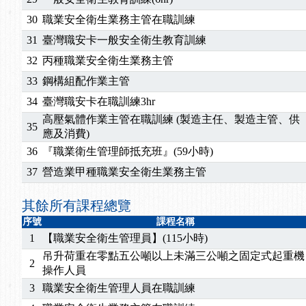
30
職業安全衛生業務主管在職訓練
31
臺灣職安卡一般安全衛生教育訓練
32
丙種職業安全衛生業務主管
33
鋼構組配作業主管
34
臺灣職安卡在職訓練3hr
高壓氣體作業主管在職訓練 (製造主任、製造主管、供
35
應及消費)
36
『職業衛生管理師抵充班』(59小時)
37
營造業甲種職業安全衛生業務主管
其餘所有課程總覽
序號
課程名稱
1
【職業安全衛生管理員】(115小時)
吊升荷重在零點五公噸以上未滿三公噸之固定式起重機
2
操作人員
3
職業安全衛生管理人員在職訓練