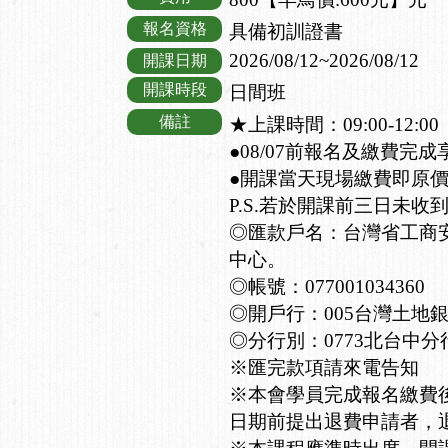
報名資格
具備初訓證書
2026/08/12~2026/08/12
開課日期
開課時段
日間班
備註
★上課時間：09:00-12:00
●08/07前報名及繳費完
●開課當天現場繳費即原
P.S.若於開課前三日未收
◎匯款戶名：台灣省工商
中心。
◎帳號：077001034360
◎開戶行：005台灣土地
◎分行別：0773北台中分
※匯完款項請來電告知
※本會學員完成報名繳費
日期前提出退費申請者，退