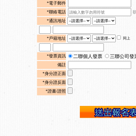
*電子郵件
*聯絡電話
*通訊地址
*戶籍地址
同上
*發票資訊
二聯個人發票
三聯公司發
備註
*身分證正面
*身分證反面
*證書/證照