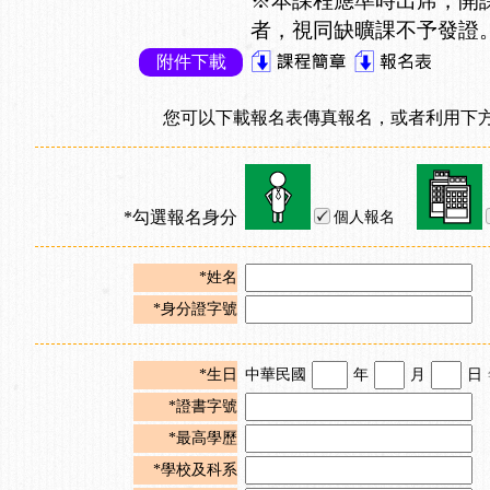
※本課程應準時出席，開
者，視同缺曠課不予發證
附件下載
您可以下載報名表傳真報名，或者利用下方
*勾選報名身分
個人報名
*姓名
*身分證字號
*生日
中華民國
年
月
日
*證書字號
*最高學歷
*學校及科系