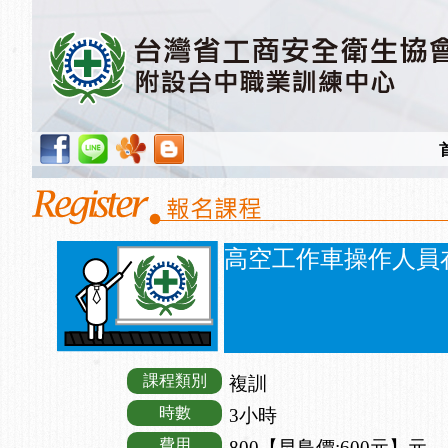
高空工作車操作人員
課程類別
複訓
時數
3小時
費用
800【早鳥價:600元】元