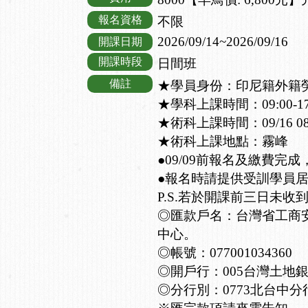
報名資格
不限
2026/09/14~2026/09/16
開課日期
開課時段
日間班
備註
★學員身份：印尼籍外籍
★學科上課時間：09:00-17:
★術科上課時間：09/16 08:
★術科上課地點：霧峰
●09/09前報名及繳費完成
●報名時請提供受訓學員
P.S.若於開課前三日未收
◎匯款戶名：台灣省工商
中心。
◎帳號：077001034360
◎開戶行：005台灣土地
◎分行別：0773北台中分