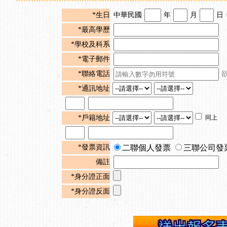
*生日
中華民國
年
月
日
*最高學歷
*學校及科系
*電子郵件
*聯絡電話
*通訊地址
*戶籍地址
同上
*發票資訊
二聯個人發票
三聯公司發
備註
*身分證正面
*身分證反面