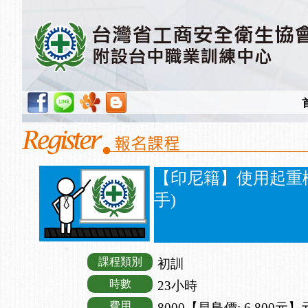
【印尼籍】使用起重
手)
課程類別
初訓
時數
23小時
費用
8000【早鳥價: 6,800元】