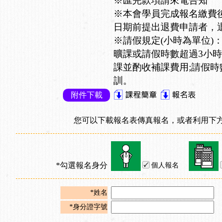
※匯完款項請來電告知
※本會學員完成報名繳費
日期前提出退費申請者，退
※請假規定(小時為單位)
曠課或請假時數超過3小時
課並酌收補課費用;請假時
訓。
附件下載
您可以下載報名表傳真報名，或者利用下方
*勾選報名身分
個人報名
*姓名
*身分證字號