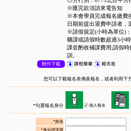
◎分行別：0773北台中分
※匯完款項請來電告知
※本會學員完成報名繳費
日期前提出退費申請者，退
※請假規定(小時為單位)
曠課或請假時數超過3小時
課並酌收補課費用;請假時
訓。
附件下載
您可以下載報名表傳真報名，或者利用下方
*勾選報名身分
個人報名
*姓名
*身分證字號