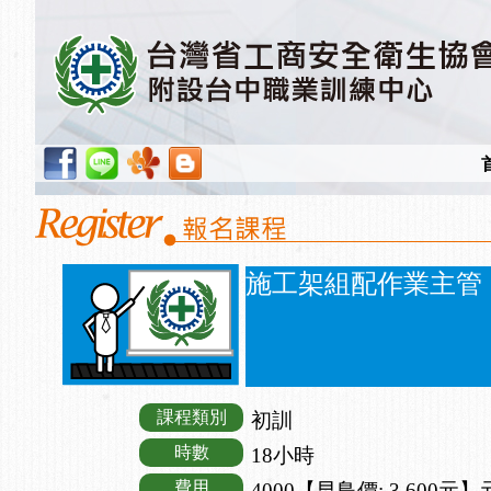
施工架組配作業主管
課程類別
初訓
時數
18小時
費用
4000【早鳥價: 3,600元】