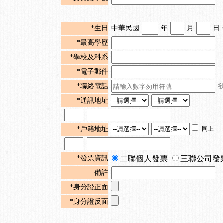
*生日
中華民國
年
月
日
*最高學歷
*學校及科系
*電子郵件
*聯絡電話
*通訊地址
*戶籍地址
同上
*發票資訊
二聯個人發票
三聯公司發
備註
*身分證正面
*身分證反面