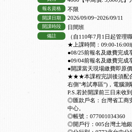
報名資格
不限
2026/09/09~2026/09/11
開課日期
開課時段
日間班
備註
（自110年7月1日起管
★上課時間：09:00-16:00或
●08/25前報名及繳費完成
●09/04前報名及繳費完成
●開課當天現場繳費即原
★★★本課程完訓後須配
右側”考試專區”)，電腦測
P.S.若於開課前三日未收
◎匯款戶名：台灣省工商
中心。
◎帳號：077001034360
◎開戶行：005台灣土地