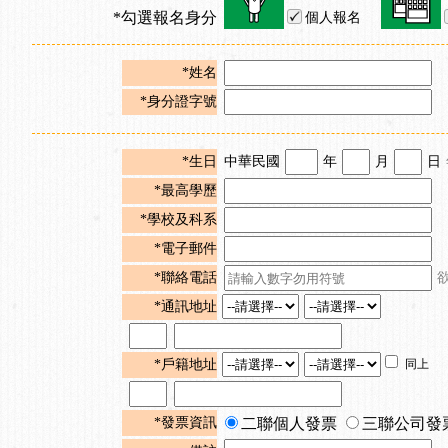
*勾選報名身分
個人報名
*姓名
*身分證字號
*生日
中華民國
年
月
日
*最高學歷
*學校及科系
*電子郵件
*聯絡電話
*通訊地址
*戶籍地址
同上
*發票資訊
二聯個人發票
三聯公司發