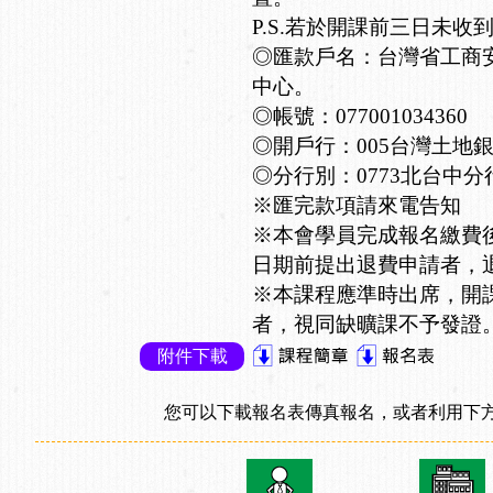
P.S.若於開課前三日未收
◎匯款戶名：台灣省工商
中心。
◎帳號：077001034360
◎開戶行：005台灣土地
◎分行別：0773北台中分
※匯完款項請來電告知
※本會學員完成報名繳費
日期前提出退費申請者，退
※本課程應準時出席，開
者，視同缺曠課不予發證
附件下載
您可以下載報名表傳真報名，或者利用下方