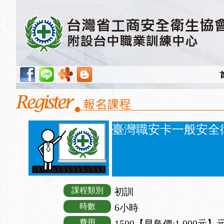
臺灣職安卡一般安全
課程類別
初訓
時數
6小時
費用
1500【早鳥價:1,000元】