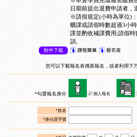
※本會學員完成報名繳費
日期前提出退費申請者，退
※請假規定(小時為單位)
曠課或請假時數超過3小時
課並酌收補課費用;請假時
訓。
附件下載
您可以下載報名表傳真報名，或者利用下方
*勾選報名身分
個人報名
*姓名
*身分證字號