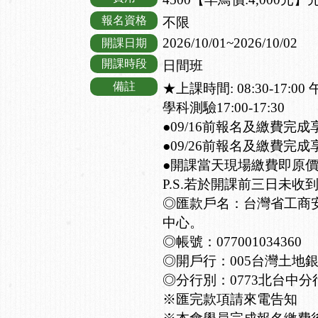
報名資格
不限
2026/10/01~2026/10/02
開課日期
開課時段
日間班
備註
★上課時間: 08:30-17:00
學科測驗17:00-17:30
●09/16前報名及繳費完成
●09/26前報名及繳費完成
●開課當天現場繳費即原
P.S.若於開課前三日未收
◎匯款戶名：台灣省工商
中心。
◎帳號：077001034360
◎開戶行：005台灣土地
◎分行別：0773北台中分
※匯完款項請來電告知