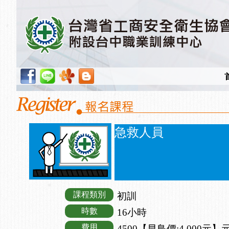
急救人員
課程類別
初訓
時數
16小時
費用
4500【早鳥價:4,000元】