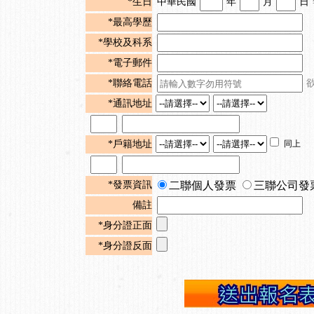
*生日
中華民國
年
月
日
*最高學歷
*學校及科系
*電子郵件
*聯絡電話
*通訊地址
*戶籍地址
同上
*發票資訊
二聯個人發票
三聯公司發
備註
*身分證正面
*身分證反面