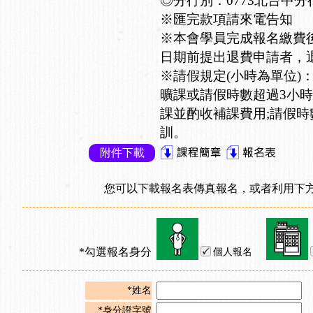
◎分行別：0773北台中分
※匯完款項請來電告知
※本會學員完成報名繳費
日期前提出退費申請者，退
※請假規定(小時為單位)
曠課或請假時數超過3小時
課並酌收補課費用;請假時
訓。
附件下載
您可以下載報名表傳真報名，或者利用下方
*勾選報名身分
個人報名
*姓名
*身分證字號