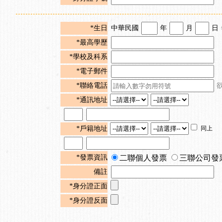
*生日
中華民國
年
月
日
*最高學歷
*學校及科系
*電子郵件
*聯絡電話
*通訊地址
*戶籍地址
同上
*發票資訊
二聯個人發票
三聯公司發
備註
*身分證正面
*身分證反面