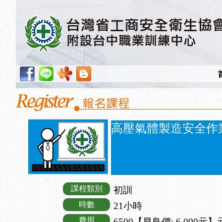
高壓氣體製造安全作
課程類別
初訓
時數
21小時
費用
6500【早鳥價: 6,000元】