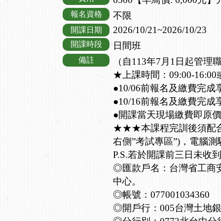
報名資格
不限
2026/10/21~2026/10/23
開課日期
開課時段
日間班
備註
（自113年7月1日起管
★上課時間：09:00-16:00或
●10/06前報名及繳費完成
●10/16前報名及繳費完成
●開課當天現場繳費即原
★★★本課程完訓後須配
右側”考試專區”)，電腦測
P.S.若於開課前三日未收
◎匯款戶名：台灣省工商
中心。
◎帳號：077001034360
◎開戶行：005台灣土地