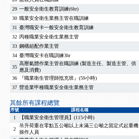
29
一般安全衛生教育訓練(6hr)
30
職業安全衛生業務主管在職訓練
31
臺灣職安卡一般安全衛生教育訓練
32
丙種職業安全衛生業務主管
33
鋼構組配作業主管
34
臺灣職安卡在職訓練3hr
高壓氣體作業主管在職訓練 (製造主任、製造主管、供
35
應及消費)
36
『職業衛生管理師抵充班』(59小時)
37
營造業甲種職業安全衛生業務主管
其餘所有課程總覽
序號
課程名稱
1
【職業安全衛生管理員】(115小時)
吊升荷重在零點五公噸以上未滿三公噸之固定式起重機
2
操作人員