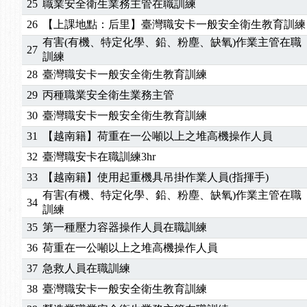
25
職業安全衛生業務主管在職訓練
2026/07/08
【中心公告】因應颱風來襲，若遇停班停課消息 補
26
【上課地點：后里】臺灣職安卡一般安全衛生教育訓練
2026/05/06
【產業人才投資】06/03-06/08堆高機課程，政府
有害(有機、特定化學、鉛、粉塵、缺氧)作業主管在職
27
2026/04/24
【製程安全評估人員】開課囉
訓練
2025/11/11
【中心公告】颱風假11/12停班停課
28
臺灣職安卡一般安全衛生教育訓練
2025/11/10
【中心公告】因應颱風來襲，若遇停班停課消息 補
29
丙種職業安全衛生業務主管
2025/10/30
【進修課程】2026年，課程意見蒐集~
30
臺灣職安卡一般安全衛生教育訓練
2025/08/20
【進修課程】SDS格式百百種？專業講師帶您判斷
31
【越南籍】荷重在一公噸以上之堆高機操作人員
2025/08/12
【中心公告】因應颱風來襲，若遇停班停課消息 補
2025/07/06
【中心公告】颱風假114/07/07停班停課
32
臺灣職安卡在職訓練3hr
2025/06/06
【進修課程】～～前導課程看這邊推出囉～～
33
【越南籍】使用起重機具吊掛作業人員(指揮手)
2025/05/29
【進修課程】前導課程推出公告！
有害(有機、特定化學、鉛、粉塵、缺氧)作業主管在職
34
2025/04/28
【進修課程】要怎麼進修自我？課程百百種選擇好
訓練
2025/01/21
「高壓氣體製造安全主任」、「隧道等襯砌作業主
35
第一種壓力容器操作人員在職訓練
訓測驗
2025/01/15
【線上課程】碳中和核心職能系列課程資訊
36
荷重在一公噸以上之堆高機操作人員
2026/07/15
【免費研習】115年製造業危害預防職場安衛法令研
37
急救人員在職訓練
2026/07/08
【中心公告】因應颱風來襲，若遇停班停課消息 補
38
臺灣職安卡一般安全衛生教育訓練
2026/05/06
【產業人才投資】06/03-06/08堆高機課程，政府