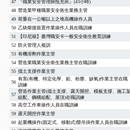
47
『職業安全管理師抵充班』(43小時)
48
營造業甲種職業安全衛生業務主管
49
荷重在一公噸以上之堆高機操作人員
50
乙炔熔接裝置作業操作人員在職訓練
51
【印尼籍】臺灣職安卡一般安全衛生教育訓練
52
防火管理人複訓
53
有機溶劑作業主管
54
營造業職業安全衛生業務主管在職訓練
55
擋土支撐作業主管
有害(有機、特定化學、鉛、粉塵、缺氧)作業主管在職
56
訓練
營造作業主管(擋土支撐、露天開挖、模板支撐、施工
57
組配、鋼構組配、屋頂)在職訓練
58
高空工作車操作人員在職訓練
59
露天開挖作業主管
60
起重機操作(固定式、移動式)暨吊掛作業人員在職訓練