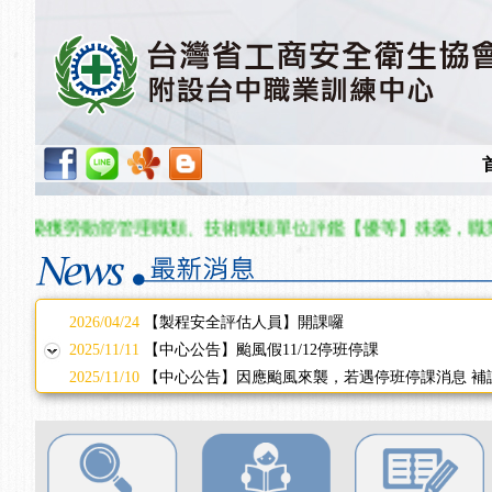
2025/08/20
【進修課程】SDS格式百百種？專業講師帶您判斷
2025/08/12
【中心公告】因應颱風來襲，若遇停班停課消息 補
2025/07/06
【中心公告】颱風假114/07/07停班停課
2025/06/06
【進修課程】～～前導課程看這邊推出囉～～
2025/05/29
【進修課程】前導課程推出公告！
2025/04/28
【進修課程】要怎麼進修自我？課程百百種選擇好
2025/01/21
「高壓氣體製造安全主任」、「隧道等襯砌作業主
訓測驗
2025/01/15
【線上課程】碳中和核心職能系列課程資訊
榮獲勞動部管理職類、技術職類單位評鑑【優等】殊榮，職業安
2026/07/15
【免費研習】115年製造業危害預防職場安衛法令研
2026/07/08
【中心公告】因應颱風來襲，若遇停班停課消息 補
2026/05/06
【產業人才投資】06/03-06/08堆高機課程，政府
2026/04/24
【製程安全評估人員】開課囉
2025/11/11
【中心公告】颱風假11/12停班停課
2025/11/10
【中心公告】因應颱風來襲，若遇停班停課消息 補
2025/10/30
【進修課程】2026年，課程意見蒐集~
2025/08/20
【進修課程】SDS格式百百種？專業講師帶您判斷
2025/08/12
【中心公告】因應颱風來襲，若遇停班停課消息 補
2025/07/06
【中心公告】颱風假114/07/07停班停課