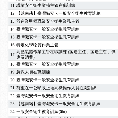
11
職業安全衛生業務主管在職訓練
2025/01/21
「高壓氣體製造安全主任」、「隧道等襯砌作業主
訓測驗
2025/01/15
【線上課程】碳中和核心職能系列課程資訊
12
【越南籍】臺灣職安卡一般安全衛生教育訓練
2026/07/15
【免費研習】115年製造業危害預防職場安衛法令研
13
營造業甲種職業安全衛生業務主管
2026/07/08
【中心公告】因應颱風來襲，若遇停班停課消息 補
14
臺灣職安卡一般安全衛生教育訓練
2026/05/06
【產業人才投資】06/03-06/08堆高機課程，政府
15
臺灣職安卡一般安全衛生教育訓練
2026/04/24
【製程安全評估人員】開課囉
16
特定化學物質作業主管
2025/11/11
【中心公告】颱風假11/12停班停課
高壓氣體作業主管在職訓練 (製造主任、製造主管、供
2025/11/10
【中心公告】因應颱風來襲，若遇停班停課消息 補
17
應及消費)
2025/10/30
【進修課程】2026年，課程意見蒐集~
18
臺灣職安卡一般安全衛生教育訓練
2025/08/20
【進修課程】SDS格式百百種？專業講師帶您判斷
2025/08/12
【中心公告】因應颱風來襲，若遇停班停課消息 補
19
急救人員在職訓練
2025/07/06
【中心公告】颱風假114/07/07停班停課
20
臺灣職安卡一般安全衛生教育訓練
2025/06/06
【進修課程】～～前導課程看這邊推出囉～～
21
荷重在一公噸以上堆高機操作人員在職訓練
2025/05/29
【進修課程】前導課程推出公告！
22
臺灣職安卡一般安全衛生教育訓練
2025/04/28
【進修課程】要怎麼進修自我？課程百百種選擇好
23
【越南籍】臺灣職安卡一般安全衛生教育訓練
2025/01/21
「高壓氣體製造安全主任」、「隧道等襯砌作業主
訓測驗
2025/01/15
【線上課程】碳中和核心職能系列課程資訊
24
一般安全衛生教育訓練(6hr)
2026/07/15
【免費研習】115年製造業危害預防職場安衛法令研