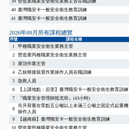
2026/04/24
【製程安全評估人員】開課囉
39
營造業職業安全衛生業務主管在職訓練
2025/11/11
【中心公告】颱風假11/12停班停課
40
臺灣職安卡一般安全衛生教育訓練
2025/11/10
【中心公告】因應颱風來襲，若遇停班停課消息 補
41
臺灣職安卡一般安全衛生教育訓練
2025/10/30
【進修課程】2026年，課程意見蒐集~
2025/08/20
【進修課程】SDS格式百百種？專業講師帶您判斷
2026年09月所有課程總覽
2025/08/12
【中心公告】因應颱風來襲，若遇停班停課消息 補
序號
課程名稱
2025/07/06
【中心公告】颱風假114/07/07停班停課
1
甲種職業安全衛生業務主管
2025/06/06
【進修課程】～～前導課程看這邊推出囉～～
2
營造業丙種職業安全衛生業務主管
2025/05/29
【進修課程】前導課程推出公告！
3
屋頂作業主管
2025/04/28
【進修課程】要怎麼進修自我？課程百百種選擇好
4
乙炔熔接裝置作業操作人員在職訓練
2025/01/21
「高壓氣體製造安全主任」、「隧道等襯砌作業主
訓測驗
2025/01/15
【線上課程】碳中和核心職能系列課程資訊
5
急救人員
2026/07/15
【免費研習】115年製造業危害預防職場安衛法令研
6
【上課地點：后里】臺灣職安卡一般安全衛生教育訓練
2026/07/08
【中心公告】因應颱風來襲，若遇停班停課消息 補
7
『職業安全管理師抵充班』(43小時)
2026/05/06
【產業人才投資】06/03-06/08堆高機課程，政府
吊升荷重在零點五公噸以上未滿三公噸之固定式起重機
2026/04/24
【製程安全評估人員】開課囉
8
操作人員
2025/11/11
【中心公告】颱風假11/12停班停課
9
【越南籍】臺灣職安卡一般安全衛生教育訓練
2025/11/10
【中心公告】因應颱風來襲，若遇停班停課消息 補
10
營造業甲種職業安全衛生業務主管