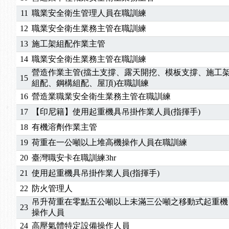
2025/10/30
【進修課程】2026年，課程意見蒐集~
11
職業安全衛生管理人員在職訓練
2025/08/20
【進修課程】SDS格式百百種？專業講師帶您判斷
2025/08/12
【中心公告】因應颱風來襲，若遇停班停課消息 補
12
職業安全衛生業務主管在職訓練
2025/07/06
【中心公告】颱風假114/07/07停班停課
13
施工架組配作業主管
2025/06/06
【進修課程】～～前導課程看這邊推出囉～～
14
職業安全衛生業務主管在職訓練
2025/05/29
【進修課程】前導課程推出公告！
營造作業主管(擋土支撐、露天開挖、模板支撐、施工
15
2025/04/28
【進修課程】要怎麼進修自我？課程百百種選擇好
組配、鋼構組配、屋頂)在職訓練
2025/01/21
「高壓氣體製造安全主任」、「隧道等襯砌作業主
16
營造業職業安全衛生業務主管在職訓練
訓測驗
2025/01/15
【線上課程】碳中和核心職能系列課程資訊
17
【印尼籍】使用起重機具吊掛作業人員(指揮手)
2026/07/15
【免費研習】115年製造業危害預防職場安衛法令研
18
有機溶劑作業主管
2026/07/08
【中心公告】因應颱風來襲，若遇停班停課消息 補
19
荷重在一公噸以上堆高機操作人員在職訓練
2026/05/06
【產業人才投資】06/03-06/08堆高機課程，政府
2026/04/24
【製程安全評估人員】開課囉
20
臺灣職安卡在職訓練3hr
2025/11/11
【中心公告】颱風假11/12停班停課
21
使用起重機具吊掛作業人員(指揮手)
2025/11/10
【中心公告】因應颱風來襲，若遇停班停課消息 補
22
防火管理人
2025/10/30
【進修課程】2026年，課程意見蒐集~
吊升荷重在零點五公噸以上未滿三公噸之移動式起重機
2025/08/20
【進修課程】SDS格式百百種？專業講師帶您判斷
23
操作人員
2025/08/12
【中心公告】因應颱風來襲，若遇停班停課消息 補
24
高壓氣體特定設備操作人員