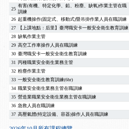
2025/07/06
【中心公告】颱風假114/07/07停班停課
有害(有機、特定化學、鉛、粉塵、缺氧)作業主管在職
25
2025/06/06
【進修課程】～～前導課程看這邊推出囉～～
訓練
2025/05/29
【進修課程】前導課程推出公告！
26
起重機操作(固定式、移動式)暨吊掛作業人員在職訓練
2025/04/28
【進修課程】要怎麼進修自我？課程百百種選擇好
27
【上課地點：后里】臺灣職安卡一般安全衛生教育訓練
2025/01/21
「高壓氣體製造安全主任」、「隧道等襯砌作業主
28
缺氧作業主管
訓測驗
2025/01/15
【線上課程】碳中和核心職能系列課程資訊
2026/07/15
【免費研習】115年製造業危害預防職場安衛法令研
29
高空工作車操作人員在職訓練
2026/07/08
【中心公告】因應颱風來襲，若遇停班停課消息 補
30
臺灣職安卡一般安全衛生教育訓練
2026/05/06
【產業人才投資】06/03-06/08堆高機課程，政府
31
丙種職業安全衛生業務主管
2026/04/24
【製程安全評估人員】開課囉
32
粉塵作業主管
2025/11/11
【中心公告】颱風假11/12停班停課
33
一般安全衛生教育訓練(6hr)
2025/11/10
【中心公告】因應颱風來襲，若遇停班停課消息 補
2025/10/30
【進修課程】2026年，課程意見蒐集~
34
職業安全衛生業務主管在職訓練
2025/08/20
【進修課程】SDS格式百百種？專業講師帶您判斷
35
營造業職業安全衛生業務主管在職訓練
2025/08/12
【中心公告】因應颱風來襲，若遇停班停課消息 補
36
急救人員在職訓練
2025/07/06
【中心公告】颱風假114/07/07停班停課
37
高壓氣體(特定設備、容器)操作人員在職訓練
2025/06/06
【進修課程】～～前導課程看這邊推出囉～～
2025/05/29
【進修課程】前導課程推出公告！
2026年10月所有課程總覽