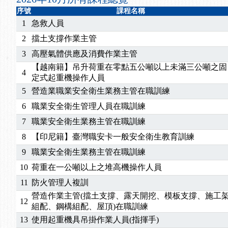
2025/04/28
【進修課程】要怎麼進修自我？課程百百種選擇好
序號
課程名稱
2025/01/21
「高壓氣體製造安全主任」、「隧道等襯砌作業主
1
急救人員
訓測驗
2025/01/15
【線上課程】碳中和核心職能系列課程資訊
2
擋土支撐作業主管
3
高壓氣體供應及消費作業主管
【越南籍】吊升荷重在零點五公噸以上未滿三公噸之固
4
定式起重機操作人員
5
營造業職業安全衛生業務主管在職訓練
6
職業安全衛生管理人員在職訓練
7
職業安全衛生業務主管在職訓練
8
【印尼籍】臺灣職安卡一般安全衛生教育訓練
9
職業安全衛生業務主管在職訓練
10
荷重在一公噸以上之堆高機操作人員
11
防火管理人複訓
營造作業主管(擋土支撐、露天開挖、模板支撐、施工
12
組配、鋼構組配、屋頂)在職訓練
13
使用起重機具吊掛作業人員(指揮手)