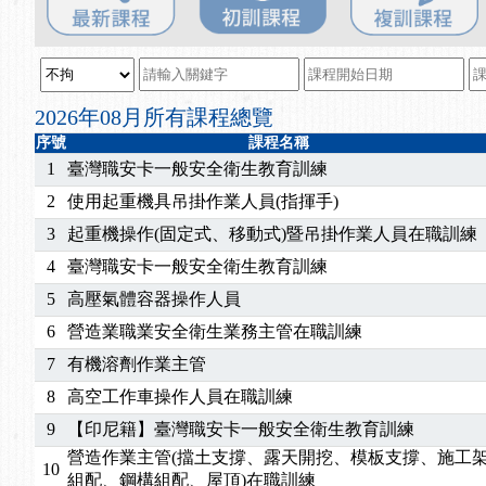
2025/06/06
【進修課程】～～前導課程看這邊推出囉～～
2025/05/29
【進修課程】前導課程推出公告！
2025/04/28
【進修課程】要怎麼進修自我？課程百百種選擇好
2025/01/21
「高壓氣體製造安全主任」、「隧道等襯砌作業主
2026年08月所有課程總覽
訓測驗
2025/01/15
【線上課程】碳中和核心職能系列課程資訊
序號
課程名稱
2026/07/15
【免費研習】115年製造業危害預防職場安衛法令研
1
臺灣職安卡一般安全衛生教育訓練
2026/07/08
【中心公告】因應颱風來襲，若遇停班停課消息 補
2
使用起重機具吊掛作業人員(指揮手)
2026/05/06
【產業人才投資】06/03-06/08堆高機課程，政府
3
起重機操作(固定式、移動式)暨吊掛作業人員在職訓練
2026/04/24
【製程安全評估人員】開課囉
4
臺灣職安卡一般安全衛生教育訓練
2025/11/11
【中心公告】颱風假11/12停班停課
2025/11/10
【中心公告】因應颱風來襲，若遇停班停課消息 補
5
高壓氣體容器操作人員
2025/10/30
【進修課程】2026年，課程意見蒐集~
6
營造業職業安全衛生業務主管在職訓練
2025/08/20
【進修課程】SDS格式百百種？專業講師帶您判斷
7
有機溶劑作業主管
2025/08/12
【中心公告】因應颱風來襲，若遇停班停課消息 補
8
高空工作車操作人員在職訓練
2025/07/06
【中心公告】颱風假114/07/07停班停課
9
【印尼籍】臺灣職安卡一般安全衛生教育訓練
2025/06/06
【進修課程】～～前導課程看這邊推出囉～～
2025/05/29
【進修課程】前導課程推出公告！
營造作業主管(擋土支撐、露天開挖、模板支撐、施工
10
組配、鋼構組配、屋頂)在職訓練
2025/04/28
【進修課程】要怎麼進修自我？課程百百種選擇好