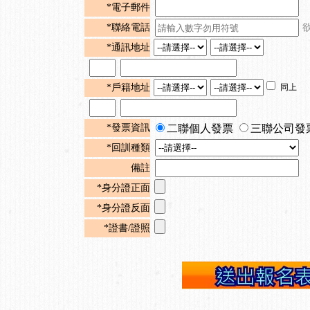
*電子郵件
*聯絡電話
*通訊地址
*戶籍地址
同上
*發票資訊
二聯個人發票
三聯公司發
*回訓種類
備註
*身分證正面
*身分證反面
*證書/證照