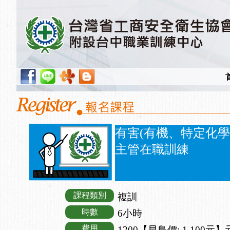
有害(有機、特定化
主管在職訓練
課程類別
複訓
時數
6小時
費用
1200【早鳥價: 1,100元】