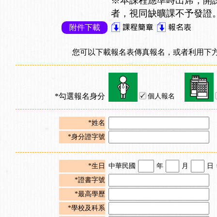
※本課程應準時出席，開
者，視同缺曠課不予發證
附件下載
您可以下載報名表傳真報名，或者利用下方
*勾選報名身分
個人報名
*姓名
*身分證字號
*生日
中華民國
年
月
日
*證書字號
*最高學歷
*學校及科系