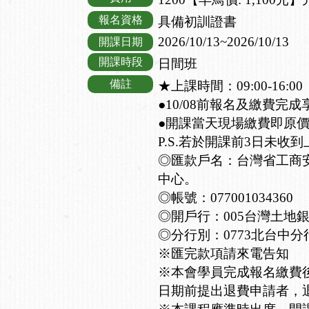
報名資格
具備初訓證書
2026/10/13~2026/10/13
開課日期
開課時段
日間班
備註
★上課時間：09:00-16:00
●10/08前報名及繳費完成
●開課當天現場繳費即原
P.S.若於開課前3日未
◎匯款戶名：台灣省工商
中心。
◎帳號：077001034360
◎開戶行：005台灣土地
◎分行別：0773北台中分
※匯完款項請來電告知
※本會學員完成報名繳費
日期前提出退費申請者，退