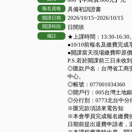
報名資格
具備初訓證書
2026/10/15~2026/10/15
開課日期
開課時段
日間班
備註
★上課時間：13:30-16:30
●10/10前報名及繳費完
●開課當天現場繳費即原
P.S.若於開課前三日未收
◎匯款戶名：台灣省工商
中心。
◎帳號：077001034360
◎開戶行：005台灣土地
◎分行別：0773北台中分
※匯完款項請來電告知
※本會學員完成報名繳費
日期前提出退費申請者，退