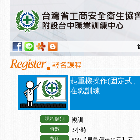
起重機操作(固定式
在職訓練
課程類別
複訓
時數
3小時
費用
800【早鳥價:600元】元