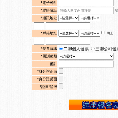
*電子郵件
*聯絡電話
*通訊地址
*戶籍地址
同上
*發票資訊
二聯個人發票
三聯公司發
*回訓種類
備註
*身分證正面
*身分證反面
*證書/證照