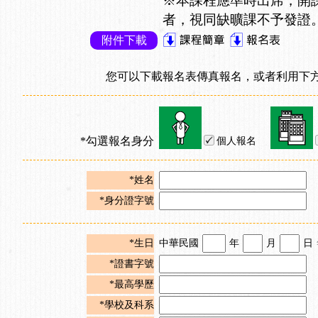
※本課程應準時出席，開
者，視同缺曠課不予發證
附件下載
您可以下載報名表傳真報名，或者利用下方
*勾選報名身分
個人報名
*姓名
*身分證字號
*生日
中華民國
年
月
日
*證書字號
*最高學歷
*學校及科系