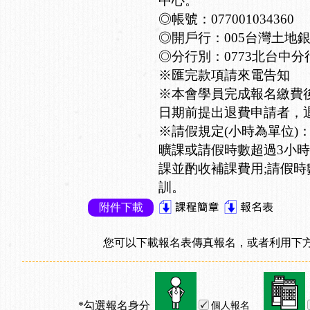
中心。
◎帳號：077001034360
◎開戶行：005台灣土地
◎分行別：0773北台中分
※匯完款項請來電告知
※本會學員完成報名繳費
日期前提出退費申請者，退
※請假規定(小時為單位)
曠課或請假時數超過3小時
課並酌收補課費用;請假時
訓。
附件下載
您可以下載報名表傳真報名，或者利用下方
*勾選報名身分
個人報名