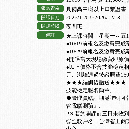
報名資格
具備高中職以上畢業證書
2026/11/03~2026/12/18
開課日期
開課時段
夜間班
備註
★上課時間：星期一～五18:00-
●10/19前報名及繳費完成
●10/29前報名及繳費完成
●開課當天現場繳費即原
●以上價格不含技能檢定相關
元、測驗通過後證照費16
★★★結訓後贈送★★★
技能檢定報名簡章。
◆管理員結訓期滿證明可
管電腦測驗』。
P.S.若於開課前三日未收
◎匯款戶名：台灣省工商