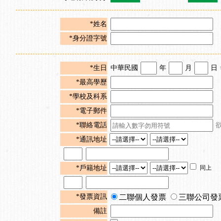
*姓名
*身分證字號
*生日
中華民國
年
月
日
*最高學歷
*學校及科系
*電子郵件
*聯絡電話
*通訊地址
*戶籍地址
同上
*發票資訊
二聯個人發票
三聯公司發
備註