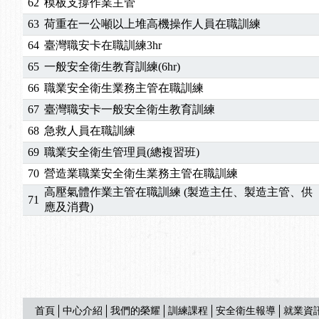
62
模板支撐作業主管
63
荷重在一公噸以上堆高機操作人員在職訓練
64
臺灣職安卡在職訓練3hr
65
一般安全衛生教育訓練(6hr)
66
職業安全衛生業務主管在職訓練
67
臺灣職安卡一般安全衛生教育訓練
68
急救人員在職訓練
69
職業安全衛生管理員(總複習班)
70
營造業職業安全衛生業務主管在職訓練
高壓氣體作業主管在職訓練 (製造主任、製造主管、供
71
應及消費)
首頁
中心介紹
我們的榮耀
訓練課程
安全衛生報導
就業資