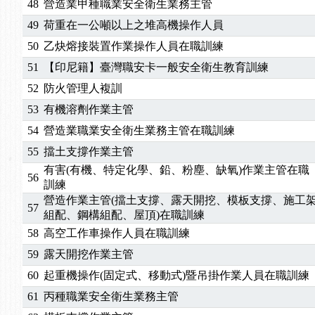
48
營造業甲種職業安全衛生業務主管
49
荷重在一公噸以上之堆高機操作人員
50
乙炔熔接裝置作業操作人員在職訓練
51
【印尼籍】臺灣職安卡一般安全衛生教育訓練
52
防火管理人複訓
53
有機溶劑作業主管
54
營造業職業安全衛生業務主管在職訓練
55
擋土支撐作業主管
有害(有機、特定化學、鉛、粉塵、缺氧)作業主管在職
56
訓練
營造作業主管(擋土支撐、露天開挖、模板支撐、施工
57
組配、鋼構組配、屋頂)在職訓練
58
高空工作車操作人員在職訓練
59
露天開挖作業主管
60
起重機操作(固定式、移動式)暨吊掛作業人員在職訓練
61
丙種職業安全衛生業務主管