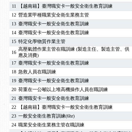
11
【越南籍】臺灣職安卡一般安全衛生教育訓練
2025/06/06
【進修課程】～～前導課程看這邊推出囉～～
2025/05/29
【進修課程】前導課程推出公告！
12
營造業甲種職業安全衛生業務主管
2025/04/28
【進修課程】要怎麼進修自我？課程百百種選擇好
13
臺灣職安卡一般安全衛生教育訓練
2025/01/21
「高壓氣體製造安全主任」、「隧道等襯砌作業主
14
臺灣職安卡一般安全衛生教育訓練
訓測驗
2025/01/15
【線上課程】碳中和核心職能系列課程資訊
15
特定化學物質作業主管
2026/07/15
【免費研習】115年製造業危害預防職場安衛法令研
高壓氣體作業主管在職訓練 (製造主任、製造主管、供
2026/07/08
【中心公告】因應颱風來襲，若遇停班停課消息 補
16
應及消費)
2026/05/06
【產業人才投資】06/03-06/08堆高機課程，政府
17
臺灣職安卡一般安全衛生教育訓練
2026/04/24
【製程安全評估人員】開課囉
18
急救人員在職訓練
2025/11/11
【中心公告】颱風假11/12停班停課
2025/11/10
【中心公告】因應颱風來襲，若遇停班停課消息 補
19
臺灣職安卡一般安全衛生教育訓練
2025/10/30
【進修課程】2026年，課程意見蒐集~
20
荷重在一公噸以上堆高機操作人員在職訓練
2025/08/20
【進修課程】SDS格式百百種？專業講師帶您判斷
21
臺灣職安卡一般安全衛生教育訓練
2025/08/12
【中心公告】因應颱風來襲，若遇停班停課消息 補
22
【越南籍】臺灣職安卡一般安全衛生教育訓練
2025/07/06
【中心公告】颱風假114/07/07停班停課
23
一般安全衛生教育訓練(6hr)
2025/06/06
【進修課程】～～前導課程看這邊推出囉～～
2025/05/29
【進修課程】前導課程推出公告！
24
職業安全衛生業務主管在職訓練
2025/04/28
【進修課程】要怎麼進修自我？課程百百種選擇好