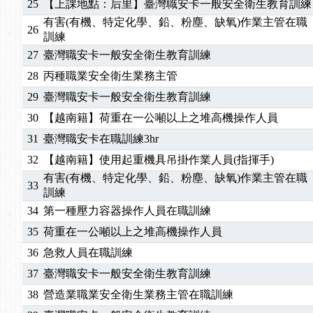
25
【上課地點：后里】臺灣職安卡一般安全衛生教育訓練
2025/01/21
「高壓氣體製造安全主任」、「隧道等襯砌作業主
有害(有機、特定化學、鉛、粉塵、缺氧)作業主管在職
26
訓測驗
2025/01/15
【線上課程】碳中和核心職能系列課程資訊
訓練
2026/07/15
【免費研習】115年製造業危害預防職場安衛法令研
27
臺灣職安卡一般安全衛生教育訓練
2026/07/08
【中心公告】因應颱風來襲，若遇停班停課消息 補
28
丙種職業安全衛生業務主管
2026/05/06
【產業人才投資】06/03-06/08堆高機課程，政府
29
臺灣職安卡一般安全衛生教育訓練
2026/04/24
【製程安全評估人員】開課囉
30
【越南籍】荷重在一公噸以上之堆高機操作人員
2025/11/11
【中心公告】颱風假11/12停班停課
31
臺灣職安卡在職訓練3hr
2025/11/10
【中心公告】因應颱風來襲，若遇停班停課消息 補
2025/10/30
【進修課程】2026年，課程意見蒐集~
32
【越南籍】使用起重機具吊掛作業人員(指揮手)
2025/08/20
【進修課程】SDS格式百百種？專業講師帶您判斷
有害(有機、特定化學、鉛、粉塵、缺氧)作業主管在職
33
2025/08/12
【中心公告】因應颱風來襲，若遇停班停課消息 補
訓練
2025/07/06
【中心公告】颱風假114/07/07停班停課
34
第一種壓力容器操作人員在職訓練
2025/06/06
【進修課程】～～前導課程看這邊推出囉～～
35
荷重在一公噸以上之堆高機操作人員
2025/05/29
【進修課程】前導課程推出公告！
36
急救人員在職訓練
2025/04/28
【進修課程】要怎麼進修自我？課程百百種選擇好
37
臺灣職安卡一般安全衛生教育訓練
2025/01/21
「高壓氣體製造安全主任」、「隧道等襯砌作業主
38
營造業職業安全衛生業務主管在職訓練
訓測驗
2025/01/15
【線上課程】碳中和核心職能系列課程資訊