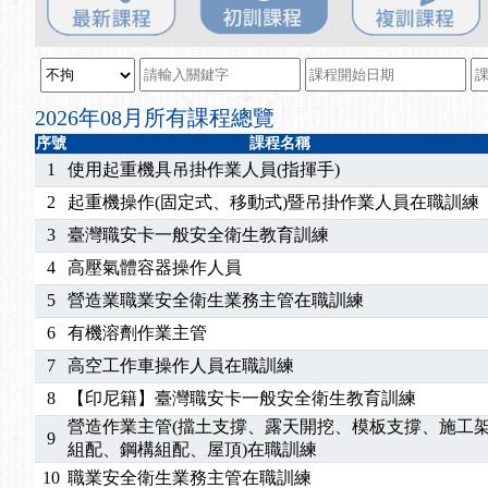
2025/08/20
【進修課程】SDS格式百百種？專業講師帶您判斷
2025/08/12
【中心公告】因應颱風來襲，若遇停班停課消息 補
2025/07/06
【中心公告】颱風假114/07/07停班停課
2025/06/06
【進修課程】～～前導課程看這邊推出囉～～
2026年08月所有課程總覽
2025/05/29
【進修課程】前導課程推出公告！
序號
課程名稱
2025/04/28
【進修課程】要怎麼進修自我？課程百百種選擇好
1
使用起重機具吊掛作業人員(指揮手)
2025/01/21
「高壓氣體製造安全主任」、「隧道等襯砌作業主
2
起重機操作(固定式、移動式)暨吊掛作業人員在職訓練
訓測驗
2025/01/15
【線上課程】碳中和核心職能系列課程資訊
3
臺灣職安卡一般安全衛生教育訓練
2026/07/15
【免費研習】115年製造業危害預防職場安衛法令研
4
高壓氣體容器操作人員
2026/07/08
【中心公告】因應颱風來襲，若遇停班停課消息 補
2026/05/06
【產業人才投資】06/03-06/08堆高機課程，政府
5
營造業職業安全衛生業務主管在職訓練
2026/04/24
【製程安全評估人員】開課囉
6
有機溶劑作業主管
2025/11/11
【中心公告】颱風假11/12停班停課
7
高空工作車操作人員在職訓練
2025/11/10
【中心公告】因應颱風來襲，若遇停班停課消息 補
8
【印尼籍】臺灣職安卡一般安全衛生教育訓練
2025/10/30
【進修課程】2026年，課程意見蒐集~
營造作業主管(擋土支撐、露天開挖、模板支撐、施工
2025/08/20
【進修課程】SDS格式百百種？專業講師帶您判斷
9
組配、鋼構組配、屋頂)在職訓練
2025/08/12
【中心公告】因應颱風來襲，若遇停班停課消息 補
10
職業安全衛生業務主管在職訓練
2025/07/06
【中心公告】颱風假114/07/07停班停課