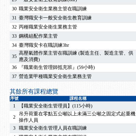
30
職業安全衛生業務主管在職訓練
31
臺灣職安卡一般安全衛生教育訓練
32
丙種職業安全衛生業務主管
33
鋼構組配作業主管
34
臺灣職安卡在職訓練3hr
高壓氣體作業主管在職訓練 (製造主任、製造主管、供
35
應及消費)
36
『職業衛生管理師抵充班』(59小時)
37
營造業甲種職業安全衛生業務主管
其餘所有課程總覽
序號
課程名稱
1
【職業安全衛生管理員】(115小時)
吊升荷重在零點五公噸以上未滿三公噸之固定式起重機
2
操作人員
3
職業安全衛生管理人員在職訓練