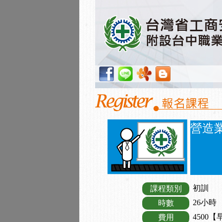
營造
初訓
課程類別
26小時
時數
4500【
費用