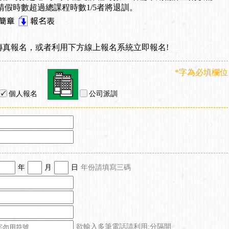
請假時數超過總課程時數1/5者將退訓。
傳真報名，或者利用下方線上報名系統立即報名!
*字為必填欄位
個人報名
公司派訓
年
月
日
年份請填寫三碼
欲輸入多筆電話請利用;分隔開