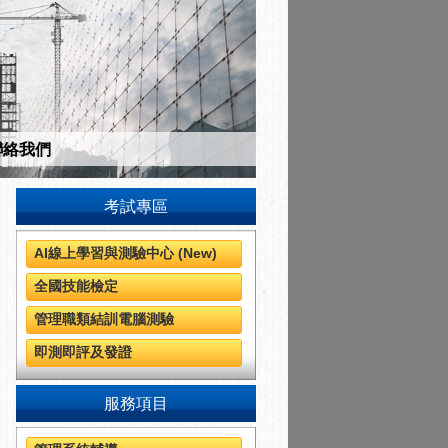
聯絡我們
考試專區
AI線上學習與測驗中心 (New)
全國技能檢定
管理職類結訓電腦測驗
即測即評及發證
服務項目