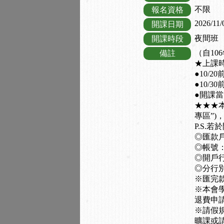
不限
報名資格
2026/11/
開課日期
夜間班
開課時段
（自10
備註
★上課時間：
●10/
●10/
●開課
★★★
專區”)
P.S.
◎匯款
◎帳號：0
◎開戶行
◎分行別
※匯完
※本會
退費申
※請假規
曠課或