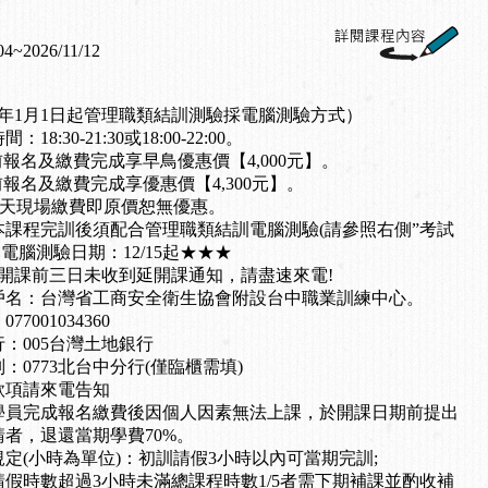
04~2026/11/12
6年1月1日起管理職類結訓測驗採電腦測驗方式）
18:30-21:30或18:00-22:00。
20前報名及繳費完成享早鳥優惠價【4,000元】。
30前報名及繳費完成享優惠價【4,300元】。
當天現場繳費即原價恕無優惠。
本課程完訓後須配合管理職類結訓電腦測驗(請參照右側”考試
，電腦測驗日期：12/15起★★★
若於開課前三日未收到延開課通知，請盡速來電!
戶名：台灣省工商安全衛生協會附設台中職業訓練中心。
77001034360
：005台灣土地銀行
：0773北台中分行(僅臨櫃需填)
款項請來電告知
學員完成報名繳費後因個人因素無法上課，於開課日期前提出
請者，退還當期學費70%。
定(小時為單位)：初訓請假3小時以內可當期完訓;
請假時數超過3小時未滿總課程時數1/5者需下期補課並酌收補