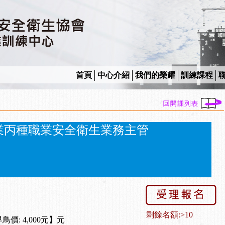
首頁
中心介紹
我們的榮耀
訓練課程
業丙種職業安全衛生業務主管
剩餘名額:>10
早鳥價: 4,000元】元