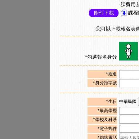
課費用;
附件下載
您可以下載報名表
*勾選報名身分
*姓名
*身分證字號
*生日
中華民國
*最高學歷
*學校及科系
*電子郵件
*聯絡電話