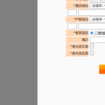
*通訊地址
*戶籍地址
*發票資訊
二聯
備註
*身分證正面
*身分證反面