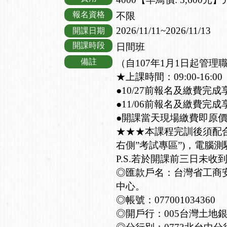
報名資格
不限
2026/11/11~2026/11/13
開課日期
開課時段
日間班
備註
（自107年1月1日起管
★上課時間：09:00-16:00
●10/27前報名及繳費完成
●11/06前報名及繳費完成
●開課當天現場繳費即原
★★★本課程完訓後須配
右側”考試專區”)，電腦測
P.S.若於開課前三日未收
◎匯款戶名：台灣省工商
中心。
◎帳號：077001034360
◎開戶行：005台灣土地