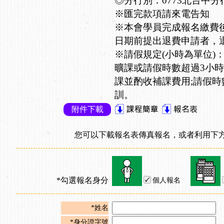
◎分行別：0773北台中分
※匯完款項請來電告知
※本會學員完成報名繳費
日期前提出退費申請者，退
※請假規定(小時為單位)
曠課或請假時數超過3小時
課並酌收補課費用;請假時
訓。
附件下載
您可以下載報名表傳真報名，或者利用下方
*勾選報名身分
個人報名
*姓名
*身分證字號