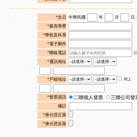
*生日
中華民國
年
月
日
*最高學歷
*學校及科系
*電子郵件
*聯絡電話
*通訊地址
*戶籍地址
同上
*發票資訊
二聯個人發票
三聯公司發
備註
*身分證正面
*身分證反面