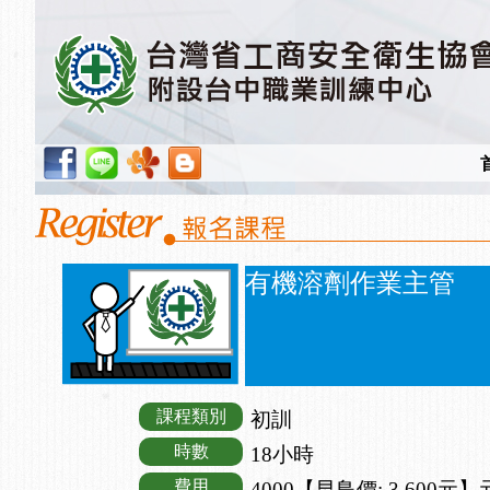
有機溶劑作業主管
課程類別
初訓
時數
18小時
費用
4000【早鳥價: 3,600元】