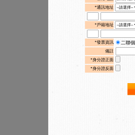
*通訊地址
*戶籍地址
*發票資訊
二聯
備註
*身分證正面
*身分證反面