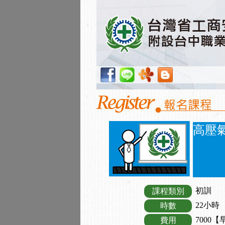
高壓
初訓
課程類別
22小時
時數
7000【
費用