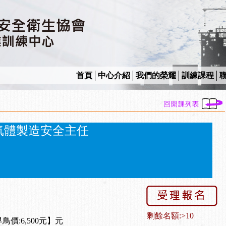
首頁
中心介紹
我們的榮耀
訓練課程
氣體製造安全主任
剩餘名額:>10
早鳥價:6,500元】元