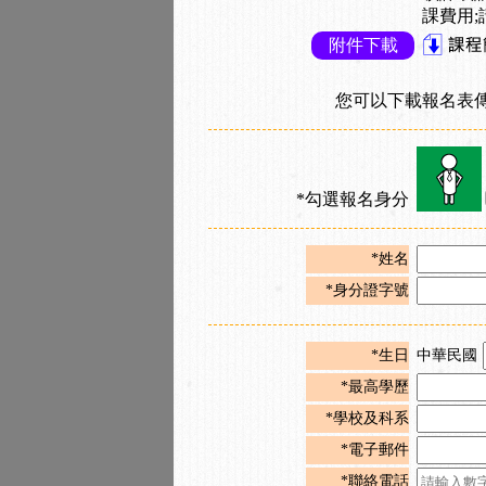
課費用;
附件下載
您可以下載報名表
*勾選報名身分
*姓名
*身分證字號
*生日
中華民國
*最高學歷
*學校及科系
*電子郵件
*聯絡電話