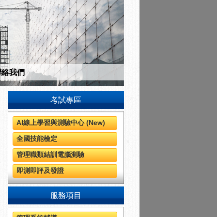
聯絡我們
考試專區
AI線上學習與測驗中心 (New)
全國技能檢定
管理職類結訓電腦測驗
即測即評及發證
服務項目