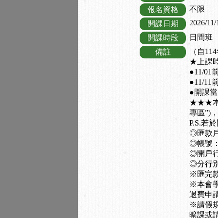
不限
報名資格
2026/11/
開課日期
日間班
開課時段
（自11
備註
★上課時間
●11/
●11/
●開課
★★★
專區”)
P.S.
◎匯款
◎帳號：0
◎開戶行
◎分行別
※匯完
※本會
退費申
※請假規
曠課或