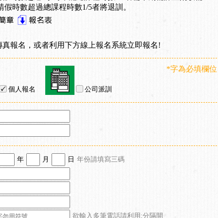
請假時數超過總課程時數1/5者將退訓。
傳真報名，或者利用下方線上報名系統立即報名!
*字為必填欄位
個人報名
公司派訓
年
月
日
年份請填寫三碼
欲輸入多筆電話請利用;分隔開