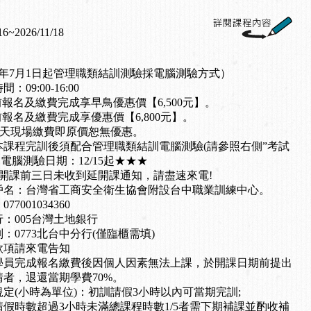
16~2026/11/18
4年7月1日起管理職類結訓測驗採電腦測驗方式）
：09:00-16:00
01前報名及繳費完成享早鳥優惠價【6,500元】。
11前報名及繳費完成享優惠價【6,800元】。
當天現場繳費即原價恕無優惠。
本課程完訓後須配合管理職類結訓電腦測驗(請參照右側”考試
，電腦測驗日期：12/15起★★★
若於開課前三日未收到延開課通知，請盡速來電!
戶名：台灣省工商安全衛生協會附設台中職業訓練中心。
77001034360
：005台灣土地銀行
：0773北台中分行(僅臨櫃需填)
款項請來電告知
學員完成報名繳費後因個人因素無法上課，於開課日期前提出
請者，退還當期學費70%。
定(小時為單位)：初訓請假3小時以內可當期完訓;
請假時數超過3小時未滿總課程時數1/5者需下期補課並酌收補