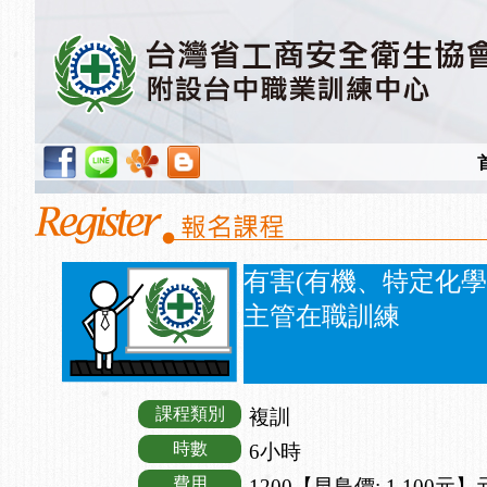
有害(有機、特定化
主管在職訓練
課程類別
複訓
時數
6小時
費用
1200【早鳥價: 1,100元】