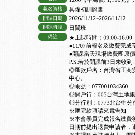
報名資格
具備初訓證書
2026/11/12~2026/11/12
開課日期
開課時段
日間班
備註
★上課時間：09:00-16:00
●11/07前報名及繳費完成
●開課當天現場繳費即原
P.S.若於開課前3日未
◎匯款戶名：台灣省工商
中心。
◎帳號：077001034360
◎開戶行：005台灣土地
◎分行別：0773北台中分
※匯完款項請來電告知
※本會學員完成報名繳費
日期前提出退費申請者，退