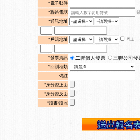
*電子郵件
*聯絡電話
*通訊地址
*戶籍地址
同上
*發票資訊
二聯個人發票
三聯公司發
*回訓種類
備註
*身分證正面
*身分證反面
*證書/證照