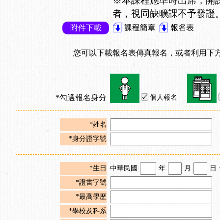
※本課程應準時出席，開
者，視同缺曠課不予發證
附件下載
您可以下載報名表傳真報名，或者利用下方
*勾選報名身分
個人報名
*姓名
*身分證字號
*生日
中華民國
年
月
日
*證書字號
*最高學歷
*學校及科系