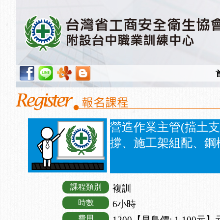
營造作業主管(擋土
撐、施工架組配、鋼
課程類別
複訓
時數
6小時
費用
1200【早鳥價: 1,100元】