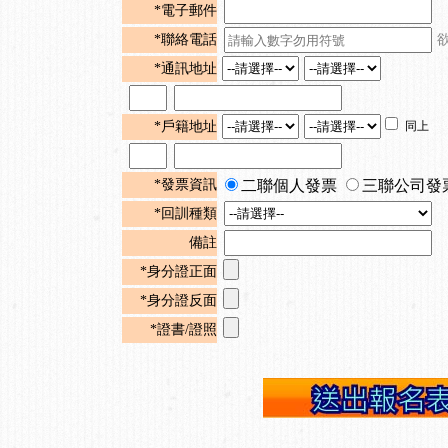
*電子郵件
*聯絡電話
*通訊地址
*戶籍地址
同上
*發票資訊
二聯個人發票
三聯公司發
*回訓種類
備註
*身分證正面
*身分證反面
*證書/證照