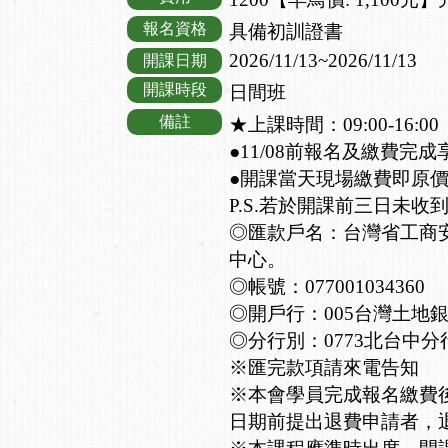
報名資格
具備初訓證書
2026/11/13~2026/11/13
開課日期
開課時段
日間班
備註
★上課時間：09:00-16:00
●11/08前報名及繳費完成
●開課當天現場繳費即原
P.S.若於開課前三日未收
◎匯款戶名：台灣省工商
中心。
◎帳號：077001034360
◎開戶行：005台灣土地
◎分行別：0773北台中分
※匯完款項請來電告知
※本會學員完成報名繳費
日期前提出退費申請者，退