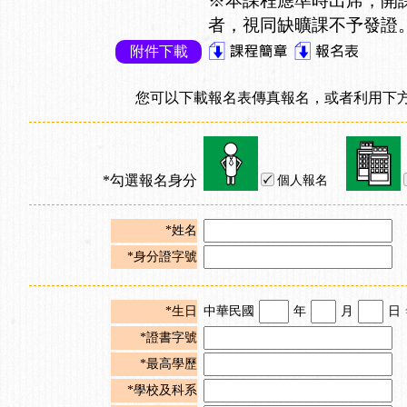
※本課程應準時出席，開
者，視同缺曠課不予發證
附件下載
您可以下載報名表傳真報名，或者利用下方
*勾選報名身分
個人報名
*姓名
*身分證字號
*生日
中華民國
年
月
日
*證書字號
*最高學歷
*學校及科系