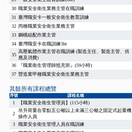
30
職業安全衛生業務主管在職訓練
31
臺灣職安卡一般安全衛生教育訓練
32
丙種職業安全衛生業務主管
33
鋼構組配作業主管
34
臺灣職安卡在職訓練3hr
高壓氣體作業主管在職訓練 (製造主任、製造主管、供
35
應及消費)
36
『職業衛生管理師抵充班』(59小時)
37
營造業甲種職業安全衛生業務主管
其餘所有課程總覽
序號
課程名稱
1
【職業安全衛生管理員】(115小時)
吊升荷重在零點五公噸以上未滿三公噸之固定式起重機
2
操作人員
3
職業安全衛生管理人員在職訓練