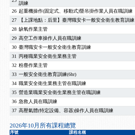
25
2025/10/30
【進修課程】2026年，課程意見蒐集~
訓練
2025/08/20
【進修課程】SDS格式百百種？專業講師帶您判斷
26
起重機操作(固定式、移動式)暨吊掛作業人員在職訓練
2025/08/12
【中心公告】因應颱風來襲，若遇停班停課消息 補
27
【上課地點：后里】臺灣職安卡一般安全衛生教育訓練
2025/07/06
【中心公告】颱風假114/07/07停班停課
28
缺氧作業主管
2025/06/06
【進修課程】～～前導課程看這邊推出囉～～
29
高空工作車操作人員在職訓練
2025/05/29
【進修課程】前導課程推出公告！
2025/04/28
【進修課程】要怎麼進修自我？課程百百種選擇好
30
臺灣職安卡一般安全衛生教育訓練
2025/01/21
「高壓氣體製造安全主任」、「隧道等襯砌作業主
31
丙種職業安全衛生業務主管
訓測驗
2025/01/15
【線上課程】碳中和核心職能系列課程資訊
32
粉塵作業主管
2026/07/15
【免費研習】115年製造業危害預防職場安衛法令研
33
一般安全衛生教育訓練(6hr)
2026/07/08
【中心公告】因應颱風來襲，若遇停班停課消息 補
34
職業安全衛生業務主管在職訓練
2026/05/06
【產業人才投資】06/03-06/08堆高機課程，政府
2026/04/24
【製程安全評估人員】開課囉
35
營造業職業安全衛生業務主管在職訓練
2025/11/11
【中心公告】颱風假11/12停班停課
36
急救人員在職訓練
2025/11/10
【中心公告】因應颱風來襲，若遇停班停課消息 補
37
高壓氣體(特定設備、容器)操作人員在職訓練
2025/10/30
【進修課程】2026年，課程意見蒐集~
2025/08/20
【進修課程】SDS格式百百種？專業講師帶您判斷
2026年10月所有課程總覽
2025/08/12
【中心公告】因應颱風來襲，若遇停班停課消息 補
序號
課程名稱