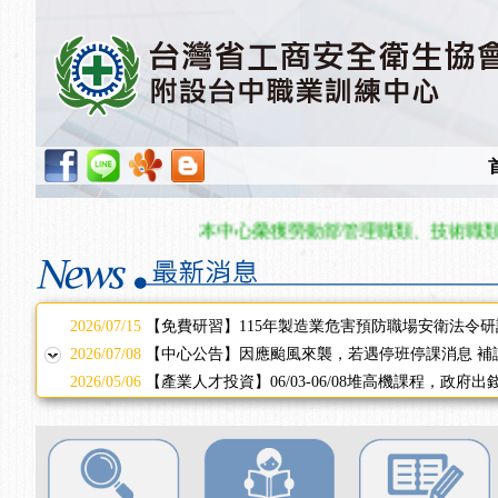
2025/11/11
【中心公告】颱風假11/12停班停課
2025/11/10
【中心公告】因應颱風來襲，若遇停班停課消息 補
2025/10/30
【進修課程】2026年，課程意見蒐集~
2025/08/20
【進修課程】SDS格式百百種？專業講師帶您判斷
2025/08/12
【中心公告】因應颱風來襲，若遇停班停課消息 補
2025/07/06
【中心公告】颱風假114/07/07停班停課
2025/06/06
【進修課程】～～前導課程看這邊推出囉～～
2025/05/29
【進修課程】前導課程推出公告！
本中心榮獲勞動部管理職類、技術職類單位
2025/04/28
【進修課程】要怎麼進修自我？課程百百種選擇好
2025/01/21
「高壓氣體製造安全主任」、「隧道等襯砌作業主
訓測驗
2025/01/15
【線上課程】碳中和核心職能系列課程資訊
2026/07/15
【免費研習】115年製造業危害預防職場安衛法令研
2026/07/08
【中心公告】因應颱風來襲，若遇停班停課消息 補
2026/05/06
【產業人才投資】06/03-06/08堆高機課程，政府
2026/04/24
【製程安全評估人員】開課囉
2025/11/11
【中心公告】颱風假11/12停班停課
2025/11/10
【中心公告】因應颱風來襲，若遇停班停課消息 補
2025/10/30
【進修課程】2026年，課程意見蒐集~