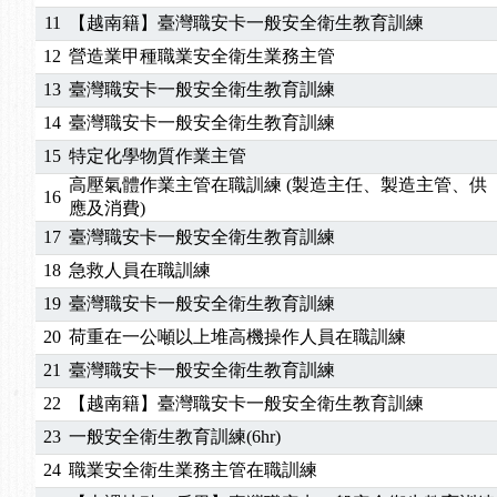
11
【越南籍】臺灣職安卡一般安全衛生教育訓練
2025/06/06
【進修課程】～～前導課程看這邊推出囉～～
2025/05/29
【進修課程】前導課程推出公告！
12
營造業甲種職業安全衛生業務主管
2025/04/28
【進修課程】要怎麼進修自我？課程百百種選擇好
13
臺灣職安卡一般安全衛生教育訓練
2025/01/21
「高壓氣體製造安全主任」、「隧道等襯砌作業主
14
臺灣職安卡一般安全衛生教育訓練
訓測驗
2025/01/15
【線上課程】碳中和核心職能系列課程資訊
15
特定化學物質作業主管
2026/07/15
【免費研習】115年製造業危害預防職場安衛法令研
高壓氣體作業主管在職訓練 (製造主任、製造主管、供
2026/07/08
【中心公告】因應颱風來襲，若遇停班停課消息 補
16
應及消費)
2026/05/06
【產業人才投資】06/03-06/08堆高機課程，政府
17
臺灣職安卡一般安全衛生教育訓練
2026/04/24
【製程安全評估人員】開課囉
18
急救人員在職訓練
2025/11/11
【中心公告】颱風假11/12停班停課
2025/11/10
【中心公告】因應颱風來襲，若遇停班停課消息 補
19
臺灣職安卡一般安全衛生教育訓練
2025/10/30
【進修課程】2026年，課程意見蒐集~
20
荷重在一公噸以上堆高機操作人員在職訓練
2025/08/20
【進修課程】SDS格式百百種？專業講師帶您判斷
21
臺灣職安卡一般安全衛生教育訓練
2025/08/12
【中心公告】因應颱風來襲，若遇停班停課消息 補
22
【越南籍】臺灣職安卡一般安全衛生教育訓練
2025/07/06
【中心公告】颱風假114/07/07停班停課
23
一般安全衛生教育訓練(6hr)
2025/06/06
【進修課程】～～前導課程看這邊推出囉～～
2025/05/29
【進修課程】前導課程推出公告！
24
職業安全衛生業務主管在職訓練
2025/04/28
【進修課程】要怎麼進修自我？課程百百種選擇好