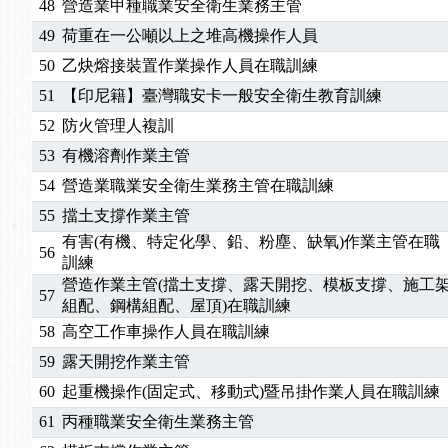
48
營造業甲種職業安全衛生業務主管
49
荷重在一公噸以上之堆高機操作人員
50
乙炔熔接裝置作業操作人員在職訓練
51
【印尼籍】臺灣職安卡一般安全衛生教育訓練
52
防火管理人複訓
53
有機溶劑作業主管
54
營造業職業安全衛生業務主管在職訓練
55
擋土支撐作業主管
有害(有機、特定化學、鉛、粉塵、缺氧)作業主管在職
56
訓練
營造作業主管(擋土支撐、露天開挖、模板支撐、施工
57
組配、鋼構組配、屋頂)在職訓練
58
高空工作車操作人員在職訓練
59
露天開挖作業主管
60
起重機操作(固定式、移動式)暨吊掛作業人員在職訓練
61
丙種職業安全衛生業務主管