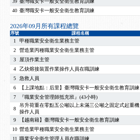
2026/07/15
【免費研習】115年製造業危害預防職場安衛法令研
39
臺灣職安卡一般安全衛生教育訓練
2026/07/08
【中心公告】因應颱風來襲，若遇停班停課消息 補
40
臺灣職安卡一般安全衛生教育訓練
2026/05/06
【產業人才投資】06/03-06/08堆高機課程，政府
2026/04/24
【製程安全評估人員】開課囉
2026年09月所有課程總覽
2025/11/11
【中心公告】颱風假11/12停班停課
序號
課程名稱
2025/11/10
【中心公告】因應颱風來襲，若遇停班停課消息 補
1
甲種職業安全衛生業務主管
2025/10/30
【進修課程】2026年，課程意見蒐集~
2
營造業丙種職業安全衛生業務主管
2025/08/20
【進修課程】SDS格式百百種？專業講師帶您判斷
3
屋頂作業主管
2025/08/12
【中心公告】因應颱風來襲，若遇停班停課消息 補
4
乙炔熔接裝置作業操作人員在職訓練
2025/07/06
【中心公告】颱風假114/07/07停班停課
5
急救人員
2025/06/06
【進修課程】～～前導課程看這邊推出囉～～
2025/05/29
【進修課程】前導課程推出公告！
6
【上課地點：后里】臺灣職安卡一般安全衛生教育訓練
2025/04/28
【進修課程】要怎麼進修自我？課程百百種選擇好
7
『職業安全管理師抵充班』(43小時)
2025/01/21
「高壓氣體製造安全主任」、「隧道等襯砌作業主
吊升荷重在零點五公噸以上未滿三公噸之固定式起重機
8
訓測驗
2025/01/15
【線上課程】碳中和核心職能系列課程資訊
操作人員
2026/07/15
【免費研習】115年製造業危害預防職場安衛法令研
9
【越南籍】臺灣職安卡一般安全衛生教育訓練
2026/07/08
【中心公告】因應颱風來襲，若遇停班停課消息 補
10
營造業甲種職業安全衛生業務主管
2026/05/06
【產業人才投資】06/03-06/08堆高機課程，政府
11
職業安全衛生管理人員在職訓練