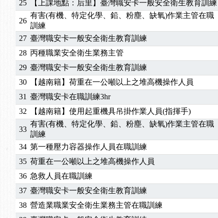
25
【上課地點：后里】臺灣職安卡一般安全衛生教育訓練
2025/01/21
「高壓氣體製造安全主任」、「隧道等襯砌作業主
有害(有機、特定化學、鉛、粉塵、缺氧)作業主管在職
26
訓測驗
2025/01/15
【線上課程】碳中和核心職能系列課程資訊
訓練
2026/07/15
【免費研習】115年製造業危害預防職場安衛法令研
27
臺灣職安卡一般安全衛生教育訓練
2026/07/08
【中心公告】因應颱風來襲，若遇停班停課消息 補
28
丙種職業安全衛生業務主管
2026/05/06
【產業人才投資】06/03-06/08堆高機課程，政府
29
臺灣職安卡一般安全衛生教育訓練
2026/04/24
【製程安全評估人員】開課囉
30
【越南籍】荷重在一公噸以上之堆高機操作人員
2025/11/11
【中心公告】颱風假11/12停班停課
31
臺灣職安卡在職訓練3hr
2025/11/10
【中心公告】因應颱風來襲，若遇停班停課消息 補
2025/10/30
【進修課程】2026年，課程意見蒐集~
32
【越南籍】使用起重機具吊掛作業人員(指揮手)
2025/08/20
【進修課程】SDS格式百百種？專業講師帶您判斷
有害(有機、特定化學、鉛、粉塵、缺氧)作業主管在職
33
2025/08/12
【中心公告】因應颱風來襲，若遇停班停課消息 補
訓練
2025/07/06
【中心公告】颱風假114/07/07停班停課
34
第一種壓力容器操作人員在職訓練
2025/06/06
【進修課程】～～前導課程看這邊推出囉～～
35
荷重在一公噸以上之堆高機操作人員
2025/05/29
【進修課程】前導課程推出公告！
36
急救人員在職訓練
2025/04/28
【進修課程】要怎麼進修自我？課程百百種選擇好
37
臺灣職安卡一般安全衛生教育訓練
2025/01/21
「高壓氣體製造安全主任」、「隧道等襯砌作業主
38
營造業職業安全衛生業務主管在職訓練
訓測驗
2025/01/15
【線上課程】碳中和核心職能系列課程資訊