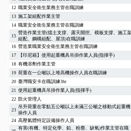
2026/04/24
【製程安全評估人員】開課囉
12
職業安全衛生業務主管在職訓練
2025/11/11
【中心公告】颱風假11/12停班停課
2025/11/10
【中心公告】因應颱風來襲，若遇停班停課消息 補
13
施工架組配作業主管
2025/10/30
【進修課程】2026年，課程意見蒐集~
14
職業安全衛生業務主管在職訓練
2025/08/20
【進修課程】SDS格式百百種？專業講師帶您判斷
營造作業主管(擋土支撐、露天開挖、模板支撐、施工
15
2025/08/12
【中心公告】因應颱風來襲，若遇停班停課消息 補
組配、鋼構組配、屋頂)在職訓練
2025/07/06
【中心公告】颱風假114/07/07停班停課
16
營造業職業安全衛生業務主管在職訓練
2025/06/06
【進修課程】～～前導課程看這邊推出囉～～
17
【印尼籍】使用起重機具吊掛作業人員(指揮手)
2025/05/29
【進修課程】前導課程推出公告！
18
有機溶劑作業主管
2025/04/28
【進修課程】要怎麼進修自我？課程百百種選擇好
19
荷重在一公噸以上堆高機操作人員在職訓練
2025/01/21
「高壓氣體製造安全主任」、「隧道等襯砌作業主
20
臺灣職安卡在職訓練3hr
訓測驗
2025/01/15
【線上課程】碳中和核心職能系列課程資訊
2026/07/15
【免費研習】115年製造業危害預防職場安衛法令研
21
使用起重機具吊掛作業人員(指揮手)
2026/07/08
【中心公告】因應颱風來襲，若遇停班停課消息 補
22
防火管理人
2026/05/06
【產業人才投資】06/03-06/08堆高機課程，政府
吊升荷重在零點五公噸以上未滿三公噸之移動式起重機
23
2026/04/24
【製程安全評估人員】開課囉
操作人員
2025/11/11
【中心公告】颱風假11/12停班停課
24
高壓氣體特定設備操作人員
2025/11/10
【中心公告】因應颱風來襲，若遇停班停課消息 補
有害(有機、特定化學、鉛、粉塵、缺氧)作業主管在職