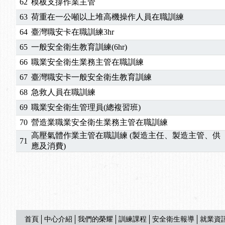
62
模板支撐作業主管
63
荷重在一公噸以上堆高機操作人員在職訓練
64
臺灣職安卡在職訓練3hr
65
一般安全衛生教育訓練(6hr)
66
職業安全衛生業務主管在職訓練
67
臺灣職安卡一般安全衛生教育訓練
68
急救人員在職訓練
69
職業安全衛生管理員(總複習班)
70
營造業職業安全衛生業務主管在職訓練
高壓氣體作業主管在職訓練 (製造主任、製造主管、供
71
應及消費)
首頁
中心介紹
我們的榮耀
訓練課程
安全衛生報導
就業資