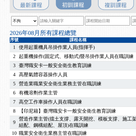
2025/08/20
【進修課程】SDS格式百百種？專業講師帶您判斷
2025/08/12
【中心公告】因應颱風來襲，若遇停班停課消息 補
2025/07/06
【中心公告】颱風假114/07/07停班停課
2025/06/06
【進修課程】～～前導課程看這邊推出囉～～
2026年08月所有課程總覽
2025/05/29
【進修課程】前導課程推出公告！
序號
課程名稱
2025/04/28
【進修課程】要怎麼進修自我？課程百百種選擇好
1
使用起重機具吊掛作業人員(指揮手)
2025/01/21
「高壓氣體製造安全主任」、「隧道等襯砌作業主
2
起重機操作(固定式、移動式)暨吊掛作業人員在職訓練
訓測驗
2025/01/15
【線上課程】碳中和核心職能系列課程資訊
3
臺灣職安卡一般安全衛生教育訓練
2026/07/15
【免費研習】115年製造業危害預防職場安衛法令研
4
高壓氣體容器操作人員
2026/07/08
【中心公告】因應颱風來襲，若遇停班停課消息 補
2026/05/06
【產業人才投資】06/03-06/08堆高機課程，政府
5
營造業職業安全衛生業務主管在職訓練
2026/04/24
【製程安全評估人員】開課囉
6
有機溶劑作業主管
2025/11/11
【中心公告】颱風假11/12停班停課
7
高空工作車操作人員在職訓練
2025/11/10
【中心公告】因應颱風來襲，若遇停班停課消息 補
8
【印尼籍】臺灣職安卡一般安全衛生教育訓練
2025/10/30
【進修課程】2026年，課程意見蒐集~
營造作業主管(擋土支撐、露天開挖、模板支撐、施工
2025/08/20
【進修課程】SDS格式百百種？專業講師帶您判斷
9
組配、鋼構組配、屋頂)在職訓練
2025/08/12
【中心公告】因應颱風來襲，若遇停班停課消息 補
10
職業安全衛生業務主管在職訓練
2025/07/06
【中心公告】颱風假114/07/07停班停課