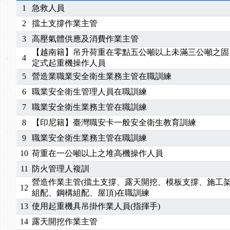
2025/07/06
【中心公告】颱風假114/07/07停班停課
1
急救人員
2025/06/06
【進修課程】～～前導課程看這邊推出囉～～
2
擋土支撐作業主管
2025/05/29
【進修課程】前導課程推出公告！
3
高壓氣體供應及消費作業主管
2025/04/28
【進修課程】要怎麼進修自我？課程百百種選擇好
【越南籍】吊升荷重在零點五公噸以上未滿三公噸之固
2025/01/21
「高壓氣體製造安全主任」、「隧道等襯砌作業主
4
定式起重機操作人員
訓測驗
2025/01/15
【線上課程】碳中和核心職能系列課程資訊
5
營造業職業安全衛生業務主管在職訓練
6
職業安全衛生管理人員在職訓練
7
職業安全衛生業務主管在職訓練
8
【印尼籍】臺灣職安卡一般安全衛生教育訓練
9
職業安全衛生業務主管在職訓練
10
荷重在一公噸以上之堆高機操作人員
11
防火管理人複訓
營造作業主管(擋土支撐、露天開挖、模板支撐、施工
12
組配、鋼構組配、屋頂)在職訓練
13
使用起重機具吊掛作業人員(指揮手)
14
露天開挖作業主管