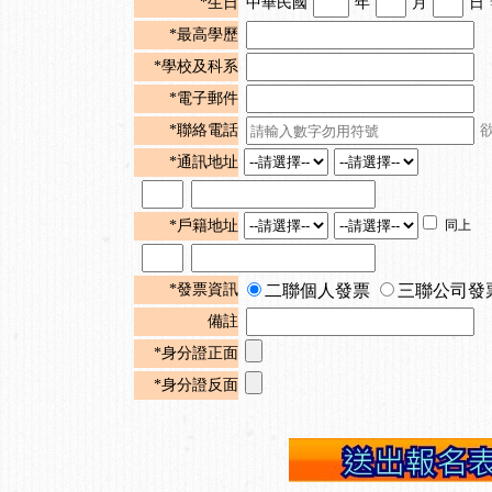
*生日
中華民國
年
月
日
*最高學歷
*學校及科系
*電子郵件
*聯絡電話
*通訊地址
*戶籍地址
同上
*發票資訊
二聯個人發票
三聯公司發
備註
*身分證正面
*身分證反面