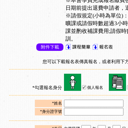
※本會學員完成報名繳費
日期前提出退費申請者，退
※請假規定(小時為單位)
曠課或請假時數超過3小時
課並酌收補課費用;請假時
訓。
附件下載
您可以下載報名表傳真報名，或者利用下方
*勾選報名身分
個人報名
*姓名
*身分證字號