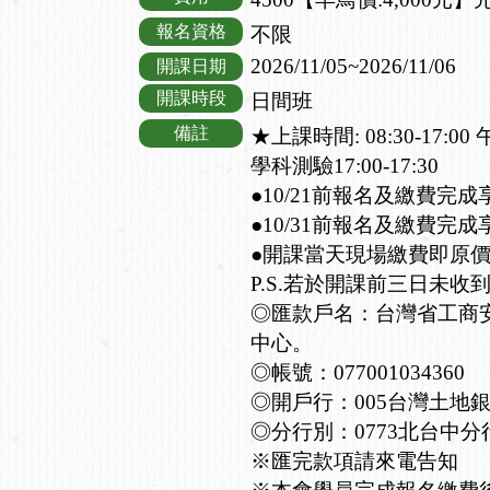
報名資格
不限
2026/11/05~2026/11/06
開課日期
開課時段
日間班
備註
★上課時間: 08:30-17:00
學科測驗17:00-17:30
●10/21前報名及繳費完成
●10/31前報名及繳費完成
●開課當天現場繳費即原
P.S.若於開課前三日未收
◎匯款戶名：台灣省工商
中心。
◎帳號：077001034360
◎開戶行：005台灣土地
◎分行別：0773北台中分
※匯完款項請來電告知