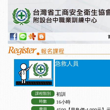
急救人員
課程類別
初訓
時數
16小時
費用
4500【早鳥價:4,000元】