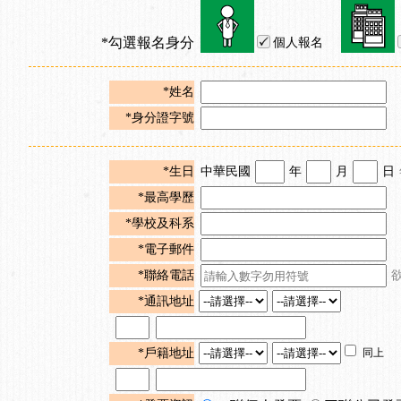
*勾選報名身分
個人報名
*姓名
*身分證字號
*生日
中華民國
年
月
日
*最高學歷
*學校及科系
*電子郵件
*聯絡電話
*通訊地址
*戶籍地址
同上