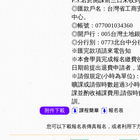
P.S.若於開課前三日未收
◎匯款戶名：台灣省工商
中心。
◎帳號：077001034360
◎開戶行：005台灣土地
◎分行別：0773北台中分
※匯完款項請來電告知
※本會學員完成報名繳費
日期前提出退費申請者，退
※請假規定(小時為單位)
曠課或請假時數超過3小時
課並酌收補課費用;請假時
訓。
附件下載
您可以下載報名表傳真報名，或者利用下方