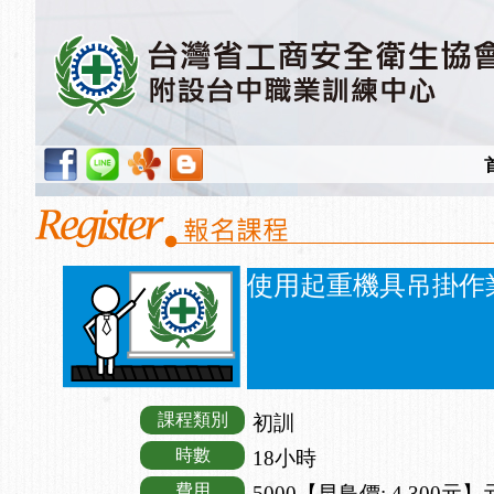
使用起重機具吊掛作業
課程類別
初訓
時數
18小時
費用
5000【早鳥價: 4,300元】