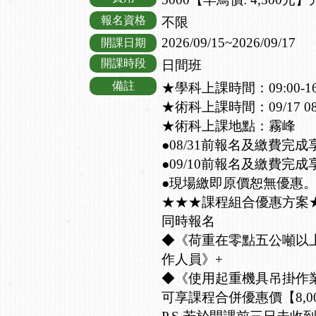
報名資格
不限
2026/09/15~2026/09/17
開課日期
開課時段
日間班
備註
★學科上課時間：09:00-16:
★術科上課時間：09/17 08:
★術科上課地點：霧峰
●08/31前報名及繳費完成
●09/10前報名及繳費完成
●現場繳即原價恕無優惠
★★★課程組合優惠方案
同時報名
◆《荷重在零點五公噸以
作人員》+
◆《使用起重機具吊掛作
可享課程合併優惠價【8,0