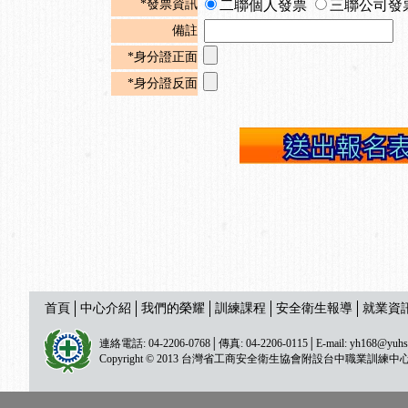
*發票資訊
二聯個人發票
三聯公司發
備註
*身分證正面
*身分證反面
首頁
中心介紹
我們的榮耀
訓練課程
安全衛生報導
就業資
連絡電話: 04-2206-0768│傳真: 04-2206-0115│E-mail:
yh168@yuhs
Copyright © 2013 台灣省工商安全衛生協會附設台中職業訓練中心 All ri