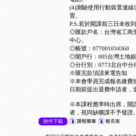
(4)測驗使用行動裝置連
置。
P.S.若於開課前三日未收
◎匯款戶名：台灣省工商
中心。
◎帳號：077001034360
◎開戶行：005台灣土地
◎分行別：0773北台中分
※匯完款項請來電告知
※本會學員完成報名繳費
日期前提出退費申請者，退
※本課程應準時出席，開
者，視同缺曠課不予發證
附件下載