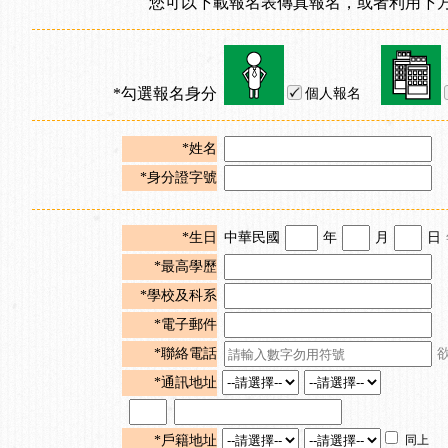
您可以下載報名表傳真報名，或者利用下方
*勾選報名身分
個人報名
*姓名
*身分證字號
*生日
中華民國
年
月
日
*最高學歷
*學校及科系
*電子郵件
*聯絡電話
*通訊地址
*戶籍地址
同上