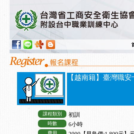
【越南籍】臺灣職安
課程類別
初訓
時數
6小時
費用
2000【早鳥價:1,800元】