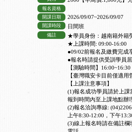
報名資格
2026/09/07~2026/09/07
開課日期
開課時段
日間班
備註
★學員身份：越南籍外籍
★上課時間: 09:00-16:00
●09/02前報名及繳費完成
●報名時請提供受訓學員
【測驗時間】16:00~16:30
【臺灣職安卡目前僅適用
【上課注意事項】
(1)報名成功學員請於上
報到時間內至上課地點辦
(2)報名洽詢專線: (04)2
上午8:30-12:00，下午13:30-
(3)線上報名時請在備註
電話。