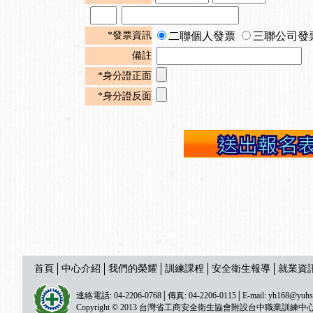
*發票資訊
二聯個人發票
三聯公司發
備註
*身分證正面
*身分證反面
首頁
中心介紹
我們的榮耀
訓練課程
安全衛生報導
就業資
連絡電話: 04-2206-0768│傳真: 04-2206-0115│E-mail:
yh168@yuhs
Copyright © 2013 台灣省工商安全衛生協會附設台中職業訓練中心 All ri