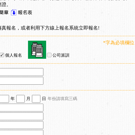
發證。
傳真報名，或者利用下方線上報名系統立即報名!
*字為必填欄位
個人報名
公司派訓
年
月
日
年份請填寫三碼