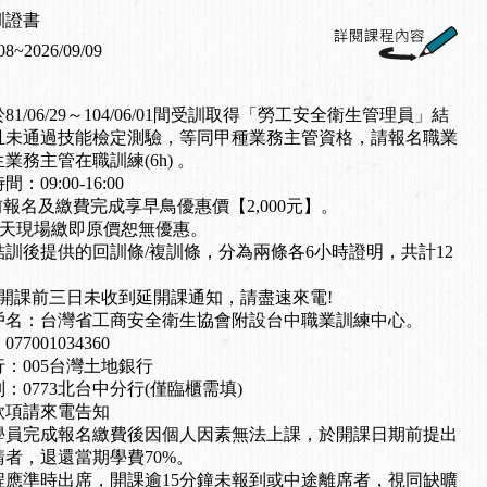
訓證書
08~2026/09/09
81/06/29～104/06/01間受訓取得「勞工安全衛生管理員」結
且未通過技能檢定測驗，等同甲種業務主管資格，請報名職業
業務主管在職訓練(6h) 。
：09:00-16:00
03前報名及繳費完成享早鳥優惠價【2,000元】。
當天現場繳即原價恕無優惠。
結訓後提供的回訓條/複訓條，分為兩條各6小時證明，共計12
若於開課前三日未收到延開課通知，請盡速來電!
戶名：台灣省工商安全衛生協會附設台中職業訓練中心。
77001034360
：005台灣土地銀行
：0773北台中分行(僅臨櫃需填)
款項請來電告知
學員完成報名繳費後因個人因素無法上課，於開課日期前提出
請者，退還當期學費70%。
程應準時出席，開課逾15分鐘未報到或中途離席者，視同缺曠