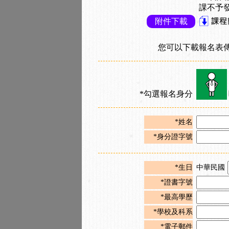
課不予
附件下載
您可以下載報名表
*勾選報名身分
*姓名
*身分證字號
*生日
中華民國
*證書字號
*最高學歷
*學校及科系
*電子郵件