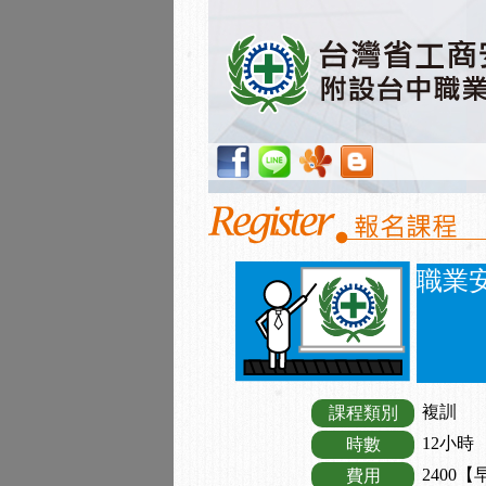
職業
複訓
課程類別
12小時
時數
2400【
費用