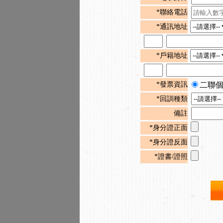
*聯絡電話
*通訊地址
*戶籍地址
*發票資訊
二聯
*回訓種類
備註
*身分證正面
*身分證反面
*證書/證照