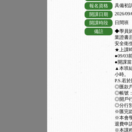
具備初
報名資格
2026/09/
開課日期
日間班
開課時段
◆學員於
備註
業證書
安全衛生
★上課時間
●09/
●開課
▲本班
小時。
P.S.
◎匯款
◎帳號：0
◎開戶行
◎分行別
※匯完
※本會
退費申
※本課