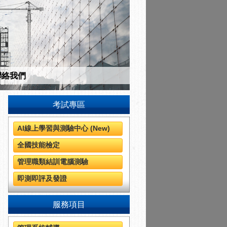
聯絡我們
考試專區
AI線上學習與測驗中心 (New)
全國技能檢定
管理職類結訓電腦測驗
即測即評及發證
服務項目