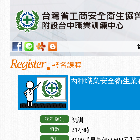
丙種職業安全衛生業
課程類別
初訓
時數
21小時
費用
4000【早鳥價:3,600元】