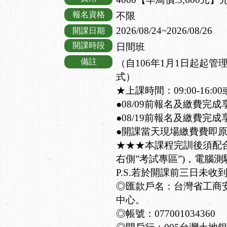
報名資格
不限
2026/08/24~2026/08/26
開課日期
開課時段
日間班
備註
（自106年1月1日起起
式）
★上課時間：09:00-16:00或
●08/09前報名及繳費完成
●08/19前報名及繳費完成
●開課當天現場繳費費即
★★★本課程完訓後須配
右側”考試專區”)，電腦測
P.S.若於開課前三日未收
◎匯款戶名：台灣省工商
中心。
◎帳號：077001034360