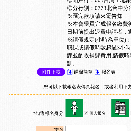
◎開戶行：005台灣土地
◎分行別：0773北台中分
※匯完款項請來電告知
※本會學員完成報名繳費
日期前提出退費申請者，退
※請假規定(小時為單位)
曠課或請假時數超過3小時
課並酌收補課費用;請假時
訓。
附件下載
您可以下載報名表傳真報名，或者利用下方
*勾選報名身分
個人報名
*姓名