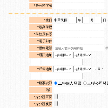
*身分證字號
*生日
中華民國
年
月
日
*最高學歷
*學校及科系
*電子郵件
*聯絡電話
*通訊地址
*戶籍地址
同上
*發票資訊
二聯個人發票
三聯公司發
備註
*身分證正面
*身分證反面