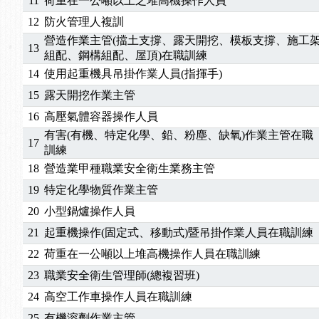
11
荷重在一公噸以上之堆高機操作人員
12
防火管理人複訓
營造作業主管(擋土支撐、露天開挖、模板支撐、施工
13
組配、鋼構組配、屋頂)在職訓練
14
使用起重機具吊掛作業人員(指揮手)
15
露天開挖作業主管
16
高壓氣體容器操作人員
有害(有機、特定化學、鉛、粉塵、缺氧)作業主管在職
17
訓練
18
營造業甲種職業安全衛生業務主管
19
特定化學物質作業主管
20
小型鍋爐操作人員
21
起重機操作(固定式、移動式)暨吊掛作業人員在職訓練
22
荷重在一公噸以上堆高機操作人員在職訓練
23
職業安全衛生管理師(總複習班)
24
高空工作車操作人員在職訓練
25
有機溶劑作業主管