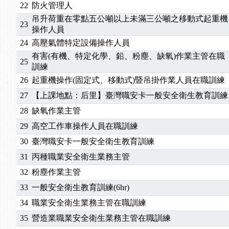
2025/10/30
【進修課程】2026年，課程意見蒐集~
22
防火管理人
2025/08/20
【進修課程】SDS格式百百種？專業講師帶您判斷
吊升荷重在零點五公噸以上未滿三公噸之移動式起重機
23
2025/08/12
【中心公告】因應颱風來襲，若遇停班停課消息 補
操作人員
2025/07/06
【中心公告】颱風假114/07/07停班停課
24
高壓氣體特定設備操作人員
2025/06/06
【進修課程】～～前導課程看這邊推出囉～～
有害(有機、特定化學、鉛、粉塵、缺氧)作業主管在職
25
訓練
2025/05/29
【進修課程】前導課程推出公告！
2025/04/28
【進修課程】要怎麼進修自我？課程百百種選擇好
26
起重機操作(固定式、移動式)暨吊掛作業人員在職訓練
2025/01/21
「高壓氣體製造安全主任」、「隧道等襯砌作業主
27
【上課地點：后里】臺灣職安卡一般安全衛生教育訓練
訓測驗
2025/01/15
【線上課程】碳中和核心職能系列課程資訊
28
缺氧作業主管
2026/07/15
【免費研習】115年製造業危害預防職場安衛法令研
29
高空工作車操作人員在職訓練
2026/07/08
【中心公告】因應颱風來襲，若遇停班停課消息 補
30
臺灣職安卡一般安全衛生教育訓練
2026/05/06
【產業人才投資】06/03-06/08堆高機課程，政府
2026/04/24
【製程安全評估人員】開課囉
31
丙種職業安全衛生業務主管
2025/11/11
【中心公告】颱風假11/12停班停課
32
粉塵作業主管
2025/11/10
【中心公告】因應颱風來襲，若遇停班停課消息 補
33
一般安全衛生教育訓練(6hr)
2025/10/30
【進修課程】2026年，課程意見蒐集~
34
職業安全衛生業務主管在職訓練
2025/08/20
【進修課程】SDS格式百百種？專業講師帶您判斷
35
營造業職業安全衛生業務主管在職訓練
2025/08/12
【中心公告】因應颱風來襲，若遇停班停課消息 補