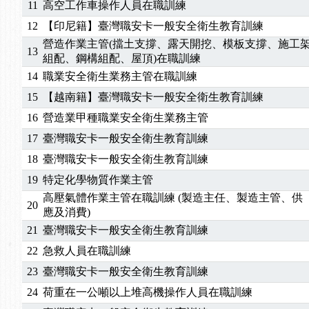
11
高空工作車操作人員在職訓練
2025/06/06
【進修課程】～～前導課程看這邊推出囉～～
12
【印尼籍】臺灣職安卡一般安全衛生教育訓練
2025/05/29
【進修課程】前導課程推出公告！
營造作業主管(擋土支撐、露天開挖、模板支撐、施工
2025/04/28
【進修課程】要怎麼進修自我？課程百百種選擇好
13
組配、鋼構組配、屋頂)在職訓練
2025/01/21
「高壓氣體製造安全主任」、「隧道等襯砌作業主
14
職業安全衛生業務主管在職訓練
訓測驗
2025/01/15
【線上課程】碳中和核心職能系列課程資訊
15
【越南籍】臺灣職安卡一般安全衛生教育訓練
2026/07/15
【免費研習】115年製造業危害預防職場安衛法令研
16
營造業甲種職業安全衛生業務主管
2026/07/08
【中心公告】因應颱風來襲，若遇停班停課消息 補
2026/05/06
【產業人才投資】06/03-06/08堆高機課程，政府
17
臺灣職安卡一般安全衛生教育訓練
2026/04/24
【製程安全評估人員】開課囉
18
臺灣職安卡一般安全衛生教育訓練
2025/11/11
【中心公告】颱風假11/12停班停課
19
特定化學物質作業主管
2025/11/10
【中心公告】因應颱風來襲，若遇停班停課消息 補
高壓氣體作業主管在職訓練 (製造主任、製造主管、供
20
2025/10/30
【進修課程】2026年，課程意見蒐集~
應及消費)
2025/08/20
【進修課程】SDS格式百百種？專業講師帶您判斷
21
臺灣職安卡一般安全衛生教育訓練
2025/08/12
【中心公告】因應颱風來襲，若遇停班停課消息 補
22
急救人員在職訓練
2025/07/06
【中心公告】颱風假114/07/07停班停課
23
臺灣職安卡一般安全衛生教育訓練
2025/06/06
【進修課程】～～前導課程看這邊推出囉～～
2025/05/29
【進修課程】前導課程推出公告！
24
荷重在一公噸以上堆高機操作人員在職訓練
2025/04/28
【進修課程】要怎麼進修自我？課程百百種選擇好