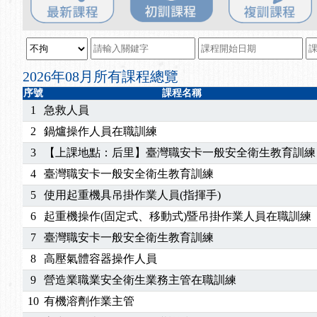
2025/08/20
【進修課程】SDS格式百百種？專業講師帶您判斷
2025/08/12
【中心公告】因應颱風來襲，若遇停班停課消息 補
2025/07/06
【中心公告】颱風假114/07/07停班停課
2025/06/06
【進修課程】～～前導課程看這邊推出囉～～
2026年08月所有課程總覽
2025/05/29
【進修課程】前導課程推出公告！
序號
課程名稱
2025/04/28
【進修課程】要怎麼進修自我？課程百百種選擇好
1
急救人員
2025/01/21
「高壓氣體製造安全主任」、「隧道等襯砌作業主
2
鍋爐操作人員在職訓練
訓測驗
2025/01/15
【線上課程】碳中和核心職能系列課程資訊
3
【上課地點：后里】臺灣職安卡一般安全衛生教育訓練
2026/07/15
【免費研習】115年製造業危害預防職場安衛法令研
4
臺灣職安卡一般安全衛生教育訓練
2026/07/08
【中心公告】因應颱風來襲，若遇停班停課消息 補
2026/05/06
【產業人才投資】06/03-06/08堆高機課程，政府
5
使用起重機具吊掛作業人員(指揮手)
2026/04/24
【製程安全評估人員】開課囉
6
起重機操作(固定式、移動式)暨吊掛作業人員在職訓練
2025/11/11
【中心公告】颱風假11/12停班停課
7
臺灣職安卡一般安全衛生教育訓練
2025/11/10
【中心公告】因應颱風來襲，若遇停班停課消息 補
8
高壓氣體容器操作人員
2025/10/30
【進修課程】2026年，課程意見蒐集~
9
營造業職業安全衛生業務主管在職訓練
2025/08/20
【進修課程】SDS格式百百種？專業講師帶您判斷
2025/08/12
【中心公告】因應颱風來襲，若遇停班停課消息 補
10
有機溶劑作業主管
2025/07/06
【中心公告】颱風假114/07/07停班停課