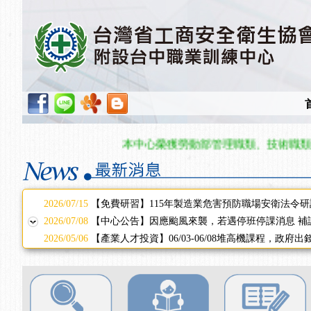
2025/11/11
【中心公告】颱風假11/12停班停課
2025/11/10
【中心公告】因應颱風來襲，若遇停班停課消息 補
2025/10/30
【進修課程】2026年，課程意見蒐集~
2025/08/20
【進修課程】SDS格式百百種？專業講師帶您判斷
2025/08/12
【中心公告】因應颱風來襲，若遇停班停課消息 補
2025/07/06
【中心公告】颱風假114/07/07停班停課
2025/06/06
【進修課程】～～前導課程看這邊推出囉～～
2025/05/29
【進修課程】前導課程推出公告！
本中心榮獲勞動部管理職類、技術職類單位
2025/04/28
【進修課程】要怎麼進修自我？課程百百種選擇好
2025/01/21
「高壓氣體製造安全主任」、「隧道等襯砌作業主
訓測驗
2025/01/15
【線上課程】碳中和核心職能系列課程資訊
2026/07/15
【免費研習】115年製造業危害預防職場安衛法令研
2026/07/08
【中心公告】因應颱風來襲，若遇停班停課消息 補
2026/05/06
【產業人才投資】06/03-06/08堆高機課程，政府
2026/04/24
【製程安全評估人員】開課囉
2025/11/11
【中心公告】颱風假11/12停班停課
2025/11/10
【中心公告】因應颱風來襲，若遇停班停課消息 補
2025/10/30
【進修課程】2026年，課程意見蒐集~