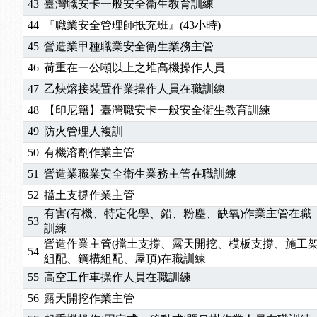
43
臺灣職安卡一般安全衛生教育訓練
44
『職業安全管理師抵充班』(43小時)
45
營造業甲種職業安全衛生業務主管
46
荷重在一公噸以上之堆高機操作人員
47
乙炔熔接裝置作業操作人員在職訓練
48
【印尼籍】臺灣職安卡一般安全衛生教育訓練
49
防火管理人複訓
50
有機溶劑作業主管
51
營造業職業安全衛生業務主管在職訓練
52
擋土支撐作業主管
有害(有機、特定化學、鉛、粉塵、缺氧)作業主管在職
53
訓練
營造作業主管(擋土支撐、露天開挖、模板支撐、施工
54
組配、鋼構組配、屋頂)在職訓練
55
高空工作車操作人員在職訓練
56
露天開挖作業主管