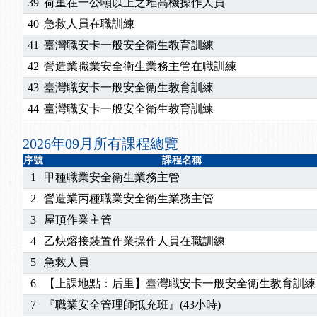
2026/07/15
【免費研習】115年製造業危害預防職場安衛法令研
39
荷重在一公噸以上之堆高機操作人員
2026/07/08
【中心公告】因應颱風來襲，若遇停班停課消息 補
40
急救人員在職訓練
2026/05/06
【產業人才投資】06/03-06/08堆高機課程，政府
41
臺灣職安卡一般安全衛生教育訓練
2026/04/24
【製程安全評估人員】開課囉
42
營造業職業安全衛生業務主管在職訓練
2025/11/11
【中心公告】颱風假11/12停班停課
43
臺灣職安卡一般安全衛生教育訓練
2025/11/10
【中心公告】因應颱風來襲，若遇停班停課消息 補
2025/10/30
【進修課程】2026年，課程意見蒐集~
44
臺灣職安卡一般安全衛生教育訓練
2025/08/20
【進修課程】SDS格式百百種？專業講師帶您判斷
2026年09月所有課程總覽
2025/08/12
【中心公告】因應颱風來襲，若遇停班停課消息 補
2025/07/06
【中心公告】颱風假114/07/07停班停課
序號
課程名稱
1
甲種職業安全衛生業務主管
2025/06/06
【進修課程】～～前導課程看這邊推出囉～～
2025/05/29
【進修課程】前導課程推出公告！
2
營造業丙種職業安全衛生業務主管
2025/04/28
【進修課程】要怎麼進修自我？課程百百種選擇好
3
屋頂作業主管
2025/01/21
「高壓氣體製造安全主任」、「隧道等襯砌作業主
4
乙炔熔接裝置作業操作人員在職訓練
訓測驗
2025/01/15
【線上課程】碳中和核心職能系列課程資訊
5
急救人員
2026/07/15
【免費研習】115年製造業危害預防職場安衛法令研
6
【上課地點：后里】臺灣職安卡一般安全衛生教育訓練
2026/07/08
【中心公告】因應颱風來襲，若遇停班停課消息 補
2026/05/06
【產業人才投資】06/03-06/08堆高機課程，政府
7
『職業安全管理師抵充班』(43小時)