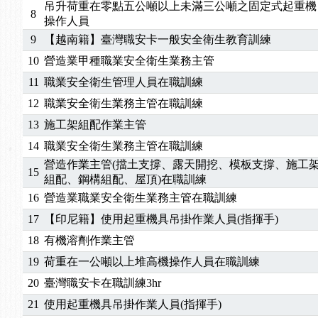
2026/04/24
【製程安全評估人員】開課囉
吊升荷重在零點五公噸以上未滿三公噸之固定式起重機
8
2025/11/11
【中心公告】颱風假11/12停班停課
操作人員
2025/11/10
【中心公告】因應颱風來襲，若遇停班停課消息 補
9
【越南籍】臺灣職安卡一般安全衛生教育訓練
2025/10/30
【進修課程】2026年，課程意見蒐集~
10
營造業甲種職業安全衛生業務主管
2025/08/20
【進修課程】SDS格式百百種？專業講師帶您判斷
11
職業安全衛生管理人員在職訓練
2025/08/12
【中心公告】因應颱風來襲，若遇停班停課消息 補
12
職業安全衛生業務主管在職訓練
2025/07/06
【中心公告】颱風假114/07/07停班停課
13
施工架組配作業主管
2025/06/06
【進修課程】～～前導課程看這邊推出囉～～
2025/05/29
【進修課程】前導課程推出公告！
14
職業安全衛生業務主管在職訓練
2025/04/28
【進修課程】要怎麼進修自我？課程百百種選擇好
營造作業主管(擋土支撐、露天開挖、模板支撐、施工
15
組配、鋼構組配、屋頂)在職訓練
2025/01/21
「高壓氣體製造安全主任」、「隧道等襯砌作業主
16
營造業職業安全衛生業務主管在職訓練
訓測驗
2025/01/15
【線上課程】碳中和核心職能系列課程資訊
2026/07/15
【免費研習】115年製造業危害預防職場安衛法令研
17
【印尼籍】使用起重機具吊掛作業人員(指揮手)
2026/07/08
【中心公告】因應颱風來襲，若遇停班停課消息 補
18
有機溶劑作業主管
2026/05/06
【產業人才投資】06/03-06/08堆高機課程，政府
19
荷重在一公噸以上堆高機操作人員在職訓練
2026/04/24
【製程安全評估人員】開課囉
20
臺灣職安卡在職訓練3hr
2025/11/11
【中心公告】颱風假11/12停班停課
21
使用起重機具吊掛作業人員(指揮手)
2025/11/10
【中心公告】因應颱風來襲，若遇停班停課消息 補