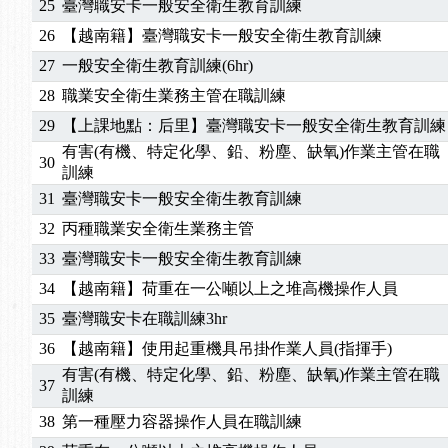
25
臺灣職安卡一般安全衛生教育訓練
2025/01/21
「高壓氣體製造安全主任」、「隧道等襯砌作業主
26
【越南籍】臺灣職安卡一般安全衛生教育訓練
訓測驗
2025/01/15
【線上課程】碳中和核心職能系列課程資訊
27
一般安全衛生教育訓練(6hr)
2026/07/15
【免費研習】115年製造業危害預防職場安衛法令研
28
職業安全衛生業務主管在職訓練
2026/07/08
【中心公告】因應颱風來襲，若遇停班停課消息 補
2026/05/06
【產業人才投資】06/03-06/08堆高機課程，政府
29
【上課地點：后里】臺灣職安卡一般安全衛生教育訓練
2026/04/24
【製程安全評估人員】開課囉
有害(有機、特定化學、鉛、粉塵、缺氧)作業主管在職
30
訓練
2025/11/11
【中心公告】颱風假11/12停班停課
31
臺灣職安卡一般安全衛生教育訓練
2025/11/10
【中心公告】因應颱風來襲，若遇停班停課消息 補
2025/10/30
【進修課程】2026年，課程意見蒐集~
32
丙種職業安全衛生業務主管
2025/08/20
【進修課程】SDS格式百百種？專業講師帶您判斷
33
臺灣職安卡一般安全衛生教育訓練
2025/08/12
【中心公告】因應颱風來襲，若遇停班停課消息 補
34
【越南籍】荷重在一公噸以上之堆高機操作人員
2025/07/06
【中心公告】颱風假114/07/07停班停課
35
臺灣職安卡在職訓練3hr
2025/06/06
【進修課程】～～前導課程看這邊推出囉～～
36
【越南籍】使用起重機具吊掛作業人員(指揮手)
2025/05/29
【進修課程】前導課程推出公告！
有害(有機、特定化學、鉛、粉塵、缺氧)作業主管在職
2025/04/28
【進修課程】要怎麼進修自我？課程百百種選擇好
37
訓練
2025/01/21
「高壓氣體製造安全主任」、「隧道等襯砌作業主
38
第一種壓力容器操作人員在職訓練
訓測驗
2025/01/15
【線上課程】碳中和核心職能系列課程資訊