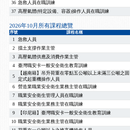
2025/07/06
【中心公告】颱風假114/07/07停班停課
36
急救人員在職訓練
2025/06/06
【進修課程】～～前導課程看這邊推出囉～～
37
高壓氣體(特定設備、容器)操作人員在職訓練
2025/05/29
【進修課程】前導課程推出公告！
2025/04/28
【進修課程】要怎麼進修自我？課程百百種選擇好
2026年10月所有課程總覽
2025/01/21
「高壓氣體製造安全主任」、「隧道等襯砌作業主
序號
課程名稱
訓測驗
2025/01/15
【線上課程】碳中和核心職能系列課程資訊
1
急救人員
2
擋土支撐作業主管
3
高壓氣體供應及消費作業主管
4
臺灣職安卡一般安全衛生教育訓練
【越南籍】吊升荷重在零點五公噸以上未滿三公噸之固
5
定式起重機操作人員
6
營造業職業安全衛生業務主管在職訓練
7
職業安全衛生管理人員在職訓練
8
職業安全衛生業務主管在職訓練
9
【印尼籍】臺灣職安卡一般安全衛生教育訓練
10
職業安全衛生業務主管在職訓練