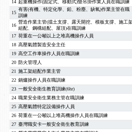
14
起重機操作(固定式、移動式)暨吊掛作業人員在職訓練
有害(有機、特定化學、鉛、粉塵、缺氧)作業主管在職
15
訓練
營造作業主管(擋土支撐、露天開挖、模板支撐、施工
16
組配、鋼構組配、屋頂)在職訓練
17
荷重在一公噸以上之堆高機操作人員
18
高壓氣體製造安全主任
19
高空工作車操作人員在職訓練
20
防火管理人
21
施工架組配作業主管
22
鍋爐操作人員在職訓練
23
一般安全衛生教育訓練(6hr)
24
職業安全衛生業務主管在職訓練
25
高壓氣體特定設備操作人員
26
荷重在一公噸以上堆高機操作人員在職訓練
27
臺灣職安卡一般安全衛生教育訓練